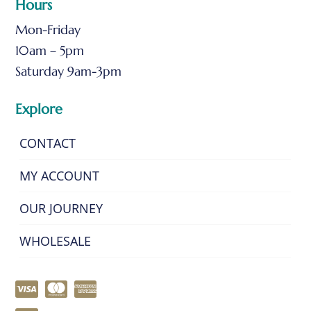
Hours
Mon-Friday
10am – 5pm
Saturday 9am-3pm
Explore
CONTACT
MY ACCOUNT
OUR JOURNEY
WHOLESALE