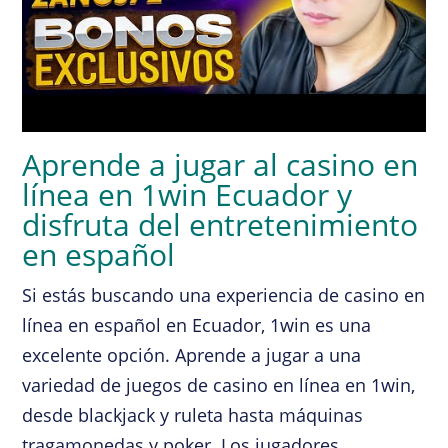
Aprende a jugar al casino en
línea en 1win Ecuador y
disfruta del entretenimiento
en español
Si estás buscando una experiencia de casino en
línea en español en Ecuador, 1win es una
excelente opción. Aprende a jugar a una
variedad de juegos de casino en línea en 1win,
desde blackjack y ruleta hasta máquinas
tragamonedas y poker. Los jugadores