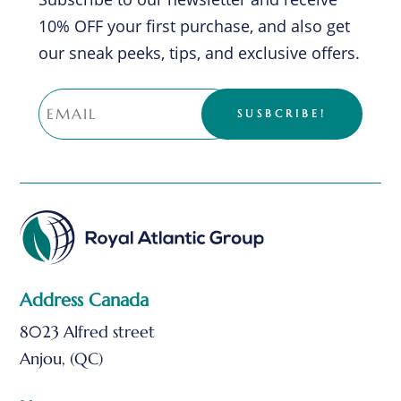
10% OFF your first purchase, and also get
our sneak peeks, tips, and exclusive offers.
SUSBCRIBE!
Address Canada
8023 Alfred street
Anjou, (QC)