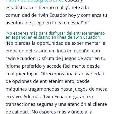
estadísticas en tiempo real. ¡Únete a la
comunidad de 1win Ecuador hoy y comienza tu
aventura de juego en línea en español!
¡No esperes más para disfrutar del entretenimiento
en español en el casino en línea de 1win Ecuador!
¡No pierdas la oportunidad de experimentar la
emoción del casino en línea en español con
1win Ecuador! Disfruta de juegos de azar en tu
idioma preferido y accede fácilmente desde
cualquier lugar. Ofrecemos una gran variedad
de opciones de entretenimiento, desde
máquinas tragamonedas hasta juegos de mesa
en vivo. Además, 1win Ecuador garantiza
transacciones seguras y una atención al cliente
de calidad. ¡No esperes más y únete a la