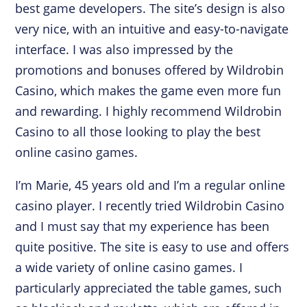
best game developers. The site’s design is also
very nice, with an intuitive and easy-to-navigate
interface. I was also impressed by the
promotions and bonuses offered by Wildrobin
Casino, which makes the game even more fun
and rewarding. I highly recommend Wildrobin
Casino to all those looking to play the best
online casino games.
I’m Marie, 45 years old and I’m a regular online
casino player. I recently tried Wildrobin Casino
and I must say that my experience has been
quite positive. The site is easy to use and offers
a wide variety of online casino games. I
particularly appreciated the table games, such