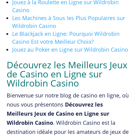
Jouez à la Roulette en Ligne sur Wildrobin
Casino
Les Machines à Sous les Plus Populaires sur
Wildrobin Casino
Le Blackjack en Ligne: Pourquoi Wildrobin
Casino Est votre Meilleur Choix?
Jouez au Poker en Ligne sur Wildrobin Casino
Découvrez les Meilleurs Jeux
de Casino en Ligne sur
Wildrobin Casino
Bienvenue sur notre blog de casino en ligne, où
nous vous présentons
Découvrez les
Meilleurs Jeux de Casino en Ligne sur
Wildrobin Casino
. Wildrobin Casino est la
destination idéale pour les amateurs de jeux de