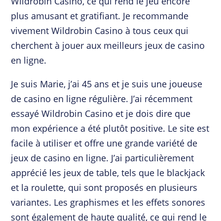
Wildrobin Casino, ce qui rend le jeu encore
plus amusant et gratifiant. Je recommande
vivement Wildrobin Casino à tous ceux qui
cherchent à jouer aux meilleurs jeux de casino
en ligne.
Je suis Marie, j’ai 45 ans et je suis une joueuse
de casino en ligne régulière. J’ai récemment
essayé Wildrobin Casino et je dois dire que
mon expérience a été plutôt positive. Le site est
facile à utiliser et offre une grande variété de
jeux de casino en ligne. J’ai particulièrement
apprécié les jeux de table, tels que le blackjack
et la roulette, qui sont proposés en plusieurs
variantes. Les graphismes et les effets sonores
sont également de haute qualité, ce qui rend le