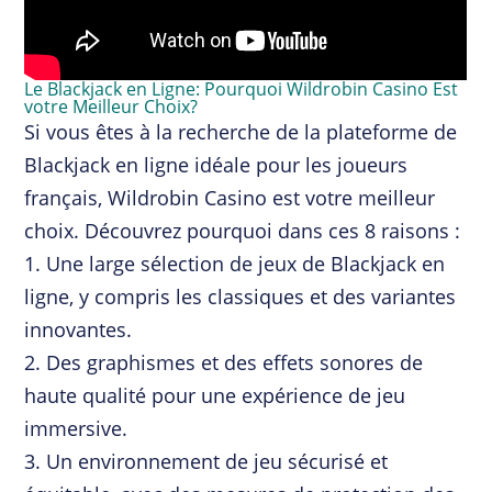
Le Blackjack en Ligne: Pourquoi Wildrobin Casino Est
votre Meilleur Choix?
Si vous êtes à la recherche de la plateforme de
Blackjack en ligne idéale pour les joueurs
français, Wildrobin Casino est votre meilleur
choix. Découvrez pourquoi dans ces 8 raisons :
1. Une large sélection de jeux de Blackjack en
ligne, y compris les classiques et des variantes
innovantes.
2. Des graphismes et des effets sonores de
haute qualité pour une expérience de jeu
immersive.
3. Un environnement de jeu sécurisé et