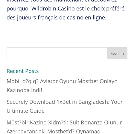
pourquoi Wildrobin Casino est le choix préféré
des joueurs français de casino en ligne.
Recent Posts
Mobil d?qiq? Aviator Oyunu Mostbet Onlayn
Kazinoda Indi!
Securely Download 1xBet in Bangladesh: Your
Ultimate Guide
Müst?bir Kazino Xidm?ti: Süit Bonanza Olunur
Azerbaycandaki Mostbet’d? Oynamaq