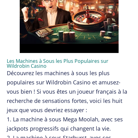
Les Machines à Sous les Plus Populaires sur
Wildrobin Casino
Découvrez les machines à sous les plus
populaires sur Wildrobin Casino et amusez-
vous bien ! Si vous êtes un joueur français à la
recherche de sensations fortes, voici les huit
jeux que vous devriez essayer :
1. La machine à sous Mega Moolah, avec ses
jackpots progressifs qui changent la vie.
2. La machine à sous Starburst, avec ses