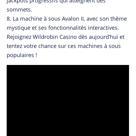
jackpots progressifs qui atteignent des
sommets.
8. La machine à sous Avalon II, avec son thème
mystique et ses fonctionnalités interactives.
Rejoignez Wildrobin Casino dès aujourd’hui et
tentez votre chance sur ces machines à sous
populaires !