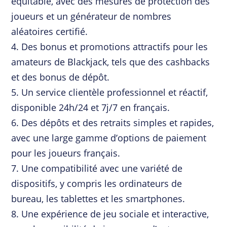
équitable, avec des mesures de protection des
joueurs et un générateur de nombres
aléatoires certifié.
4. Des bonus et promotions attractifs pour les
amateurs de Blackjack, tels que des cashbacks
et des bonus de dépôt.
5. Un service clientèle professionnel et réactif,
disponible 24h/24 et 7j/7 en français.
6. Des dépôts et des retraits simples et rapides,
avec une large gamme d’options de paiement
pour les joueurs français.
7. Une compatibilité avec une variété de
dispositifs, y compris les ordinateurs de
bureau, les tablettes et les smartphones.
8. Une expérience de jeu sociale et interactive,