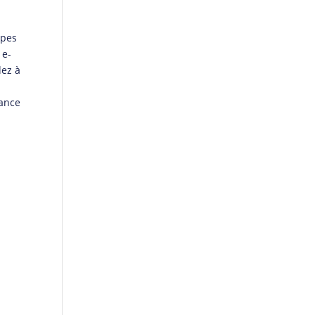
apes
 e-
dez à
rance