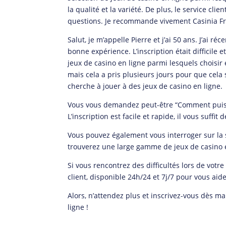
la qualité et la variété. De plus, le service cl
questions. Je recommande vivement Casinia Fra
Salut, je m’appelle Pierre et j’ai 50 ans. J’ai 
bonne expérience. L’inscription était difficile 
jeux de casino en ligne parmi lesquels choisir e
mais cela a pris plusieurs jours pour que cel
cherche à jouer à des jeux de casino en ligne.
Vous vous demandez peut-être “Comment puis-je
L’inscription est facile et rapide, il vous suffit
Vous pouvez également vous interroger sur la
trouverez une large gamme de jeux de casino e
Si vous rencontrez des difficultés lors de votre
client, disponible 24h/24 et 7j/7 pour vous aide
Alors, n’attendez plus et inscrivez-vous dès m
ligne !