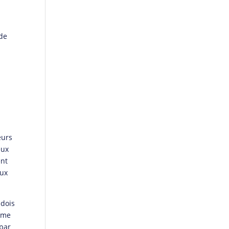
 de
eurs
eux
ent
eux
 dois
orme
 par