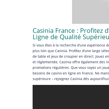
Casinia France : Profitez
Ligne de Qualité Supérie
Si vous êtes à la recherche d’une expérience d
plus loin que Casinia. Profitez d’une large sél
de table et jeux de croupier en direct. Jouez e
et réglementée. Casinia offre également des in
promotions régulières. Que vous soyez un joue
besoins de casino en ligne en France. Ne manq
supérieure – rejoignez Casinia dès aujourd’hui