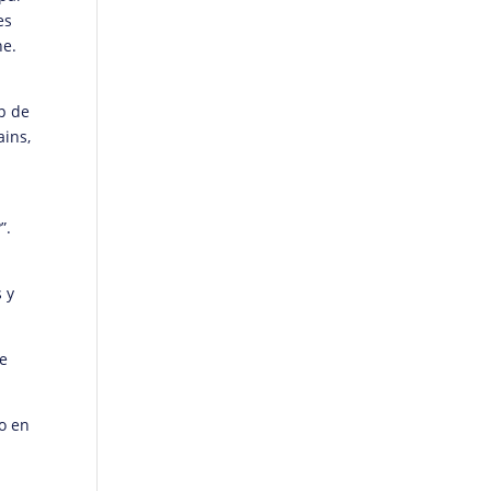
es
ne.
up de
ains,
”.
s y
ce
no en