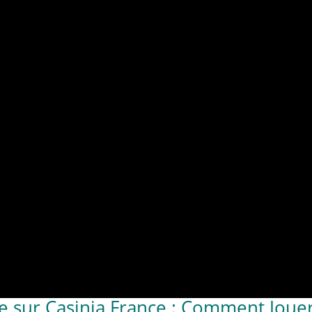
ide sur Casinia France : Comment Joue