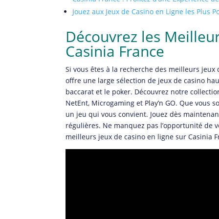
Jouez aux Jeux de Casino en Ligne les Plus P
Découvrez les Meilleur
Casinia France
Si vous êtes à la recherche des meilleurs jeux
offre une large sélection de jeux de casino hau
baccarat et le poker. Découvrez notre collectio
NetEnt, Microgaming et Play’n GO. Que vous s
un jeu qui vous convient. Jouez dès maintena
régulières. Ne manquez pas l’opportunité de vo
meilleurs jeux de casino en ligne sur Casinia 