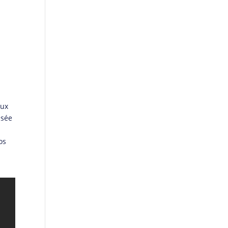
eux
isée
os