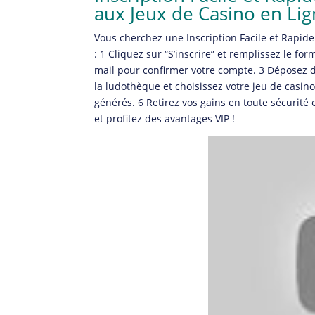
aux Jeux de Casino en Lig
Vous cherchez une Inscription Facile et Rapid
: 1 Cliquez sur “S’inscrire” et remplissez le fo
mail pour confirmer votre compte. 3 Déposez 
la ludothèque et choisissez votre jeu de casino
générés. 6 Retirez vos gains en toute sécurité
et profitez des avantages VIP !