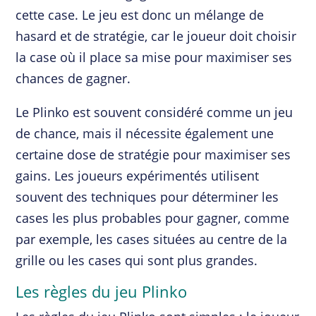
cette case. Le jeu est donc un mélange de
hasard et de stratégie, car le joueur doit choisir
la case où il place sa mise pour maximiser ses
chances de gagner.
Le Plinko est souvent considéré comme un jeu
de chance, mais il nécessite également une
certaine dose de stratégie pour maximiser ses
gains. Les joueurs expérimentés utilisent
souvent des techniques pour déterminer les
cases les plus probables pour gagner, comme
par exemple, les cases situées au centre de la
grille ou les cases qui sont plus grandes.
Les règles du jeu Plinko