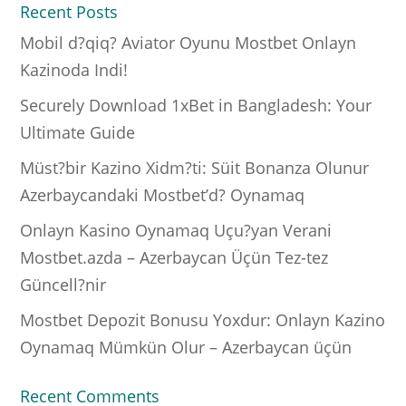
Recent Posts
Mobil d?qiq? Aviator Oyunu Mostbet Onlayn
Kazinoda Indi!
Securely Download 1xBet in Bangladesh: Your
Ultimate Guide
Müst?bir Kazino Xidm?ti: Süit Bonanza Olunur
Azerbaycandaki Mostbet’d? Oynamaq
Onlayn Kasino Oynamaq Uçu?yan Verani
Mostbet.azda – Azerbaycan Üçün Tez-tez
Güncell?nir
Mostbet Depozit Bonusu Yoxdur: Onlayn Kazino
Oynamaq Mümkün Olur – Azerbaycan üçün
Recent Comments