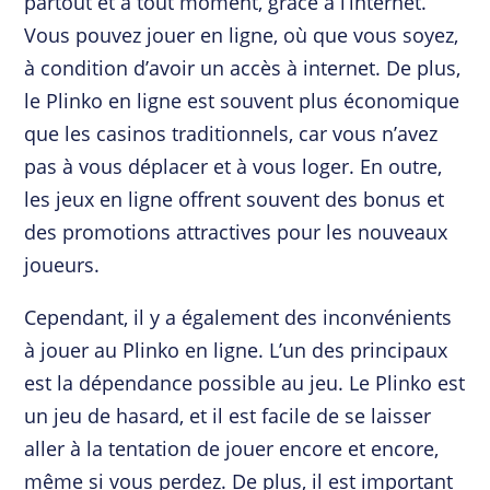
partout et à tout moment, grâce à l’internet.
Vous pouvez jouer en ligne, où que vous soyez,
à condition d’avoir un accès à internet. De plus,
le Plinko en ligne est souvent plus économique
que les casinos traditionnels, car vous n’avez
pas à vous déplacer et à vous loger. En outre,
les jeux en ligne offrent souvent des bonus et
des promotions attractives pour les nouveaux
joueurs.
Cependant, il y a également des inconvénients
à jouer au Plinko en ligne. L’un des principaux
est la dépendance possible au jeu. Le Plinko est
un jeu de hasard, et il est facile de se laisser
aller à la tentation de jouer encore et encore,
même si vous perdez. De plus, il est important