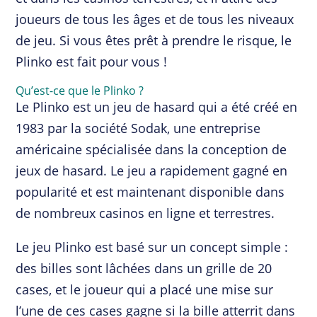
joueurs de tous les âges et de tous les niveaux
de jeu. Si vous êtes prêt à prendre le risque, le
Plinko est fait pour vous !
Qu’est-ce que le Plinko ?
Le Plinko est un jeu de hasard qui a été créé en
1983 par la société Sodak, une entreprise
américaine spécialisée dans la conception de
jeux de hasard. Le jeu a rapidement gagné en
popularité et est maintenant disponible dans
de nombreux casinos en ligne et terrestres.
Le jeu Plinko est basé sur un concept simple :
des billes sont lâchées dans un grille de 20
cases, et le joueur qui a placé une mise sur
l’une de ces cases gagne si la bille atterrit dans