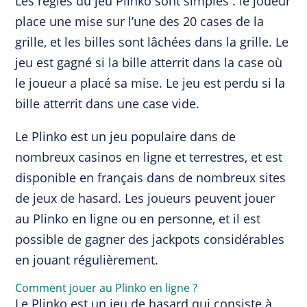
Les règles du jeu Plinko sont simples : le joueur
place une mise sur l’une des 20 cases de la
grille, et les billes sont lâchées dans la grille. Le
jeu est gagné si la bille atterrit dans la case où
le joueur a placé sa mise. Le jeu est perdu si la
bille atterrit dans une case vide.
Le Plinko est un jeu populaire dans de
nombreux casinos en ligne et terrestres, et est
disponible en français dans de nombreux sites
de jeux de hasard. Les joueurs peuvent jouer
au Plinko en ligne ou en personne, et il est
possible de gagner des jackpots considérables
en jouant régulièrement.
Comment jouer au Plinko en ligne ?
Le Plinko est un jeu de hasard qui consiste à