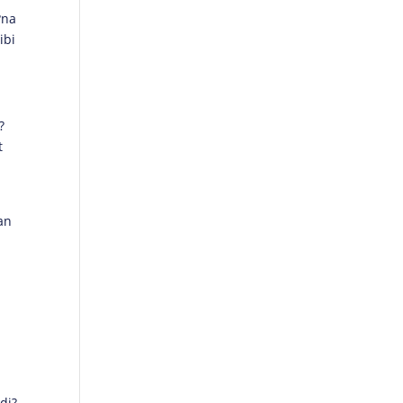
?na
ibi
?
t
an
edi?