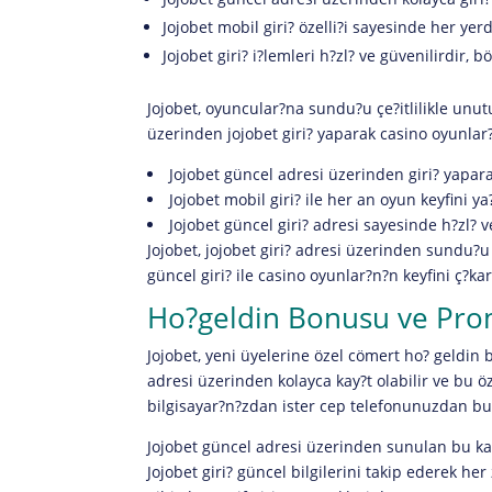
Jojobet mobil giri? özelli?i sayesinde her yer
Jojobet giri? i?lemleri h?zl? ve güvenilirdir,
Jojobet, oyuncular?na sundu?u çe?itlilikle unut
üzerinden jojobet giri? yaparak casino oyunlar?n
Jojobet güncel adresi üzerinden giri? yapar
Jojobet mobil giri? ile her an oyun keyfini ya
Jojobet güncel giri? adresi sayesinde h?zl? v
Jojobet, jojobet giri? adresi üzerinden sundu?
güncel giri? ile casino oyunlar?n?n keyfini ç?
Ho?geldin Bonusu ve Pro
Jojobet, yeni üyelerine özel cömert ho? geldin b
adresi üzerinden kolayca kay?t olabilir ve bu öz
bilgisayar?n?zdan ister cep telefonunuzdan bu
Jojobet güncel adresi üzerinden sunulan bu ka
Jojobet giri? güncel bilgilerini takip ederek h