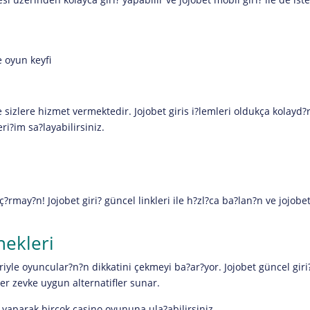
 oyun keyfi
 de sizlere hizmet vermektedir. Jojobet giris i?lemleri oldukça kolayd?
i?im sa?layabilirsiniz.
?rmay?n! Jojobet giri? güncel linkleri ile h?zl?ca ba?lan?n ve jojobe
nekleri
iyle oyuncular?n?n dikkatini çekmeyi ba?ar?yor. Jojobet güncel giri
er zevke uygun alternatifler sunar.
 yaparak birçok casino oyununa ula?abilirsiniz.