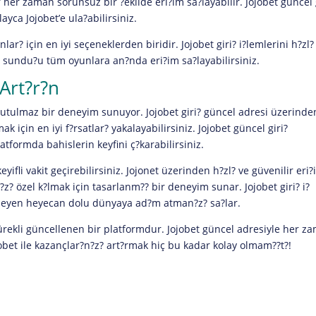
ar her zaman sorunsuz bir ?ekilde eri?im sa?layabilir. Jojobet güncel 
ayca Jojobet’e ula?abilirsiniz.
nlar? için en iyi seçeneklerden biridir. Jojobet giri? i?lemlerini h?zl?
n sundu?u tüm oyunlara an?nda eri?im sa?layabilirsiniz.
 Art?r?n
unutulmaz bir deneyim sunuyor. Jojobet giri? güncel adresi üzerinde
k için en iyi f?rsatlar? yakalayabilirsiniz. Jojobet güncel giri?
tformda bahislerin keyfini ç?karabilirsiniz.
eyifli vakit geçirebilirsiniz. Jojonet üzerinden h?zl? ve güvenilir eri
z? özel k?lmak için tasarlanm?? bir deneyim sunar. Jojobet giri? i?
 bekleyen heyecan dolu dünyaya ad?m atman?z? sa?lar.
sürekli güncellenen bir platformdur. Jojobet güncel adresiyle her z
ojobet ile kazançlar?n?z? art?rmak hiç bu kadar kolay olmam??t?!