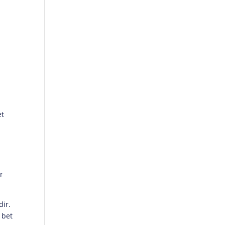
et
r
dir.
 bet