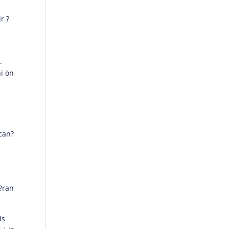
r ?
.
ni ön
ecan?
t?ran
is