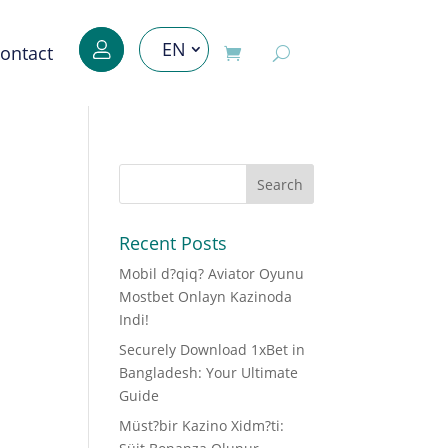
EN
ontact
Recent Posts
Mobil d?qiq? Aviator Oyunu
Mostbet Onlayn Kazinoda
Indi!
Securely Download 1xBet in
Bangladesh: Your Ultimate
Guide
Müst?bir Kazino Xidm?ti: