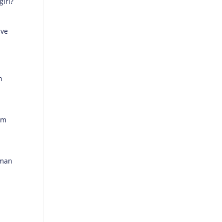
giri?
 ve
n
?im
aman