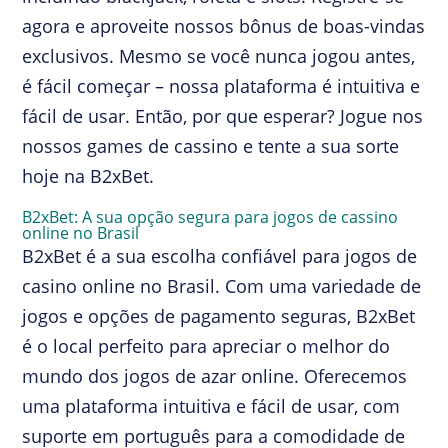
agora e aproveite nossos bônus de boas-vindas
exclusivos. Mesmo se você nunca jogou antes,
é fácil começar – nossa plataforma é intuitiva e
fácil de usar. Então, por que esperar? Jogue nos
nossos games de cassino e tente a sua sorte
hoje na B2xBet.
B2xBet: A sua opção segura para jogos de cassino
online no Brasil
B2xBet é a sua escolha confiável para jogos de
casino online no Brasil. Com uma variedade de
jogos e opções de pagamento seguras, B2xBet
é o local perfeito para apreciar o melhor do
mundo dos jogos de azar online. Oferecemos
uma plataforma intuitiva e fácil de usar, com
suporte em português para a comodidade de