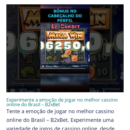
Experimente a emoção de jogar no melhor cassino
online do Brasil – B2xBet
Tente a emoção de jogar no melhor cassino
online do Brasil – B2xBet. Experimente uma
variedade de jogos de cassino online, desde