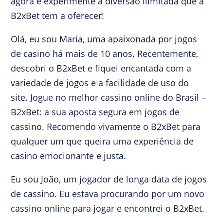
agora e experimente a diversão ilimitada que a
B2xBet tem a oferecer!
Olá, eu sou Maria, uma apaixonada por jogos
de casino há mais de 10 anos. Recentemente,
descobri o B2xBet e fiquei encantada com a
variedade de jogos e a facilidade de uso do
site. Jogue no melhor cassino online do Brasil –
B2xBet: a sua aposta segura em jogos de
cassino. Recomendo vivamente o B2xBet para
qualquer um que queira uma experiência de
casino emocionante e justa.
Eu sou João, um jogador de longa data de jogos
de cassino. Eu estava procurando por um novo
cassino online para jogar e encontrei o B2xBet.