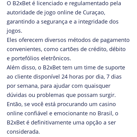
O B2xBet é licenciado e regulamentado pela
autoridade de jogo online de Curaçao,
garantindo a segurança e a integridade dos
jogos.
Eles oferecem diversos métodos de pagamento
convenientes, como cartões de crédito, débito
e portefólios eletrônicos.
Além disso, o B2xBet tem um time de suporte
ao cliente disponível 24 horas por dia, 7 dias
por semana, para ajudar com quaisquer
dúvidas ou problemas que possam surgir.
Então, se você está procurando um casino
online confiável e emocionante no Brasil, o
B2xBet é definitivamente uma opção a ser
considerada.