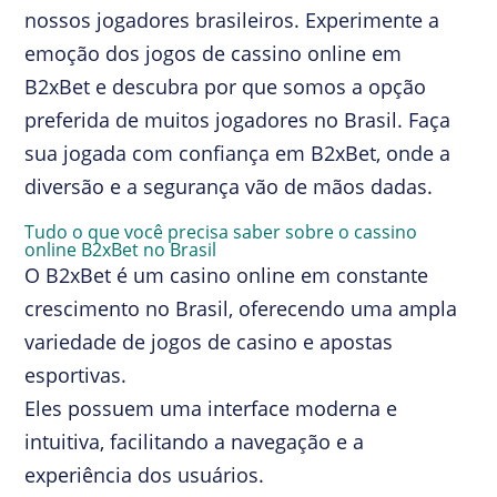
nossos jogadores brasileiros. Experimente a
emoção dos jogos de cassino online em
B2xBet e descubra por que somos a opção
preferida de muitos jogadores no Brasil. Faça
sua jogada com confiança em B2xBet, onde a
diversão e a segurança vão de mãos dadas.
Tudo o que você precisa saber sobre o cassino
online B2xBet no Brasil
O B2xBet é um casino online em constante
crescimento no Brasil, oferecendo uma ampla
variedade de jogos de casino e apostas
esportivas.
Eles possuem uma interface moderna e
intuitiva, facilitando a navegação e a
experiência dos usuários.