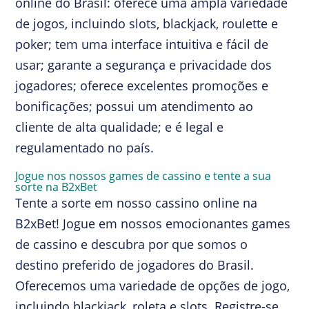
online do Brasil: oferece uma ampla variedade
de jogos, incluindo slots, blackjack, roulette e
poker; tem uma interface intuitiva e fácil de
usar; garante a segurança e privacidade dos
jogadores; oferece excelentes promoções e
bonificações; possui um atendimento ao
cliente de alta qualidade; e é legal e
regulamentado no país.
Jogue nos nossos games de cassino e tente a sua
sorte na B2xBet
Tente a sorte em nosso cassino online na
B2xBet! Jogue em nossos emocionantes games
de cassino e descubra por que somos o
destino preferido de jogadores do Brasil.
Oferecemos uma variedade de opções de jogo,
incluindo blackjack, roleta e slots. Registre-se