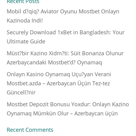
Recent Posts
Mobil d?qiq? Aviator Oyunu Mostbet Onlayn
Kazinoda Indi!
Securely Download 1xBet in Bangladesh: Your
Ultimate Guide
Müst?bir Kazino Xidm?ti: Süit Bonanza Olunur
Azerbaycandaki Mostbet’d? Oynamaq
Onlayn Kasino Oynamaq Uçu?yan Verani
Mostbet.azda – Azerbaycan Üçün Tez-tez
Güncell?nir
Mostbet Depozit Bonusu Yoxdur: Onlayn Kazino
Oynamaq Mümkün Olur – Azerbaycan üçün
Recent Comments