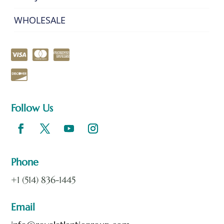
WHOLESALE
Follow Us
Phone
+1 (514) 836-1445
Email