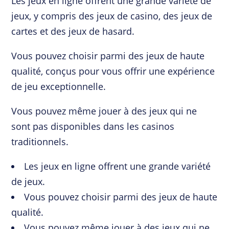
Les jeux en ligne offrent une grande variété de
jeux, y compris des jeux de casino, des jeux de
cartes et des jeux de hasard.
Vous pouvez choisir parmi des jeux de haute
qualité, conçus pour vous offrir une expérience
de jeu exceptionnelle.
Vous pouvez même jouer à des jeux qui ne
sont pas disponibles dans les casinos
traditionnels.
Les jeux en ligne offrent une grande variété
de jeux.
Vous pouvez choisir parmi des jeux de haute
qualité.
Vous pouvez même jouer à des jeux qui ne