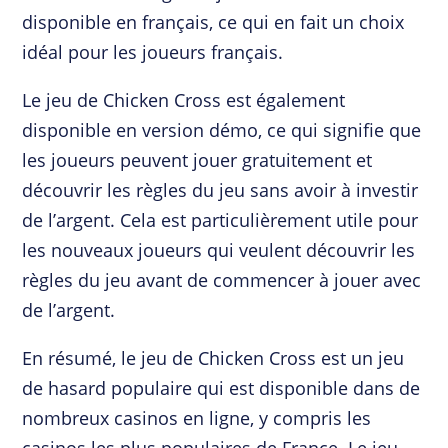
disponible en français, ce qui en fait un choix
idéal pour les joueurs français.
Le jeu de Chicken Cross est également
disponible en version démo, ce qui signifie que
les joueurs peuvent jouer gratuitement et
découvrir les règles du jeu sans avoir à investir
de l’argent. Cela est particulièrement utile pour
les nouveaux joueurs qui veulent découvrir les
règles du jeu avant de commencer à jouer avec
de l’argent.
En résumé, le jeu de Chicken Cross est un jeu
de hasard populaire qui est disponible dans de
nombreux casinos en ligne, y compris les