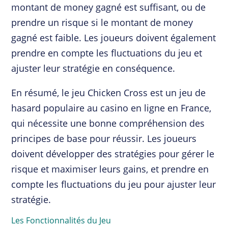
montant de money gagné est suffisant, ou de
prendre un risque si le montant de money
gagné est faible. Les joueurs doivent également
prendre en compte les fluctuations du jeu et
ajuster leur stratégie en conséquence.
En résumé, le jeu Chicken Cross est un jeu de
hasard populaire au casino en ligne en France,
qui nécessite une bonne compréhension des
principes de base pour réussir. Les joueurs
doivent développer des stratégies pour gérer le
risque et maximiser leurs gains, et prendre en
compte les fluctuations du jeu pour ajuster leur
stratégie.
Les Fonctionnalités du Jeu