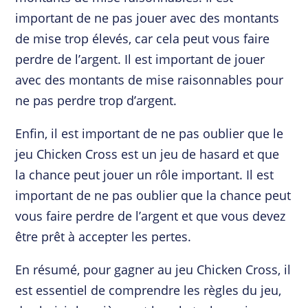
important de ne pas jouer avec des montants
de mise trop élevés, car cela peut vous faire
perdre de l’argent. Il est important de jouer
avec des montants de mise raisonnables pour
ne pas perdre trop d’argent.
Enfin, il est important de ne pas oublier que le
jeu Chicken Cross est un jeu de hasard et que
la chance peut jouer un rôle important. Il est
important de ne pas oublier que la chance peut
vous faire perdre de l’argent et que vous devez
être prêt à accepter les pertes.
En résumé, pour gagner au jeu Chicken Cross, il
est essentiel de comprendre les règles du jeu,