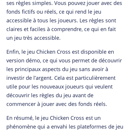
ses règles simples. Vous pouvez jouer avec des
fonds fictifs ou réels, ce qui rend le jeu
accessible à tous les joueurs. Les règles sont
claires et faciles à comprendre, ce qui en fait
un jeu très accessible.
Enfin, le jeu Chicken Cross est disponible en
version démo, ce qui vous permet de découvrir
les principaux aspects du jeu sans avoir à
investir de l’argent. Cela est particulièrement
utile pour les nouveaux joueurs qui veulent
découvrir les règles du jeu avant de
commencer à jouer avec des fonds réels.
En résumé, le jeu Chicken Cross est un
phénomène qui a envahi les plateformes de jeu