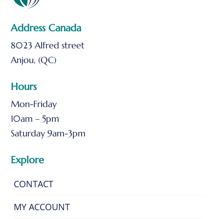
Address Canada
8023 Alfred street
Anjou, (QC)
Hours
Mon-Friday
10am – 5pm
Saturday 9am-3pm
Explore
CONTACT
MY ACCOUNT