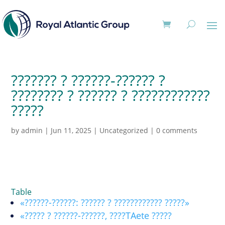
??????? ? ??????-?????? ?
???????? ? ?????? ? ????????????
?????
by
admin
|
Jun 11, 2025
|
Uncategorized
|
0 comments
Table
«??????-??????: ?????? ? ???????????? ?????»
«????? ? ??????-??????, ????TAete ?????