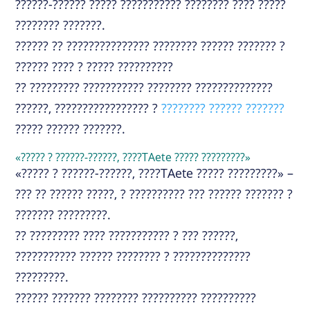
??????-?????? ????? ??????????? ???????? ???? ?????
???????? ???????.
?????? ?? ??????????????? ???????? ?????? ??????? ?
?????? ???? ? ????? ??????????
?? ????????? ??????????? ???????? ??????????????
??????, ????????????????? ?
???????? ?????? ???????
????? ?????? ???????.
«????? ? ??????-??????, ????TAete ????? ?????????»
«????? ? ??????-??????, ????TAete ????? ?????????» –
??? ?? ?????? ?????, ? ?????????? ??? ?????? ??????? ?
??????? ?????????.
?? ????????? ???? ??????????? ? ??? ??????,
??????????? ?????? ???????? ? ??????????????
?????????.
?????? ??????? ???????? ?????????? ??????????