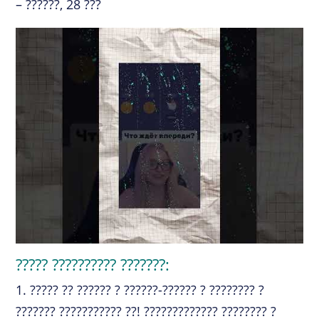
– ??????, 28 ???
????? ?????????? ???????:
1. ????? ?? ?????? ? ??????-?????? ? ???????? ?
??????? ??????????? ??! ????????????? ???????? ?