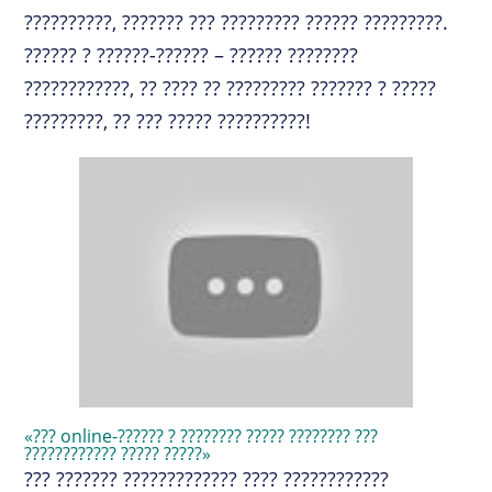
??????????, ??????? ??? ????????? ?????? ?????????.
?????? ? ??????-?????? – ?????? ????????
????????????, ?? ???? ?? ????????? ??????? ? ?????
?????????, ?? ??? ????? ??????????!
«??? online-?????? ? ???????? ????? ???????? ???
???????????? ????? ?????»
??? ??????? ????????????? ???? ????????????