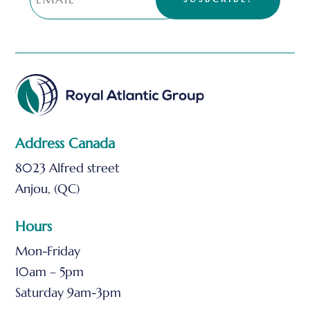
Address Canada
8023 Alfred street
Anjou, (QC)
Hours
Mon-Friday
10am – 5pm
Saturday 9am-3pm