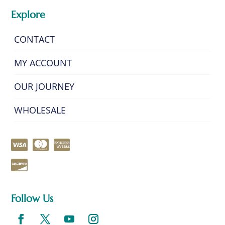
Explore
CONTACT
MY ACCOUNT
OUR JOURNEY
WHOLESALE
Follow Us