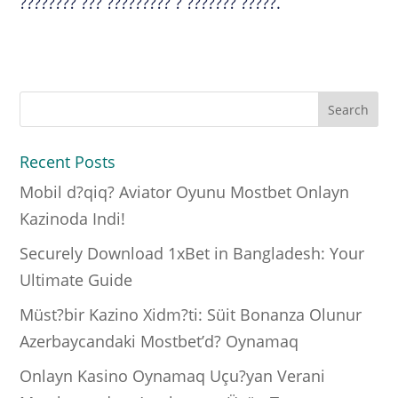
???????? ??? ????????? ? ??????? ?????.
Recent Posts
Mobil d?qiq? Aviator Oyunu Mostbet Onlayn
Kazinoda Indi!
Securely Download 1xBet in Bangladesh: Your
Ultimate Guide
Müst?bir Kazino Xidm?ti: Süit Bonanza Olunur
Azerbaycandaki Mostbet’d? Oynamaq
Onlayn Kasino Oynamaq Uçu?yan Verani