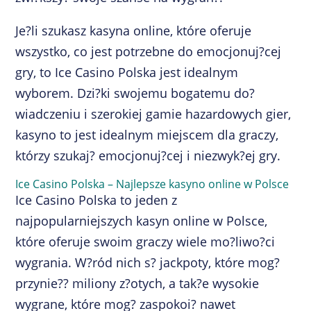
Je?li szukasz kasyna online, które oferuje
wszystko, co jest potrzebne do emocjonuj?cej
gry, to Ice Casino Polska jest idealnym
wyborem. Dzi?ki swojemu bogatemu do?
wiadczeniu i szerokiej gamie hazardowych gier,
kasyno to jest idealnym miejscem dla graczy,
którzy szukaj? emocjonuj?cej i niezwyk?ej gry.
Ice Casino Polska – Najlepsze kasyno online w Polsce
Ice Casino Polska to jeden z
najpopularniejszych kasyn online w Polsce,
które oferuje swoim graczy wiele mo?liwo?ci
wygrania. W?ród nich s? jackpoty, które mog?
przynie?? miliony z?otych, a tak?e wysokie
wygrane, które mog? zaspokoi? nawet