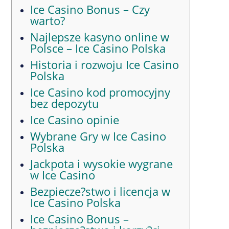
Ice Casino Bonus – Czy
warto?
Najlepsze kasyno online w
Polsce – Ice Casino Polska
Historia i rozwoju Ice Casino
Polska
Ice Casino kod promocyjny
bez depozytu
Ice Casino opinie
Wybrane Gry w Ice Casino
Polska
Jackpota i wysokie wygrane
w Ice Casino
Bezpiecze?stwo i licencja w
Ice Casino Polska
Ice Casino Bonus –