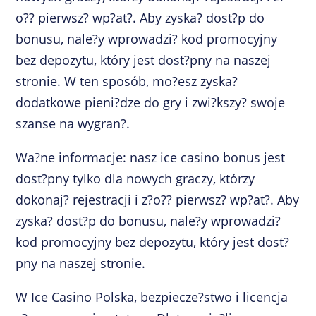
o?? pierwsz? wp?at?. Aby zyska? dost?p do
bonusu, nale?y wprowadzi? kod promocyjny
bez depozytu, który jest dost?pny na naszej
stronie. W ten sposób, mo?esz zyska?
dodatkowe pieni?dze do gry i zwi?kszy? swoje
szanse na wygran?.
Wa?ne informacje: nasz ice casino bonus jest
dost?pny tylko dla nowych graczy, którzy
dokonaj? rejestracji i z?o?? pierwsz? wp?at?. Aby
zyska? dost?p do bonusu, nale?y wprowadzi?
kod promocyjny bez depozytu, który jest dost?
pny na naszej stronie.
W Ice Casino Polska, bezpiecze?stwo i licencja