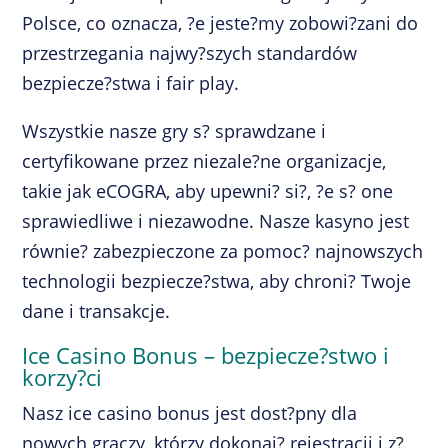
Polsce, co oznacza, ?e jeste?my zobowi?zani do
przestrzegania najwy?szych standardów
bezpiecze?stwa i fair play.
Wszystkie nasze gry s? sprawdzane i
certyfikowane przez niezale?ne organizacje,
takie jak eCOGRA, aby upewni? si?, ?e s? one
sprawiedliwe i niezawodne. Nasze kasyno jest
równie? zabezpieczone za pomoc? najnowszych
technologii bezpiecze?stwa, aby chroni? Twoje
dane i transakcje.
Ice Casino Bonus – bezpiecze?stwo i
korzy?ci
Nasz ice casino bonus jest dost?pny dla
nowych graczy, którzy dokonaj? rejestracji i z?