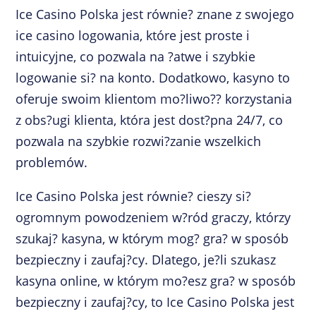
Ice Casino Polska jest równie? znane z swojego
ice casino logowania, które jest proste i
intuicyjne, co pozwala na ?atwe i szybkie
logowanie si? na konto. Dodatkowo, kasyno to
oferuje swoim klientom mo?liwo?? korzystania
z obs?ugi klienta, która jest dost?pna 24/7, co
pozwala na szybkie rozwi?zanie wszelkich
problemów.
Ice Casino Polska jest równie? cieszy si?
ogromnym powodzeniem w?ród graczy, którzy
szukaj? kasyna, w którym mog? gra? w sposób
bezpieczny i zaufaj?cy. Dlatego, je?li szukasz
kasyna online, w którym mo?esz gra? w sposób
bezpieczny i zaufaj?cy, to Ice Casino Polska jest