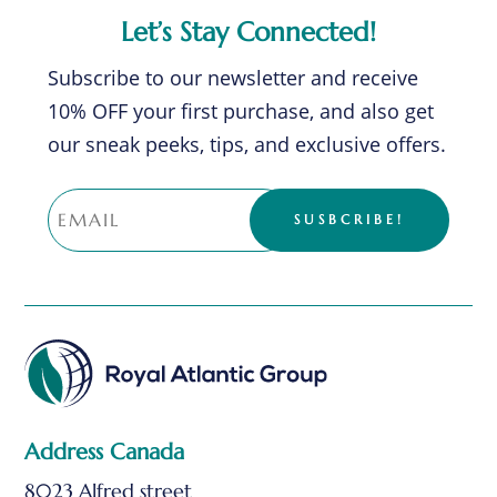
Let’s Stay Connected!
Subscribe to our newsletter and receive
10% OFF your first purchase, and also get
our sneak peeks, tips, and exclusive offers.
SUSBCRIBE!
Address Canada
8023 Alfred street