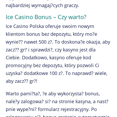
najbardziej wymagaj?cych graczy.
Ice Casino Bonus – Czy warto?
Ice Casino Polska oferuje swoim nowym
klientom bonus bez depozytu, który mo?e
wynie?? nawet 500 z?. To doskona?e okazja, aby
zacz?? gr? i sprawdzi?, czy kasyno jest dla
Ciebie. Dodatkowo, kasyno oferuje kod
promocyjny bez depozytu, który pozwoli Ci
uzyska? dodatkowe 100 z?. To naprawd? wiele,
aby zacz?? gr?!
Warto pami?ta?, ?e aby wykorzysta? bonus,
nale?y zalogowa? si? na stronie kasyna, a nast?
pnie wype?ni? formularz rejestracyjny. Po