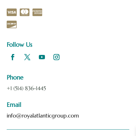
Follow Us
Phone
+1 (514) 836-1445
Email
info@royalatlanticgroup.com