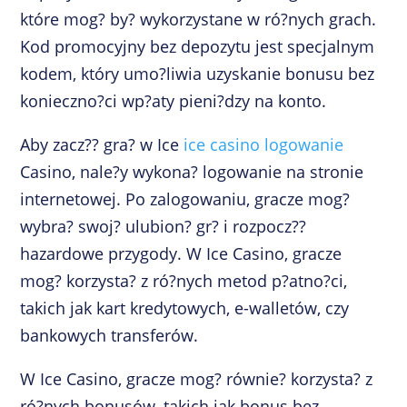
które mog? by? wykorzystane w ró?nych grach.
Kod promocyjny bez depozytu jest specjalnym
kodem, który umo?liwia uzyskanie bonusu bez
konieczno?ci wp?aty pieni?dzy na konto.
Aby zacz?? gra? w Ice
ice casino logowanie
Casino, nale?y wykona? logowanie na stronie
internetowej. Po zalogowaniu, gracze mog?
wybra? swoj? ulubion? gr? i rozpocz??
hazardowe przygody. W Ice Casino, gracze
mog? korzysta? z ró?nych metod p?atno?ci,
takich jak kart kredytowych, e-walletów, czy
bankowych transferów.
W Ice Casino, gracze mog? równie? korzysta? z
ró?nych bonusów, takich jak bonus bez