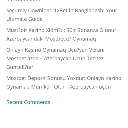
Securely Download 1xBet in Bangladesh: Your
Ultimate Guide
Müst?bir Kazino Xidm?ti: Süit Bonanza Olunur
Azerbaycandaki Mostbet’d? Oynamaq
Onlayn Kasino Oynamaq Uçu?yan Verani
Mostbet.azda – Azerbaycan Üçün Tez-tez
Güncell?nir
Mostbet Depozit Bonusu Yoxdur: Onlayn Kazino
Oynamaq Mümkün Olur – Azerbaycan üçün
Recent Comments