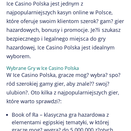
Ice Casino Polska jest jednym z
najpopularniejszych kasyn online w Polsce,
które oferuje swoim klientom szerok? gam? gier
hazardowych, bonusy i promocje. Je?li szukasz
bezpiecznego i legalnego miejsca do gry
hazardowej, Ice Casino Polska jest idealnym
wyborem.
Wybrane Gry w Ice Casino Polska
W Ice Casino Polska, gracze mog? wybra? spo?
ród szerokiej gamy gier, aby znale?? swoj?
ulubion?. Oto kilka z najpopularniejszych gier,
które warto sprawdzi?:
Book of Ra – klasyczna gra hazardowa z
elementami egipskiej tematyki, w której
gracze mog? wygra? do 5 000 000 z?otych.