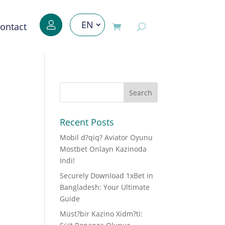
EN
ontact
Recent Posts
Mobil d?qiq? Aviator Oyunu
Mostbet Onlayn Kazinoda
Indi!
Securely Download 1xBet in
Bangladesh: Your Ultimate
Guide
Müst?bir Kazino Xidm?ti: