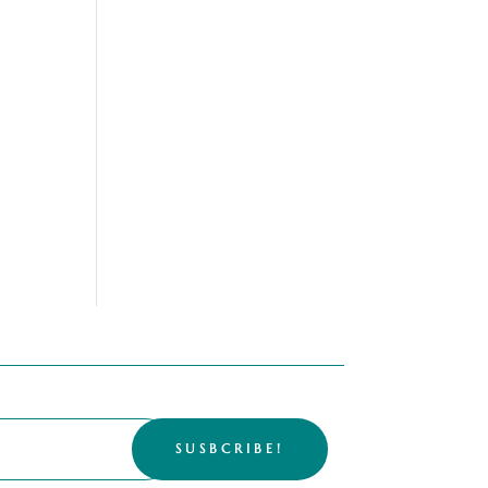
SUSBCRIBE!