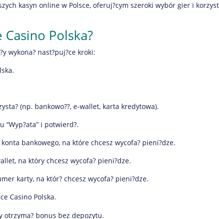
epszych kasyn online w Polsce, oferuj?cym szeroki wybór gier i korzys
e Casino Polska?
e?y wykona? nast?puj?ce kroki:
lska.
ysta? (np. bankowo??, e-wallet, karta kredytowa).
u “Wyp?ata” i potwierd?.
 konta bankowego, na które chcesz wycofa? pieni?dze.
allet, na który chcesz wycofa? pieni?dze.
umer karty, na któr? chcesz wycofa? pieni?dze.
Ice Casino Polska.
y otrzyma? bonus bez depozytu.