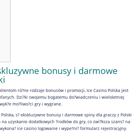
kskluzywne bonusy i darmowe
ki
klientom ró?ne rodzaje bonusów i promocji, Ice Casino Polska jest
ufanych. Dzi?ki swojemu bogatemu do?wiadczeniu i wieloletniej
zwyk?e mo?liwo?ci gry i wygrane.
o Polska, s? ekskluzywne bonusy i darmowe spiny dla graczy z Polski.
a na uzyskanie dodatkowych ?rodków do gry, co zwi?ksza szans? na
wykona? ice casino logowanie i wype?ni? formularz rejestracyjny.