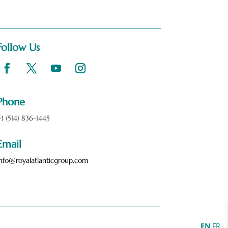
Follow Us
Phone
+1 (514) 836-1445
Email
info@royalatlanticgroup.com
EN
FR