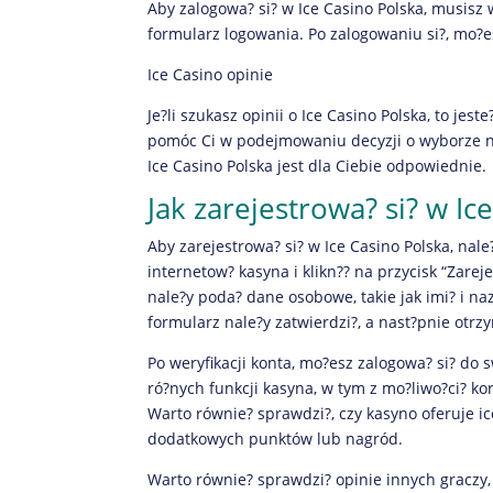
Aby zalogowa? si? w Ice Casino Polska, musisz 
formularz logowania. Po zalogowaniu si?, mo?e
Ice Casino opinie
Je?li szukasz opinii o Ice Casino Polska, to jes
pomóc Ci w podejmowaniu decyzji o wyborze naj
Ice Casino Polska jest dla Ciebie odpowiednie.
Jak zarejestrowa? si? w Ic
Aby zarejestrowa? si? w Ice Casino Polska, nal
internetow? kasyna i klikn?? na przycisk “Zarej
nale?y poda? dane osobowe, takie jak imi? i na
formularz nale?y zatwierdzi?, a nast?pnie otr
Po weryfikacji konta, mo?esz zalogowa? si? do 
ró?nych funkcji kasyna, w tym z mo?liwo?ci? ko
Warto równie? sprawdzi?, czy kasyno oferuje 
dodatkowych punktów lub nagród.
Warto równie? sprawdzi? opinie innych graczy, 