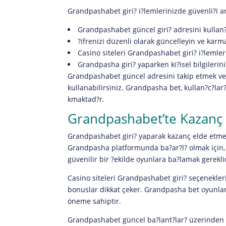
Grandpashabet giri? i?lemlerinizde güvenli?i a
Grandpashabet güncel giri? adresini kullan?n
?ifrenizi düzenli olarak güncelleyin ve kar
Casino siteleri Grandpashabet giri? i?lemler
Grandpasha giri? yaparken ki?isel bilgilerin
Grandpashabet güncel adresini takip etmek ve 
kullanabilirsiniz. Grandpasha bet, kullan?c?lar
kmaktad?r.
Grandpashabet’te Kazanç S
Grandpashabet giri? yaparak kazanç elde etmek
Grandpasha platformunda ba?ar?l? olmak için,
güvenilir bir ?ekilde oyunlara ba?lamak gerekli
Casino siteleri Grandpashabet giri? seçenekleri
bonuslar dikkat çeker. Grandpasha bet oyunlar
öneme sahiptir.
Grandpashabet güncel ba?lant?lar? üzerinden er