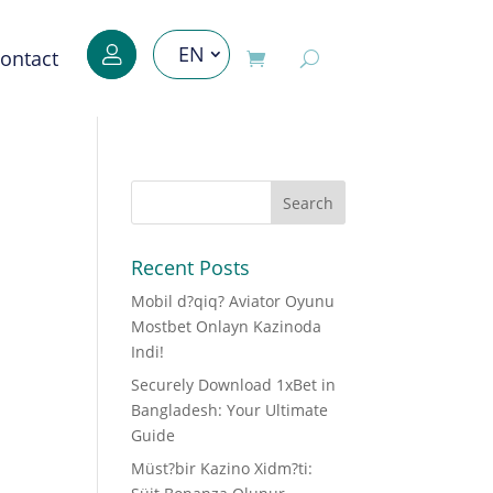
EN
ontact
Recent Posts
Mobil d?qiq? Aviator Oyunu
Mostbet Onlayn Kazinoda
Indi!
Securely Download 1xBet in
Bangladesh: Your Ultimate
Guide
Müst?bir Kazino Xidm?ti: