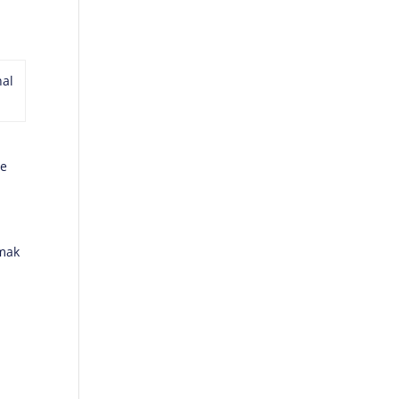
nal
de
amak