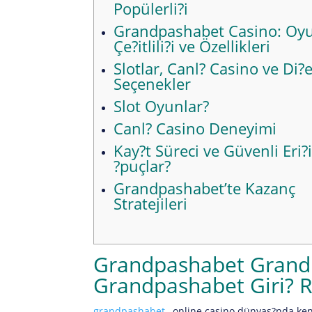
Popülerli?i
Grandpashabet Casino: Oy
Çe?itlili?i ve Özellikleri
Slotlar, Canl? Casino ve Di?
Seçenekler
Slot Oyunlar?
Canl? Casino Deneyimi
Kay?t Süreci ve Güvenli Eri
?puçlar?
Grandpashabet’te Kazanç
Stratejileri
Grandpashabet Grand
Grandpashabet Giri? 
grandpashabet
, online casino dünyas?nda ken