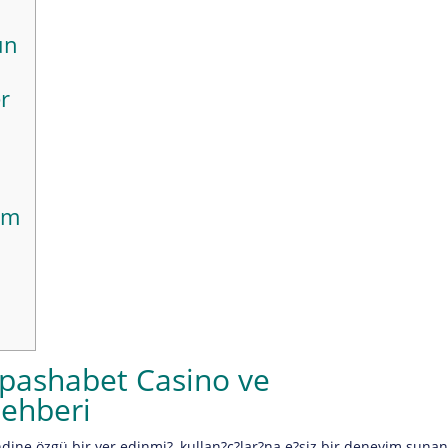
un
er
?im
pashabet Casino ve
Rehberi
dine özgü bir yer edinmi?, kullan?c?lar?na e?siz bir deneyim sunan