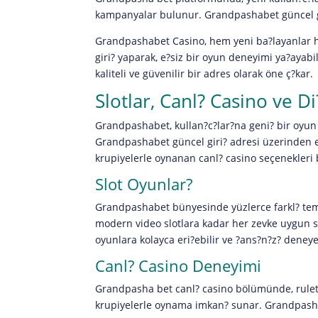
kampanyalar bulunur. Grandpashabet güncel gir
Grandpashabet Casino, hem yeni ba?layanlar h
giri? yaparak, e?siz bir oyun deneyimi ya?ayab
kaliteli ve güvenilir bir adres olarak öne ç?kar.
Slotlar, Canl? Casino ve D
Grandpashabet, kullan?c?lar?na geni? bir oyun 
Grandpashabet güncel giri? adresi üzerinden e
krupiyelerle oynanan canl? casino seçenekleri
Slot Oyunlar?
Grandpashabet bünyesinde yüzlerce farkl? tem
modern video slotlara kadar her zevke uygun
oyunlara kolayca eri?ebilir ve ?ans?n?z? deneyeb
Canl? Casino Deneyimi
Grandpasha bet canl? casino bölümünde, rulet,
krupiyelerle oynama imkan? sunar. Grandpasha 