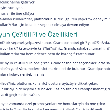
elik haline getiriyor.
neyim sunuyor.
uslar ile öne ç?k?yor.
a?layan kullan?c?lar, platformun sürekli geli?en yap?s?n? deneyimli
lan?c?lar için ideal bir seçenek olmaya devam ediyor.
 Çe?itlili?i ve Özellikleri
i? bir seçenek yelpazesi sunar. Grandpashabet giri? yapt???n?zda,
çok farkl? kategoriyle kar??la??rs?n?z. Grandpashabet güncel giri?
, kullan?c?lar?na hem e?lence hem de kazanç f?rsat? sunar.
le oyun çe?itlili?i ile öne ç?kar. Grandpasha bet seçenekleri aras?
oyunlar?n yan? s?ra, modern slot makineleri de bulunur. Grandpashab
ara kolayca eri?ebilirsiniz.
ece?iniz platform, kullan?c? dostu arayüzüyle dikkat çeker.
ir bir oyun deneyimi sizi bekler. Casino siteleri Grandpashabet giri
i vakit geçirmesini sa?lar.
l, ayn? zamanda özel promosyonlar? ve bonuslar?yla da öne ç?kar.
 için ho? geldin bonuslar? ve mevcut kullan?c?lar için düzenli