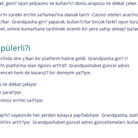
et, geni? oyun yelpazesi ve kullan?c? dostu arayüzü ile dikkat çeker
r?n sürekli eri?im sa?lamas?na olanak tan?r. Casino siteleri aras?n
 ç?kar. Grandpasha giri? yaparak, kullan?c?lar birçok farkl? oyun tür
abet, online kumarhane tarihinde önemli bir yere sahip olmay? ba?a
pülerli?i
as?nda öne ç?kan bir platform haline geldi. Grandpasha giri? i?
lar?n platforma olan ilgisini art?rd?. Grandpashabet güncel adres
lenceli hem de kazançl? bir deneyim ya??yor.
ile dikkat çekiyor.
k yarat?yor.
ntisiz eri?im sa?l?yor.
p?s? sayesinde her yerden kolayca yap?labiliyor. Grandpasha, özell
rli?ini art?r?yor. Grandpashabet güncel adres güncellemeleri, kulla