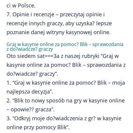
ci w Polsce.
7. Opinie i recenzje – przeczytaj opinie i
recenzje innych graczy, aby uzyska? lepsze
poznanie danej witryny kasynowej online.
Graj w kasynie online za pomoc? Blik – sprawozdania
z do?wiadcze? graczy
Oto siedem sat===3a z naszej rubryki “Graj w
kasynie online za pomoc? Blik – sprawozdania z
do?wiadcze? graczy”.
1. “Graj w kasynie online za pomoc? Blik – moja
najlepsza decyzja”.
2. “Blik to nowy sposób na gry w kasynie online
– opowie?? gracza”.
3. “Odkryj moje do?wiadczenia z gr? w kasynie
online przy pomocy Blik”.