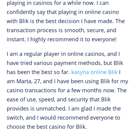
playing in casinos for a while now. I can
confidently say that playing in online casino
with Blik is the best decision I have made. The
transaction process is smooth, secure, and
instant. I highly recommend it to everyone!
I am a regular player in online casinos, and I
have tried various payment methods, but Blik
has been the best so far.
kasyna online Blik
I
am Marta, 27, and I have been using Blik for my
casino transactions for a few months now. The
ease of use, speed, and security that Blik
provides is unmatched. I am glad I made the
switch, and I would recommend everyone to
choose the best casino for Blik.