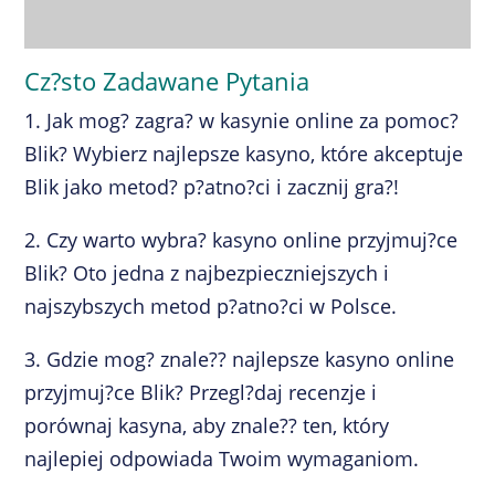
Cz?sto Zadawane Pytania
1. Jak mog? zagra? w kasynie online za pomoc?
Blik? Wybierz najlepsze kasyno, które akceptuje
Blik jako metod? p?atno?ci i zacznij gra?!
2. Czy warto wybra? kasyno online przyjmuj?ce
Blik? Oto jedna z najbezpieczniejszych i
najszybszych metod p?atno?ci w Polsce.
3. Gdzie mog? znale?? najlepsze kasyno online
przyjmuj?ce Blik? Przegl?daj recenzje i
porównaj kasyna, aby znale?? ten, który
najlepiej odpowiada Twoim wymaganiom.