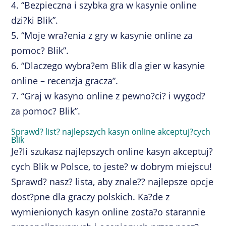
4. “Bezpieczna i szybka gra w kasynie online
dzi?ki Blik”.
5. “Moje wra?enia z gry w kasynie online za
pomoc? Blik”.
6. “Dlaczego wybra?em Blik dla gier w kasynie
online – recenzja gracza”.
7. “Graj w kasyno online z pewno?ci? i wygod?
za pomoc? Blik”.
Sprawd? list? najlepszych kasyn online akceptuj?cych
Blik
Je?li szukasz najlepszych online kasyn akceptuj?
cych Blik w Polsce, to jeste? w dobrym miejscu!
Sprawd? nasz? lista, aby znale?? najlepsze opcje
dost?pne dla graczy polskich. Ka?de z
wymienionych kasyn online zosta?o starannie