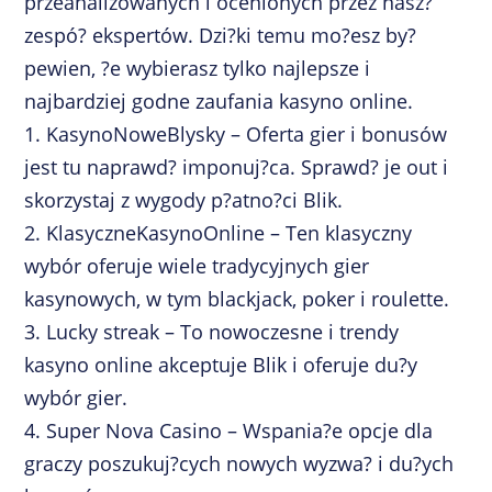
przeanalizowanych i ocenionych przez nasz?
zespó? ekspertów. Dzi?ki temu mo?esz by?
pewien, ?e wybierasz tylko najlepsze i
najbardziej godne zaufania kasyno online.
1. KasynoNoweBlysky – Oferta gier i bonusów
jest tu naprawd? imponuj?ca. Sprawd? je out i
skorzystaj z wygody p?atno?ci Blik.
2. KlasyczneKasynoOnline – Ten klasyczny
wybór oferuje wiele tradycyjnych gier
kasynowych, w tym blackjack, poker i roulette.
3. Lucky streak – To nowoczesne i trendy
kasyno online akceptuje Blik i oferuje du?y
wybór gier.
4. Super Nova Casino – Wspania?e opcje dla
graczy poszukuj?cych nowych wyzwa? i du?ych