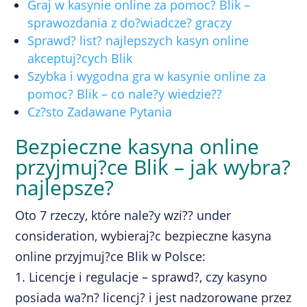
Graj w kasynie online za pomoc? Blik –
sprawozdania z do?wiadcze? graczy
Sprawd? list? najlepszych kasyn online
akceptuj?cych Blik
Szybka i wygodna gra w kasynie online za
pomoc? Blik – co nale?y wiedzie??
Cz?sto Zadawane Pytania
Bezpieczne kasyna online
przyjmuj?ce Blik – jak wybra?
najlepsze?
Oto 7 rzeczy, które nale?y wzi?? under
consideration, wybieraj?c bezpieczne kasyna
online przyjmuj?ce Blik w Polsce:
1. Licencje i regulacje – sprawd?, czy kasyno
posiada wa?n? licencj? i jest nadzorowane przez