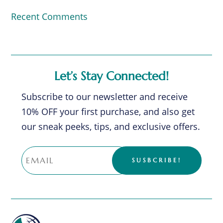
Recent Comments
Let’s Stay Connected!
Subscribe to our newsletter and receive
10% OFF your first purchase, and also get
our sneak peeks, tips, and exclusive offers.
SUSBCRIBE!