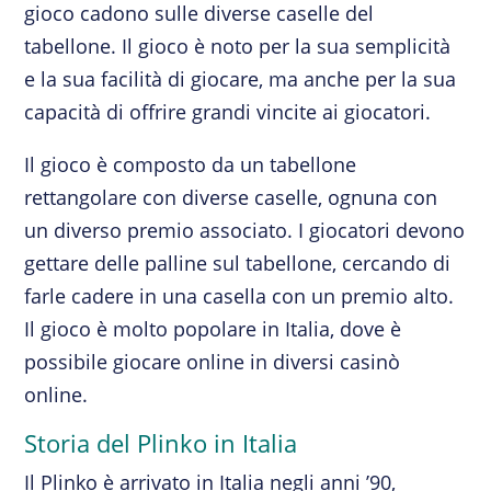
gioco cadono sulle diverse caselle del
tabellone. Il gioco è noto per la sua semplicità
e la sua facilità di giocare, ma anche per la sua
capacità di offrire grandi vincite ai giocatori.
Il gioco è composto da un tabellone
rettangolare con diverse caselle, ognuna con
un diverso premio associato. I giocatori devono
gettare delle palline sul tabellone, cercando di
farle cadere in una casella con un premio alto.
Il gioco è molto popolare in Italia, dove è
possibile giocare online in diversi casinò
online.
Storia del Plinko in Italia
Il Plinko è arrivato in Italia negli anni ’90,