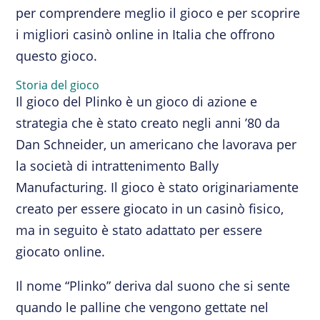
per comprendere meglio il gioco e per scoprire
i migliori casinò online in Italia che offrono
questo gioco.
Storia del gioco
Il gioco del Plinko è un gioco di azione e
strategia che è stato creato negli anni ’80 da
Dan Schneider, un americano che lavorava per
la società di intrattenimento Bally
Manufacturing. Il gioco è stato originariamente
creato per essere giocato in un casinò fisico,
ma in seguito è stato adattato per essere
giocato online.
Il nome “Plinko” deriva dal suono che si sente
quando le palline che vengono gettate nel