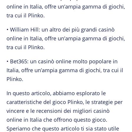
online in Italia, offre un’ampia gamma di giochi,
tra cui il Plinko.
• William Hill: un altro dei più grandi casinò
online in Italia, offre un’ampia gamma di giochi,
tra cui il Plinko.
• Bet365: un casinò online molto popolare in
Italia, offre un’ampia gamma di giochi, tra cui il
Plinko.
In questo articolo, abbiamo esplorato le
caratteristiche del gioco Plinko, le strategie per
vincere e le recensioni dei migliori casinò
online in Italia che offrono questo gioco.
Speriamo che questo articolo ti sia stato utile