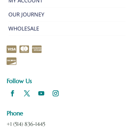
MY ACCOUNT
OUR JOURNEY
WHOLESALE
Follow Us
Phone
+1 (514) 836-1445