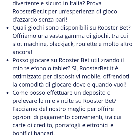
divertente e sicuro in Italia? Prova
RoosterBet.it per un’esperienza di gioco
d’azzardo senza pari!
Quali giochi sono disponibili su Rooster Bet?
Offriamo una vasta gamma di giochi, tra cui
slot machine, blackjack, roulette e molto altro
ancora!
Posso giocare su Rooster Bet utilizzando il
mio telefono o tablet? Sì, RoosterBet.it è
ottimizzato per dispositivi mobile, offrendoti
la comodità di giocare dove e quando vuoi!
Come posso effettuare un deposito o
prelevare le mie vincite su Rooster Bet?
Facciamo del nostro meglio per offrire
opzioni di pagamento convenienti, tra cui
carte di credito, portafogli elettronici e
bonifici bancari.