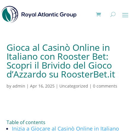
Gioca al Casinò Online in
Italiano con Rooster Bet:
Scopri il Brivido del Gioco
d’Azzardo su RoosterBet.it
by
admin
|
Apr 16, 2025
|
Uncategorized
|
0 comments
Table of contents
Inizia a Giocare al Casinò Online in Italiano