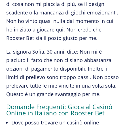
di cosa non mi piaccia di più, se il design
scadente o la mancanza di giochi emozionanti.
Non ho vinto quasi nulla dal momento in cui
ho iniziato a giocare qui. Non credo che
Rooster Bet sia il posto giusto per me.
La signora Sofia, 30 anni, dice:
Non mi è
piaciuto il fatto che non ci siano abbastanza
opzioni di pagamento disponibili. Inoltre, i
limiti di prelievo sono troppo bassi. Non posso
prelevare tutte le mie vincite in una volta sola.
Questo è un grande svantaggio per me.
Domande Frequenti: Gioca al Casinò
Online in Italiano con Rooster Bet
Dove posso trovare un casinò online