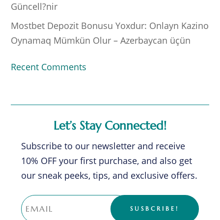
Güncell?nir
Mostbet Depozit Bonusu Yoxdur: Onlayn Kazino
Oynamaq Mümkün Olur – Azerbaycan üçün
Recent Comments
Let’s Stay Connected!
Subscribe to our newsletter and receive
10% OFF your first purchase, and also get
our sneak peeks, tips, and exclusive offers.
SUSBCRIBE!