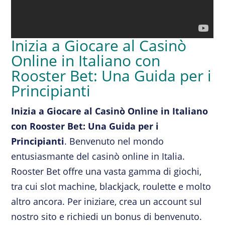
Inizia a Giocare al Casinò
Online in Italiano con
Rooster Bet: Una Guida per i
Principianti
Inizia a Giocare al Casinò Online in Italiano
con Rooster Bet: Una Guida per i
Principianti
. Benvenuto nel mondo
entusiasmante del casinò online in Italia.
Rooster Bet offre una vasta gamma di giochi,
tra cui slot machine, blackjack, roulette e molto
altro ancora. Per iniziare, crea un account sul
nostro sito e richiedi un bonus di benvenuto.