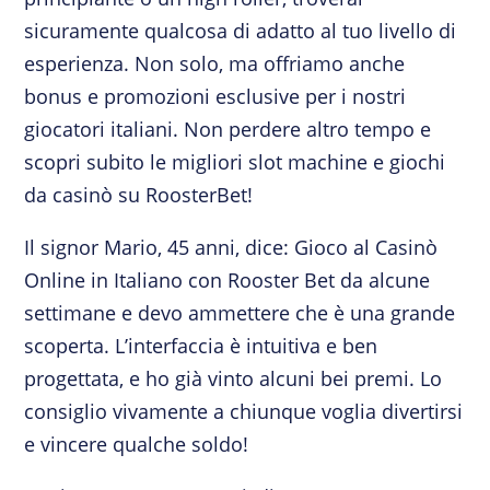
sicuramente qualcosa di adatto al tuo livello di
esperienza. Non solo, ma offriamo anche
bonus e promozioni esclusive per i nostri
giocatori italiani. Non perdere altro tempo e
scopri subito le migliori slot machine e giochi
da casinò su RoosterBet!
Il signor Mario, 45 anni, dice:
Gioco al Casinò
Online in Italiano con Rooster Bet da alcune
settimane e devo ammettere che è una grande
scoperta. L’interfaccia è intuitiva e ben
progettata, e ho già vinto alcuni bei premi. Lo
consiglio vivamente a chiunque voglia divertirsi
e vincere qualche soldo!