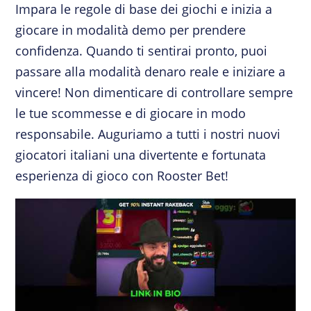
Impara le regole di base dei giochi e inizia a
giocare in modalità demo per prendere
confidenza. Quando ti sentirai pronto, puoi
passare alla modalità denaro reale e iniziare a
vincere! Non dimenticare di controllare sempre
le tue scommesse e di giocare in modo
responsabile. Auguriamo a tutti i nostri nuovi
giocatori italiani una divertente e fortunata
esperienza di gioco con Rooster Bet!