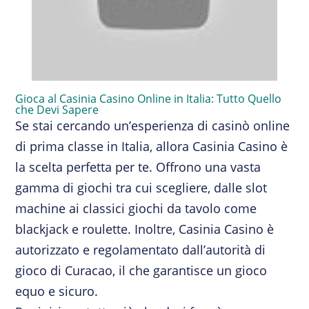
Gioca al Casinia Casino Online in Italia: Tutto Quello
che Devi Sapere
Se stai cercando un’esperienza di casinò online
di prima classe in Italia, allora Casinia Casino è
la scelta perfetta per te. Offrono una vasta
gamma di giochi tra cui scegliere, dalle slot
machine ai classici giochi da tavolo come
blackjack e roulette. Inoltre, Casinia Casino è
autorizzato e regolamentato dall’autorità di
gioco di Curacao, il che garantisce un gioco
equo e sicuro.