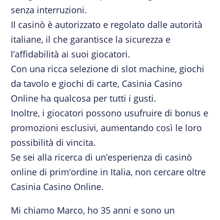
senza interruzioni.
Il casinò è autorizzato e regolato dalle autorità
italiane, il che garantisce la sicurezza e
l’affidabilità ai suoi giocatori.
Con una ricca selezione di slot machine, giochi
da tavolo e giochi di carte, Casinia Casino
Online ha qualcosa per tutti i gusti.
Inoltre, i giocatori possono usufruire di bonus e
promozioni esclusivi, aumentando così le loro
possibilità di vincita.
Se sei alla ricerca di un’esperienza di casinò
online di prim’ordine in Italia, non cercare oltre
Casinia Casino Online.
Mi chiamo Marco, ho 35 anni e sono un