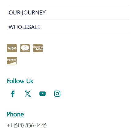
OUR JOURNEY
WHOLESALE
Follow Us
Phone
+1 (514) 836-1445