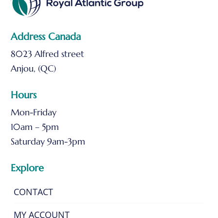
Address Canada
8023 Alfred street
Anjou, (QC)
Hours
Mon-Friday
10am – 5pm
Saturday 9am-3pm
Explore
CONTACT
MY ACCOUNT