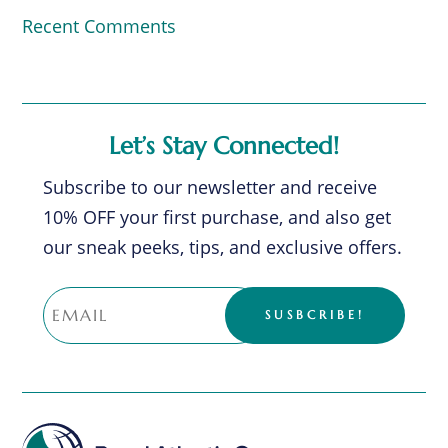
Recent Comments
Let’s Stay Connected!
Subscribe to our newsletter and receive
10% OFF your first purchase, and also get
our sneak peeks, tips, and exclusive offers.
SUSBCRIBE!