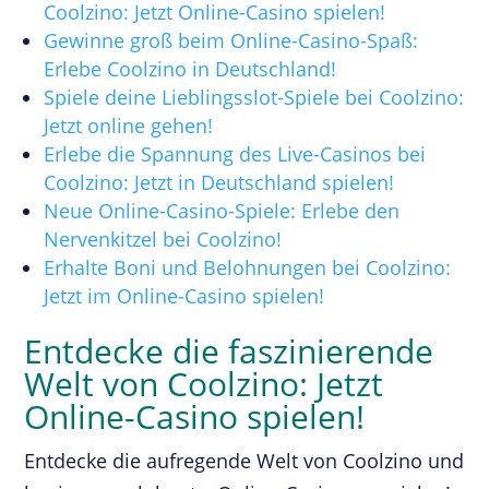
Coolzino: Jetzt Online-Casino spielen!
Gewinne groß beim Online-Casino-Spaß:
Erlebe Coolzino in Deutschland!
Spiele deine Lieblingsslot-Spiele bei Coolzino:
Jetzt online gehen!
Erlebe die Spannung des Live-Casinos bei
Coolzino: Jetzt in Deutschland spielen!
Neue Online-Casino-Spiele: Erlebe den
Nervenkitzel bei Coolzino!
Erhalte Boni und Belohnungen bei Coolzino:
Jetzt im Online-Casino spielen!
Entdecke die faszinierende
Welt von Coolzino: Jetzt
Online-Casino spielen!
Entdecke die aufregende Welt von Coolzino und