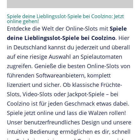
Spiele deine Lieblingsslot-Spiele bei Coolzino: Jetzt
online gehen!
Entdecke die Welt der Online-Slots mit
Spiele
deine Lieblingsslot-Spiele bei Coolzino
. Hier
in Deutschland kannst du jederzeit und überall
auf eine riesige Auswahl an Spielautomaten
zugreifen. Genieße die besten Online-Slots von
führenden Softwareanbietern, komplett
lizenziert und sicher. Ob klassische Früchte-
Slots, Video-Slots oder Jackpot-Spiele – bei
Coolzino ist für jeden Geschmack etwas dabei.
Spiele jetzt online und lass die Walzen rollen!
Unser benutzerfreundliches Design und unsere
intuitive Bedienung ermöglichen es dir, schnell