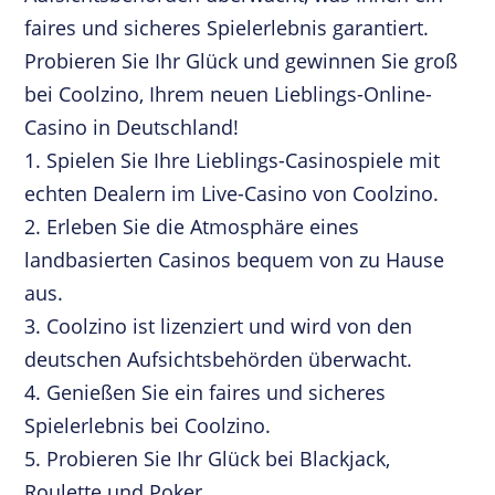
faires und sicheres Spielerlebnis garantiert.
Probieren Sie Ihr Glück und gewinnen Sie groß
bei Coolzino, Ihrem neuen Lieblings-Online-
Casino in Deutschland!
1. Spielen Sie Ihre Lieblings-Casinospiele mit
echten Dealern im Live-Casino von Coolzino.
2. Erleben Sie die Atmosphäre eines
landbasierten Casinos bequem von zu Hause
aus.
3. Coolzino ist lizenziert und wird von den
deutschen Aufsichtsbehörden überwacht.
4. Genießen Sie ein faires und sicheres
Spielerlebnis bei Coolzino.
5. Probieren Sie Ihr Glück bei Blackjack,
Roulette und Poker.