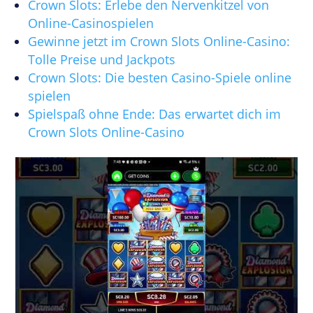
Crown Slots: Erlebe den Nervenkitzel von
Online-Casinospielen
Gewinne jetzt im Crown Slots Online-Casino:
Tolle Preise und Jackpots
Crown Slots: Die besten Casino-Spiele online
spielen
Spielspaß ohne Ende: Das erwartet dich im
Crown Slots Online-Casino