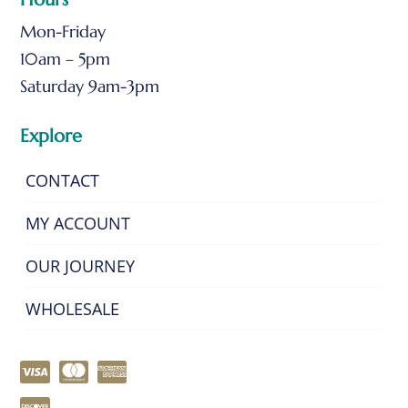
Mon-Friday
10am – 5pm
Saturday 9am-3pm
Explore
CONTACT
MY ACCOUNT
OUR JOURNEY
WHOLESALE