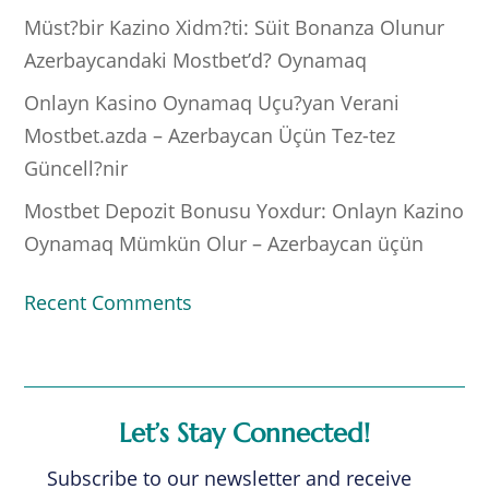
Müst?bir Kazino Xidm?ti: Süit Bonanza Olunur
Azerbaycandaki Mostbet’d? Oynamaq
Onlayn Kasino Oynamaq Uçu?yan Verani
Mostbet.azda – Azerbaycan Üçün Tez-tez
Güncell?nir
Mostbet Depozit Bonusu Yoxdur: Onlayn Kazino
Oynamaq Mümkün Olur – Azerbaycan üçün
Recent Comments
Let’s Stay Connected!
Subscribe to our newsletter and receive