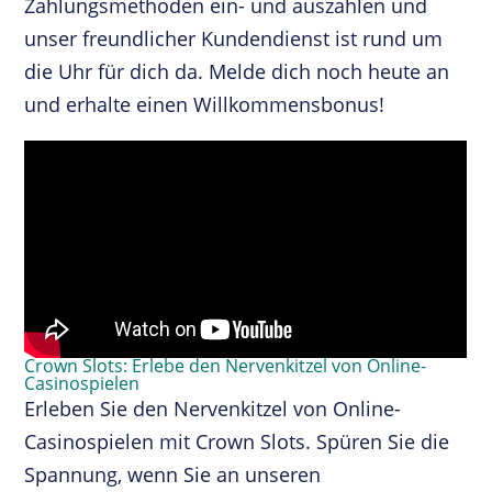
Zahlungsmethoden ein- und auszahlen und
unser freundlicher Kundendienst ist rund um
die Uhr für dich da. Melde dich noch heute an
und erhalte einen Willkommensbonus!
Crown Slots: Erlebe den Nervenkitzel von Online-
Casinospielen
Erleben Sie den Nervenkitzel von Online-
Casinospielen mit Crown Slots. Spüren Sie die
Spannung, wenn Sie an unseren