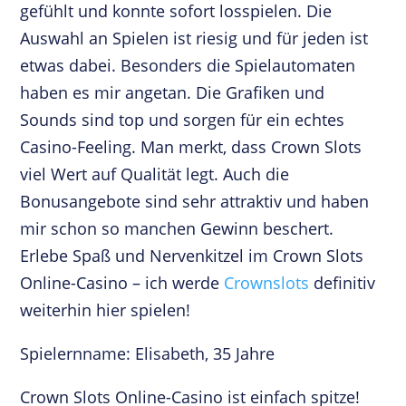
gefühlt und konnte sofort losspielen. Die
Auswahl an Spielen ist riesig und für jeden ist
etwas dabei. Besonders die Spielautomaten
haben es mir angetan. Die Grafiken und
Sounds sind top und sorgen für ein echtes
Casino-Feeling. Man merkt, dass Crown Slots
viel Wert auf Qualität legt. Auch die
Bonusangebote sind sehr attraktiv und haben
mir schon so manchen Gewinn beschert.
Erlebe Spaß und Nervenkitzel im Crown Slots
Online-Casino – ich werde
Crownslots
definitiv
weiterhin hier spielen!
Spielernname: Elisabeth, 35 Jahre
Crown Slots Online-Casino ist einfach spitze!