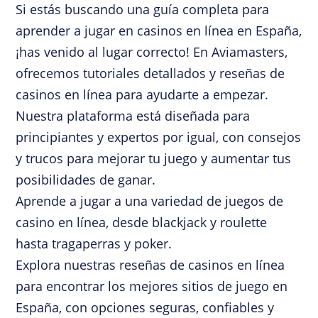
Si estás buscando una guía completa para
aprender a jugar en casinos en línea en España,
¡has venido al lugar correcto! En Aviamasters,
ofrecemos tutoriales detallados y reseñas de
casinos en línea para ayudarte a empezar.
Nuestra plataforma está diseñada para
principiantes y expertos por igual, con consejos
y trucos para mejorar tu juego y aumentar tus
posibilidades de ganar.
Aprende a jugar a una variedad de juegos de
casino en línea, desde blackjack y roulette
hasta tragaperras y poker.
Explora nuestras reseñas de casinos en línea
para encontrar los mejores sitios de juego en
España, con opciones seguras, confiables y