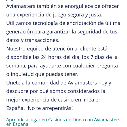
Aviamasters también se enorgullece de ofrecer
una experiencia de juego segura y justa.
Utilizamos tecnología de encriptación de última
generación para garantizar la seguridad de tus
datos y transacciones.
Nuestro equipo de atención al cliente está
disponible las 24 horas del día, los 7 días de la
semana, para ayudarte con cualquier pregunta
o inquietud que puedas tener.
Únete a la comunidad de Aviamasters hoy y
descubre por qué somos considerados la
mejor experiencia de casino en línea en
España. ¡No te arrepentirás!
Aprende a Jugar en Casinos en Línea con Aviamasters
en España