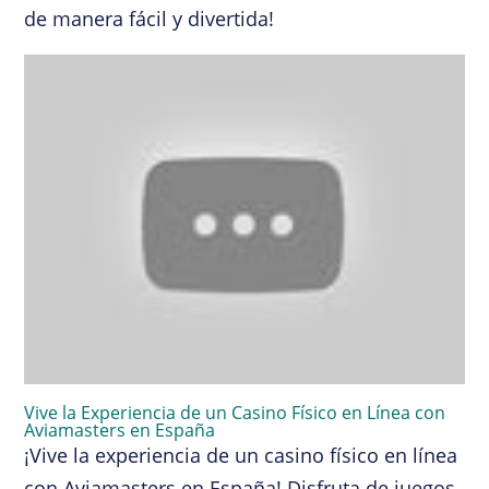
de manera fácil y divertida!
Vive la Experiencia de un Casino Físico en Línea con
Aviamasters en España
¡Vive la experiencia de un casino físico en línea
con Aviamasters en España! Disfruta de juegos