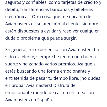
seguros y confiables, como tarjetas de crédito y
débito, transferencias bancarias y billeteras
electrónicas. Otra cosa que me encanta de
Aviamasters es su atención al cliente, siempre
están dispuestos a ayudar y resolver cualquier
duda o problema que pueda surgir.
En general, mi experiencia con Aviamasters ha
sido excelente, siempre he tenido una buena
suerte y he ganado varios premios. Así que si
estás buscando una forma emocionante y
entretenida de pasar tu tiempo libre, ¡no dudes
en probar Aviamasters! Disfruta del
emocionante mundo de casino en línea con
Aviamasters en España.