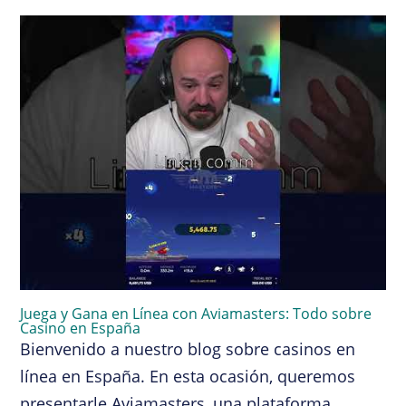
Juega y Gana en Línea con Aviamasters: Todo sobre
Casino en España
Bienvenido a nuestro blog sobre casinos en
línea en España. En esta ocasión, queremos
presentarle Aviamasters, una plataforma