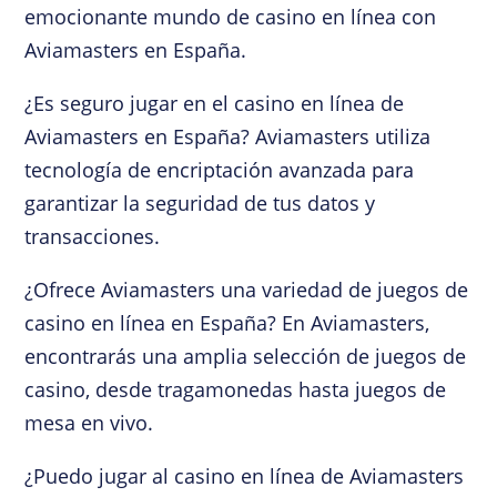
emocionante mundo de casino en línea con
Aviamasters en España.
¿Es seguro jugar en el casino en línea de
Aviamasters en España? Aviamasters utiliza
tecnología de encriptación avanzada para
garantizar la seguridad de tus datos y
transacciones.
¿Ofrece Aviamasters una variedad de juegos de
casino en línea en España? En Aviamasters,
encontrarás una amplia selección de juegos de
casino, desde tragamonedas hasta juegos de
mesa en vivo.
¿Puedo jugar al casino en línea de Aviamasters