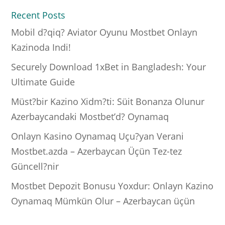
Recent Posts
Mobil d?qiq? Aviator Oyunu Mostbet Onlayn
Kazinoda Indi!
Securely Download 1xBet in Bangladesh: Your
Ultimate Guide
Müst?bir Kazino Xidm?ti: Süit Bonanza Olunur
Azerbaycandaki Mostbet’d? Oynamaq
Onlayn Kasino Oynamaq Uçu?yan Verani
Mostbet.azda – Azerbaycan Üçün Tez-tez
Güncell?nir
Mostbet Depozit Bonusu Yoxdur: Onlayn Kazino
Oynamaq Mümkün Olur – Azerbaycan üçün