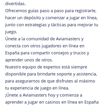
divertidas.
Ofrecemos guías paso a paso para registrarte,
hacer un depósito y comenzar a jugar en línea,
junto con estrategias y tácticas para mejorar tu
juego.
Únete a la comunidad de Aviamasters y
conecta con otros jugadores en línea en
España para compartir consejos y trucos y
aprender unos de otros.
Nuestro equipo de expertos está siempre
disponible para brindarte soporte y asistencia,
para asegurarnos de que disfrutes al máximo
tu experiencia de juego en línea.
¡Únete a Aviamasters hoy y comienza a
aprender a jugar en casinos en línea en España