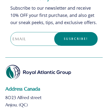
Subscribe to our newsletter and receive
10% OFF your first purchase, and also get
our sneak peeks, tips, and exclusive offers.
SUSBCRIBE!
Address Canada
8023 Alfred street
Anjou, (QC)