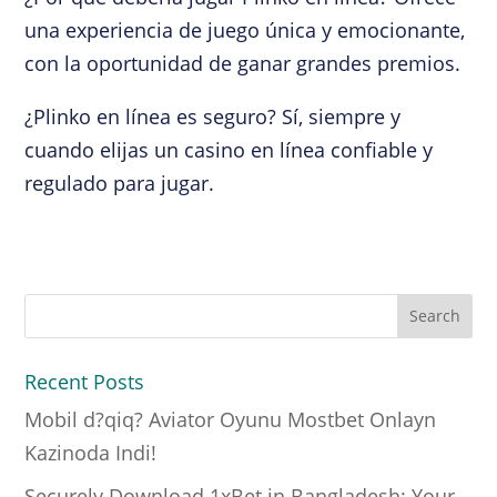
una experiencia de juego única y emocionante,
con la oportunidad de ganar grandes premios.
¿Plinko en línea es seguro? Sí, siempre y
cuando elijas un casino en línea confiable y
regulado para jugar.
Recent Posts
Mobil d?qiq? Aviator Oyunu Mostbet Onlayn
Kazinoda Indi!
Securely Download 1xBet in Bangladesh: Your