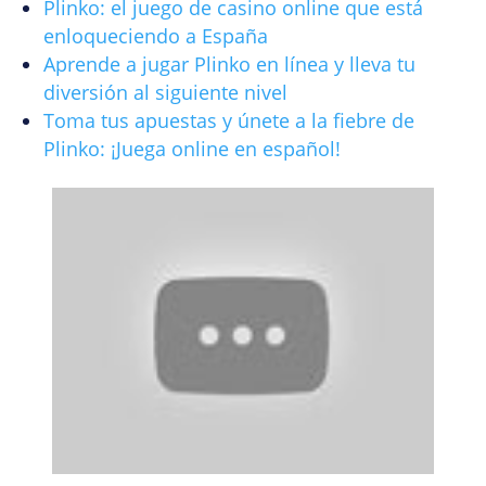
Plinko: el juego de casino online que está
enloqueciendo a España
Aprende a jugar Plinko en línea y lleva tu
diversión al siguiente nivel
Toma tus apuestas y únete a la fiebre de
Plinko: ¡Juega online en español!