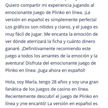
Quiero compartir mi experiencia jugando al
emocionante juego de Plinko en línea. ¡La
versión en español es simplemente perfecta!
Los gráficos son nítidos y claros, y el juego es
muy fácil de jugar. Me encanta la emoción de
ver dónde aterrizará la ficha y cuánto dinero
ganaré. ¡Definitivamente recomiendo este
juego a todos los amantes de la emoción y la
aventura! Disfruta del emocionante juego de
Plinko en línea: ¡Juga ahora en español!
Hola, soy María, tengo 28 años y soy una gran
fanática de los juegos de casino en línea.
Recientemente descubrí el juego de Plinko en
línea y ¡me encantó! La versión en español es