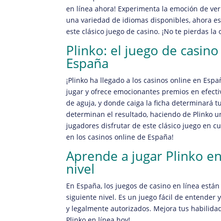
en línea ahora! Experimenta la emoción de ver 
una variedad de idiomas disponibles, ahora e
este clásico juego de casino. ¡No te pierdas l
Plinko: el juego de casin
España
¡Plinko ha llegado a los casinos online en Esp
jugar y ofrece emocionantes premios en efectiv
de aguja, y donde caiga la ficha determinará t
determinan el resultado, haciendo de Plinko u
jugadores disfrutar de este clásico juego en c
en los casinos online de España!
Aprende a jugar Plinko en 
nivel
En España, los juegos de casino en línea están
siguiente nivel. Es un juego fácil de entender
y legalmente autorizados. Mejora tus habilida
Plinko en línea hoy!