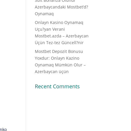
Süit Bonanza Olunur
Azerbaycandaki Mostbet’d?
Oynamaq
Onlayn Kasino Oynamaq
Uçu?yan Verani
Mostbet.azda – Azerbaycan
Üçün Tez-tez Güncell?nir
Mostbet Depozit Bonusu
Yoxdur: Onlayn Kazino
Oynamaq Mümkün Olur –
Azerbaycan üçün
Recent Comments
inko