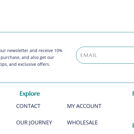
our newsletter and receive 10%
t purchase, and also get our
ips, and exclusive offers.
Explore
CONTACT
MY ACCOUNT
OUR JOURNEY
WHOLESALE