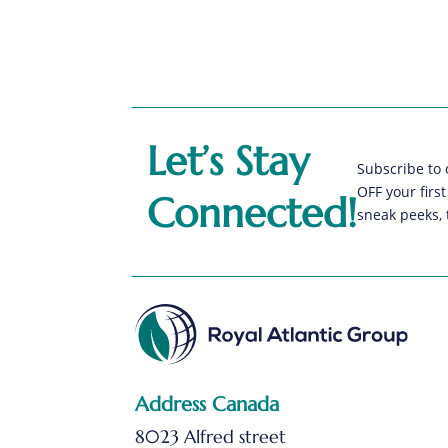
Let’s Stay
Subscribe to 
OFF your firs
Connected!
sneak peeks, t
Address Canada
8023 Alfred street