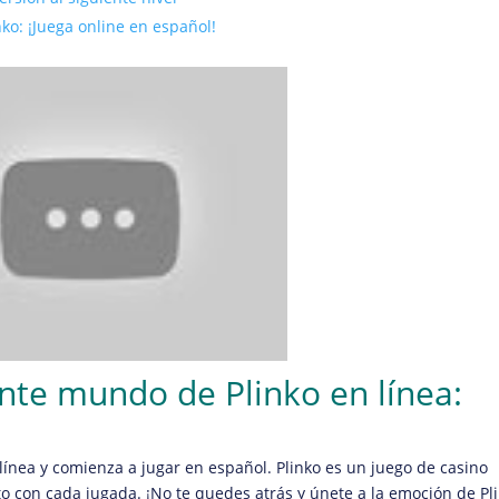
nko: ¡Juega online en español!
te mundo de Plinko en línea:
nea y comienza a jugar en español. Plinko es un juego de casino
to con cada jugada. ¡No te quedes atrás y únete a la emoción de Pl