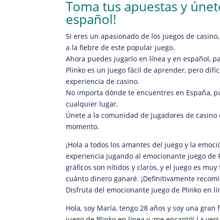
Toma tus apuestas y únete 
español!
Si eres un apasionado de los juegos de casino
a la fiebre de este popular juego.
Ahora puedes jugarlo en línea y en español, p
Plinko es un juego fácil de aprender, pero difí
experiencia de casino.
No importa dónde te encuentres en España, pu
cualquier lugar.
Únete a la comunidad de jugadores de casino e
momento.
¡Hola a todos los amantes del juego y la emoc
experiencia jugando al emocionante juego de P
gráficos son nítidos y claros, y el juego es muy
cuánto dinero ganaré. ¡Definitivamente recomi
Disfruta del emocionante juego de Plinko en lí
Hola, soy María, tengo 28 años y soy una gran 
juego de Plinko en línea y ¡me encantó! La ve