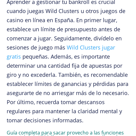
Aprender a gestionar tu bankroll es crucial
cuando juegas Wild Clusters u otros juegos de
casino en línea en España. En primer lugar,
establece un límite de presupuesto antes de
comenzar a jugar. Seguidamente, divídelo en
sesiones de juego más
Wild Clusters jugar
gratis
pequeñas. Además, es importante
determinar una cantidad fija de apuestas por
giro y no excederla. También, es recomendable
establecer límites de ganancias y pérdidas para
asegurarte de no arriesgar más de lo necesario.
Por último, recuerda tomar descansos
regulares para mantener la claridad mental y
tomar decisiones informadas.
Guía completa para sacar provecho a las funciones