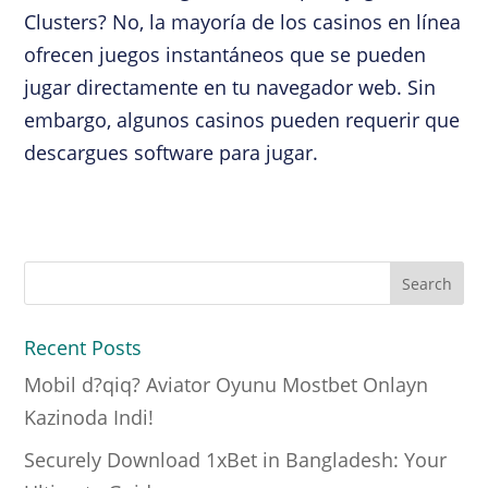
Clusters? No, la mayoría de los casinos en línea
ofrecen juegos instantáneos que se pueden
jugar directamente en tu navegador web. Sin
embargo, algunos casinos pueden requerir que
descargues software para jugar.
Recent Posts
Mobil d?qiq? Aviator Oyunu Mostbet Onlayn
Kazinoda Indi!
Securely Download 1xBet in Bangladesh: Your