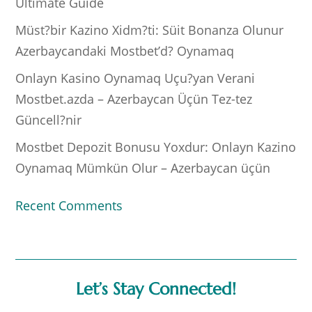
Ultimate Guide
Müst?bir Kazino Xidm?ti: Süit Bonanza Olunur
Azerbaycandaki Mostbet’d? Oynamaq
Onlayn Kasino Oynamaq Uçu?yan Verani
Mostbet.azda – Azerbaycan Üçün Tez-tez
Güncell?nir
Mostbet Depozit Bonusu Yoxdur: Onlayn Kazino
Oynamaq Mümkün Olur – Azerbaycan üçün
Recent Comments
Let’s Stay Connected!