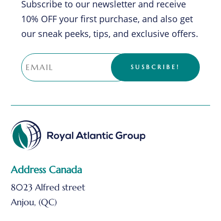
Subscribe to our newsletter and receive
10% OFF your first purchase, and also get
our sneak peeks, tips, and exclusive offers.
SUSBCRIBE!
Address Canada
8023 Alfred street
Anjou, (QC)