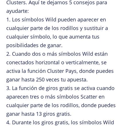
Clusters. Aquí te dejamos 5 consejos para
ayudarte:
1. Los símbolos Wild pueden aparecer en
cualquier parte de los rodillos y sustituir a
cualquier símbolo, lo que aumenta tus
posibilidades de ganar.
2. Cuando dos o más símbolos Wild están
conectados horizontal o verticalmente, se
activa la función Cluster Pays, donde puedes
ganar hasta 250 veces tu apuesta.
3. La función de giros gratis se activa cuando
aparecen tres o más símbolos Scatter en
cualquier parte de los rodillos, donde puedes
ganar hasta 13 giros gratis.
4. Durante los giros gratis, los símbolos Wild