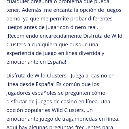
cualquier pregunta o problema que pueda
tener. Además, me encanta la opción de juegos
demo, ya que me permite probar diferentes
juegos antes de jugar con dinero real.
¡Recomiendo encarecidamente Disfruta de Wild
Clusters a cualquiera que busque una
experiencia de juego en línea divertida y
emocionante en España!
Disfruta de Wild Clusters: ¡Juega al casino en
línea desde España! Es común que los
jugadores españoles se pregunten cómo
disfrutar de juegos de casino en línea. Una
opción popular es Wild Clusters, un
emocionante juego de tragamonedas en línea.
Aquí hay algunas preguntas frecuentes para