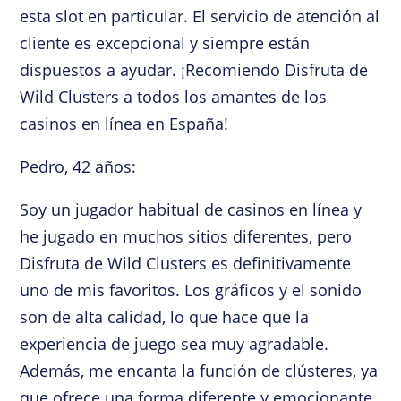
esta slot en particular. El servicio de atención al
cliente es excepcional y siempre están
dispuestos a ayudar. ¡Recomiendo Disfruta de
Wild Clusters a todos los amantes de los
casinos en línea en España!
Pedro, 42 años:
Soy un jugador habitual de casinos en línea y
he jugado en muchos sitios diferentes, pero
Disfruta de Wild Clusters es definitivamente
uno de mis favoritos. Los gráficos y el sonido
son de alta calidad, lo que hace que la
experiencia de juego sea muy agradable.
Además, me encanta la función de clústeres, ya
que ofrece una forma diferente y emocionante