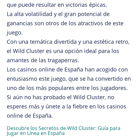
que puede resultar en victorias épicas.
La alta volatilidad y el gran potencial de
ganancias son otros de los atractivos de este
juego.
Con una temática divertida y una estética retro,
el Wild Cluster es una opción ideal para los
amantes de las tragaperras.
Los casinos online de España han acogido con
entusiasmo este juego, que se ha convertido en
uno de los más populares entre los jugadores.
Si aún no has probado el Wild Cluster, no
esperes más y únete a la fiebre en los casinos
online de España.
Descubre los Secretos de Wild Cluster: Guía para
Jugar en Línea en España