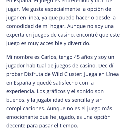
en España. El juego es entretenido y fácil de
jugar. Me gusta especialmente la opción de
jugar en línea, ya que puedo hacerlo desde la
comodidad de mi hogar. Aunque no soy una
experta en juegos de casino, encontré que este
juego es muy accesible y divertido.
Mi nombre es Carlos, tengo 45 años y soy un
jugador habitual de juegos de casino. Decidí
probar Disfruta de Wild Cluster: Juega en Línea
en España y quedé satisfecho con la
experiencia. Los gráficos y el sonido son
buenos, y la jugabilidad es sencilla y sin
complicaciones. Aunque no es el juego más
emocionante que he jugado, es una opción
decente para pasar el tiempo.