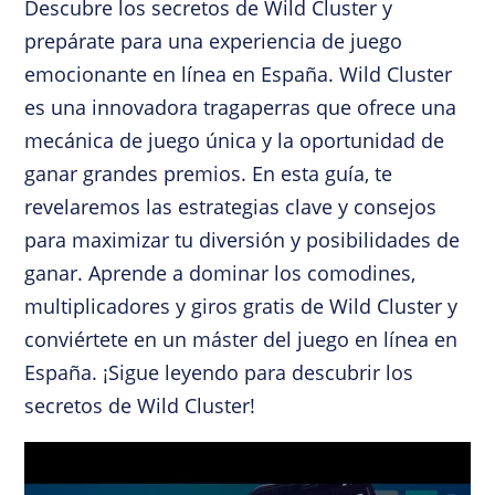
Descubre los secretos de Wild Cluster y
prepárate para una experiencia de juego
emocionante en línea en España. Wild Cluster
es una innovadora tragaperras que ofrece una
mecánica de juego única y la oportunidad de
ganar grandes premios. En esta guía, te
revelaremos las estrategias clave y consejos
para maximizar tu diversión y posibilidades de
ganar. Aprende a dominar los comodines,
multiplicadores y giros gratis de Wild Cluster y
conviértete en un máster del juego en línea en
España. ¡Sigue leyendo para descubrir los
secretos de Wild Cluster!