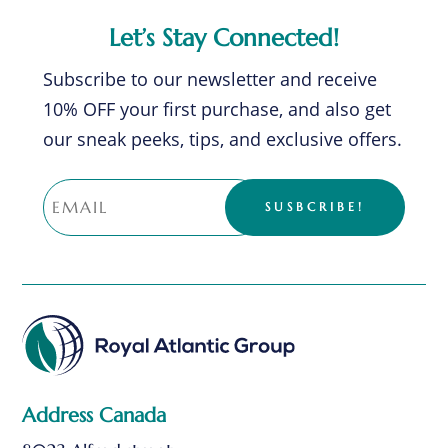
Let’s Stay Connected!
Subscribe to our newsletter and receive
10% OFF your first purchase, and also get
our sneak peeks, tips, and exclusive offers.
SUSBCRIBE!
Address Canada