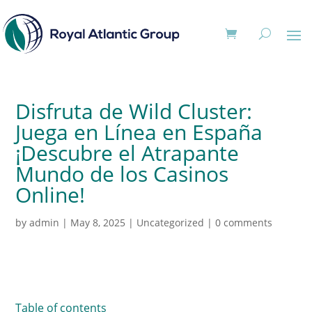
Disfruta de Wild Cluster:
Juega en Línea en España
¡Descubre el Atrapante
Mundo de los Casinos
Online!
by
admin
|
May 8, 2025
|
Uncategorized
|
0 comments
Table of contents