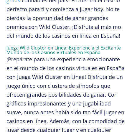
gratis
confiables del país. Encuentra el casino
perfecto para ti y comienza a jugar hoy. No te
pierdas la oportunidad de ganar grandes
premios con Wild Cluster. ¡Disfruta al máximo
del mundo de los casinos en línea en España!
Juega Wild Cluster en Línea: Experiencia el Excitante
Mundo de los Casinos Virtuales en España
¡Prepárate para una experiencia emocionante
en el mundo de los casinos virtuales en España
con Juega Wild Cluster en Línea! Disfruta de un
juego único con clusters de símbolos que
ofrecen grandes posibilidades de ganar. Con
gráficos impresionantes y una jugabilidad
suave, nunca antes había sido tan fácil jugar en
casinos en línea. Además, con la comodidad de
jugar desde cualquier lugar y en cualquier