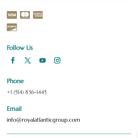
Follow Us
Phone
+1 (514) 836-1445
Email
info@royalatlanticgroup.com