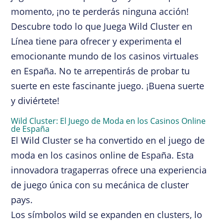
momento, ¡no te perderás ninguna acción!
Descubre todo lo que Juega Wild Cluster en
Línea tiene para ofrecer y experimenta el
emocionante mundo de los casinos virtuales
en España. No te arrepentirás de probar tu
suerte en este fascinante juego. ¡Buena suerte
y diviértete!
Wild Cluster: El Juego de Moda en los Casinos Online
de España
El Wild Cluster se ha convertido en el juego de
moda en los casinos online de España. Esta
innovadora tragaperras ofrece una experiencia
de juego única con su mecánica de cluster
pays.
Los símbolos wild se expanden en clusters, lo