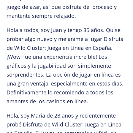
juego de azar, así que disfruta del proceso y
mantente siempre relajado.
Hola a todos, soy Juan y tengo 35 años. Quise
probar algo nuevo y me animé a jugar Disfruta
de Wild Cluster: Juega en Línea en España.
¡Wow, fue una experiencia increíble! Los
gráficos y la jugabilidad son simplemente
sorprendentes. La opción de jugar en línea es
una gran ventaja, especialmente en estos días.
Definitivamente lo recomiendo a todos los
amantes de los casinos en línea.
Hola, soy María de 28 años y recientemente
probé Disfruta de Wild Cluster: Juega en Línea