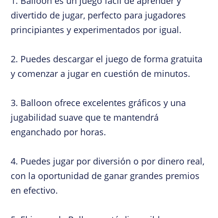
1. Balloon es un juego fácil de aprender y
divertido de jugar, perfecto para jugadores
principiantes y experimentados por igual.
2. Puedes descargar el juego de forma gratuita
y comenzar a jugar en cuestión de minutos.
3. Balloon ofrece excelentes gráficos y una
jugabilidad suave que te mantendrá
enganchado por horas.
4. Puedes jugar por diversión o por dinero real,
con la oportunidad de ganar grandes premios
en efectivo.