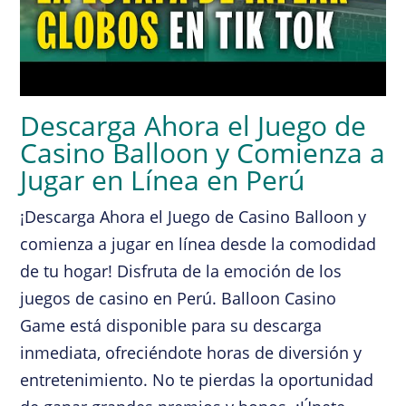
Descarga Ahora el Juego de
Casino Balloon y Comienza a
Jugar en Línea en Perú
¡Descarga Ahora el Juego de Casino Balloon y
comienza a jugar en línea desde la comodidad
de tu hogar! Disfruta de la emoción de los
juegos de casino en Perú. Balloon Casino
Game está disponible para su descarga
inmediata, ofreciéndote horas de diversión y
entretenimiento. No te pierdas la oportunidad