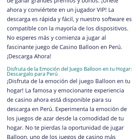
de ganar grandes premios y bonos. ¡Únete
ahora y conviértete en un jugador VIP! La
descarga es rápida y fácil, y nuestro software es
compatible con la mayoría de los dispositivos.
No esperes más y comienza a jugar al
fascinante juego de Casino Balloon en Perú.
¡Descarga Ahora!
Disfruta de la Emoción del Juego Balloon en tu Hogar:
Descargalo para Perú
¡Disfruta de la emoción del juego Balloon en tu
hogar! La famosa y emocionante experiencia
de casino ahora está disponible para su
descarga en Perú. Experimenta la emoción de
los juegos de azar desde la comodidad de tu
hogar. No te pierdas la oportunidad de jugar
Balloon, uno de los juegos de casino más