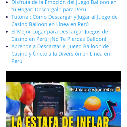
Disfruta de la Emoción del Juego Balloon en
tu Hogar: Descargalo para Perú
Tutorial: Cómo Descargar y Jugar al Juego de
Casino Balloon en Línea en Perú
El Mejor Lugar para Descargar Juegos de
Casino en Perú: ¡No Te Pierdas Balloon!
Aprende a Descargar el Juego Balloon de
Casino y Únete a la Diversión en Línea en
Perú