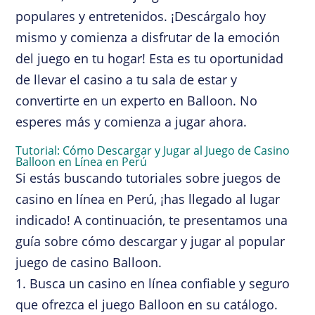
populares y entretenidos. ¡Descárgalo hoy
mismo y comienza a disfrutar de la emoción
del juego en tu hogar! Esta es tu oportunidad
de llevar el casino a tu sala de estar y
convertirte en un experto en Balloon. No
esperes más y comienza a jugar ahora.
Tutorial: Cómo Descargar y Jugar al Juego de Casino
Balloon en Línea en Perú
Si estás buscando tutoriales sobre juegos de
casino en línea en Perú, ¡has llegado al lugar
indicado! A continuación, te presentamos una
guía sobre cómo descargar y jugar al popular
juego de casino Balloon.
1. Busca un casino en línea confiable y seguro
que ofrezca el juego Balloon en su catálogo.