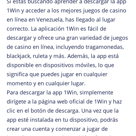
Si estás buscando aprender a descargar la app
1Win y acceder a los mejores juegos de casino
en línea en Venezuela, has llegado al lugar
correcto. La aplicación 1Win es fácil de
descargar y ofrece una gran variedad de juegos
de casino en línea, incluyendo tragamonedas,
blackjack, ruleta y más. Además, la app está
disponible en dispositivos móviles, lo que
significa que puedes jugar en cualquier
momento y en cualquier lugar.
Para descargar la app 1Win, simplemente
dirígete a la página web oficial de 1Win y haz
clic en el botón de descarga. Una vez que la
app esté instalada en tu dispositivo, podrás
crear una cuenta y comenzar a jugar de