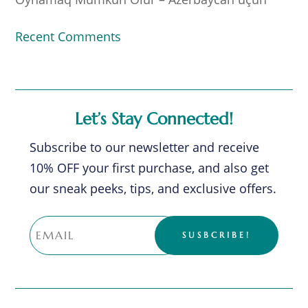
Recent Comments
Let’s Stay Connected!
Subscribe to our newsletter and receive
10% OFF your first purchase, and also get
our sneak peeks, tips, and exclusive offers.
SUSBCRIBE!