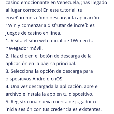
casino emocionante en Venezuela, ¡has llegado
al lugar correcto! En este tutorial, te
enseñaremos cómo descargar la aplicación
1Win y comenzar a disfrutar de increíbles
juegos de casino en línea.
1. Visita el sitio web oficial de 1Win en tu
navegador móvil.
2. Haz clic en el botón de descarga de la
aplicación en la página principal.
3. Selecciona la opción de descarga para
dispositivos Android o iOS.
4. Una vez descargada la aplicación, abre el
archivo e instala la app en tu dispositivo.
5. Registra una nueva cuenta de jugador o
inicia sesión con tus credenciales existentes.