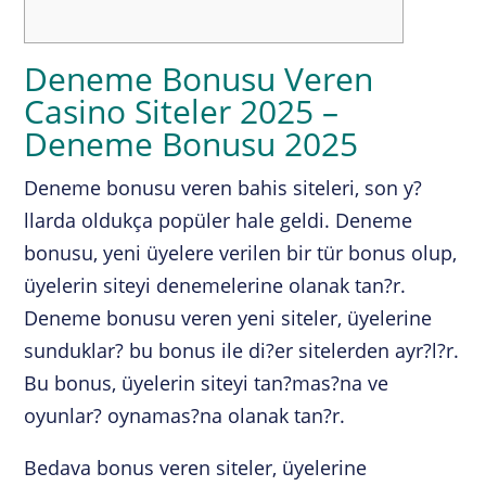
Deneme Bonusu Veren
Casino Siteler 2025 –
Deneme Bonusu 2025
Deneme bonusu veren bahis siteleri, son y?
llarda oldukça popüler hale geldi. Deneme
bonusu, yeni üyelere verilen bir tür bonus olup,
üyelerin siteyi denemelerine olanak tan?r.
Deneme bonusu veren yeni siteler, üyelerine
sunduklar? bu bonus ile di?er sitelerden ayr?l?r.
Bu bonus, üyelerin siteyi tan?mas?na ve
oyunlar? oynamas?na olanak tan?r.
Bedava bonus veren siteler, üyelerine