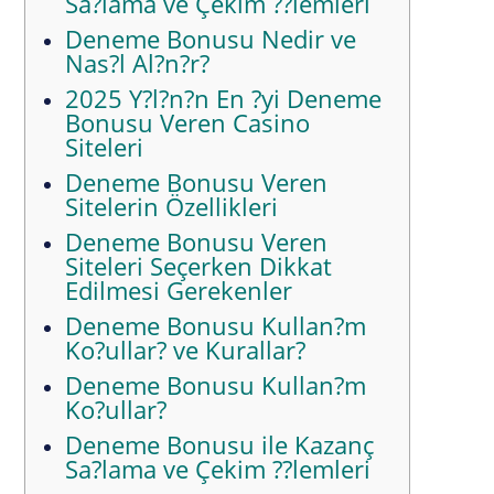
Sa?lama ve Çekim ??lemleri
Deneme Bonusu Nedir ve
Nas?l Al?n?r?
2025 Y?l?n?n En ?yi Deneme
Bonusu Veren Casino
Siteleri
Deneme Bonusu Veren
Sitelerin Özellikleri
Deneme Bonusu Veren
Siteleri Seçerken Dikkat
Edilmesi Gerekenler
Deneme Bonusu Kullan?m
Ko?ullar? ve Kurallar?
Deneme Bonusu Kullan?m
Ko?ullar?
Deneme Bonusu ile Kazanç
Sa?lama ve Çekim ??lemleri