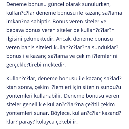
Deneme bonusu güncel olarak sunulurken,
kullan?c?lar deneme bonusu ile kazanç sa?lama
imkan?na sahiptir. Bonus veren siteler ve
bedava bonus veren siteler de kullan?c?lar?n
ilgisini çekmektedir. Ancak, deneme bonusu
veren bahis siteleri kullan?c?lar?na sunduklar?
bonus ile kazanç sa?lama ve çekim i?lemlerini
gerçekle?tirebilmektedir.
Kullan?c?lar, deneme bonusu ile kazanç sa?lad?
ktan sonra, çekim i?lemleri için sitenin sundu?u
yöntemleri kullanabilir. Deneme bonusu veren
siteler genellikle kullan?c?lar?na çe?itli çekim
yöntemleri sunar. Böylece, kullan?c?lar kazand?
klar? paray? kolayca çekebilir.