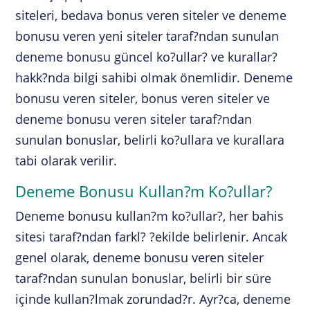
siteleri, bedava bonus veren siteler ve deneme
bonusu veren yeni siteler taraf?ndan sunulan
deneme bonusu güncel ko?ullar? ve kurallar?
hakk?nda bilgi sahibi olmak önemlidir. Deneme
bonusu veren siteler, bonus veren siteler ve
deneme bonusu veren siteler taraf?ndan
sunulan bonuslar, belirli ko?ullara ve kurallara
tabi olarak verilir.
Deneme Bonusu Kullan?m Ko?ullar?
Deneme bonusu kullan?m ko?ullar?, her bahis
sitesi taraf?ndan farkl? ?ekilde belirlenir. Ancak
genel olarak, deneme bonusu veren siteler
taraf?ndan sunulan bonuslar, belirli bir süre
içinde kullan?lmak zorundad?r. Ayr?ca, deneme