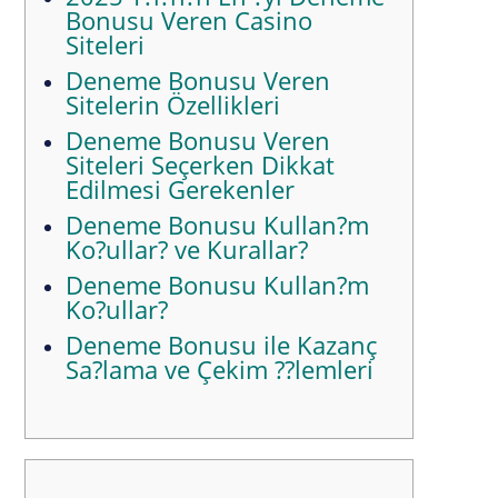
Bonusu Veren Casino
Siteleri
Deneme
Bonusu Veren
Sitelerin Özellikleri
Deneme
Bonusu Veren
Siteleri Seçerken Dikkat
Edilmesi Gerekenler
Deneme
Bonusu Kullan?m
Ko?ullar? ve Kurallar?
Deneme
Bonusu Kullan?m
Ko?ullar?
Deneme
Bonusu ile Kazanç
Sa?lama ve Çekim ??lemleri