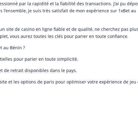
ssionné par la rapidité et la fiabilité des transactions. J’ai pu dép
 l’ensemble, je suis très satisfait de mon expérience sur 1xBet au
 site de casino en ligne fiable et de qualité, ne cherchez pas plu
let, vous aurez toutes les clés pour parier en toute confiance.
t au Bénin ?
ielles pour parier en toute simplicité.
 de retrait disponibles dans le pays.
site et les options de paris pour optimiser votre expérience de jeu