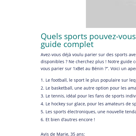
Quels sports pouvez-vous
guide complet
Avez-vous déjà voulu parier sur des sports ave
disponibles ? Ne cherchez plus ! Notre guide c
vous parier sur 1xBet au Bénin ?”. Voici un ap
Le football, le sport le plus populaire sur leq
Le basketball, une autre option pour les am
Le tennis, idéal pour les fans de sports indiv
Le hockey sur glace, pour les amateurs de sp
Les sports électroniques, une nouvelle tenda
Et bien d’autres encore !
Avis de Marie, 35 ans: