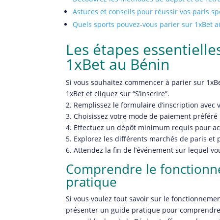
Astuces et conseils pour réussir vos paris sp
Quels sports pouvez-vous parier sur 1xBet a
Les étapes essentiell
1xBet au Bénin
Si vous souhaitez commencer à parier sur 1xBet a
1xBet et cliquez sur “S’inscrire”.
2. Remplissez le formulaire d’inscription avec
3. Choisissez votre mode de paiement préféré
4. Effectuez un dépôt minimum requis pour ac
5. Explorez les différents marchés de paris et 
6. Attendez la fin de l’événement sur lequel vou
Comprendre le fonctionne
pratique
Si vous voulez tout savoir sur le fonctionneme
présenter un guide pratique pour comprendre c