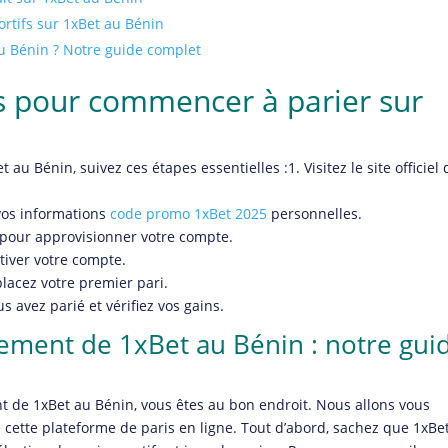
ortifs sur 1xBet au Bénin
u Bénin ? Notre guide complet
es pour commencer à parier sur
u Bénin, suivez ces étapes essentielles :1. Visitez le site officiel 
 vos informations
code promo 1xBet 2025
personnelles.
 pour approvisionner votre compte.
tiver votre compte.
placez votre premier pari.
s avez parié et vérifiez vos gains.
ment de 1xBet au Bénin : notre gui
nt de 1xBet au Bénin, vous êtes au bon endroit. Nous allons vous
ette plateforme de paris en ligne. Tout d’abord, sachez que 1xBet