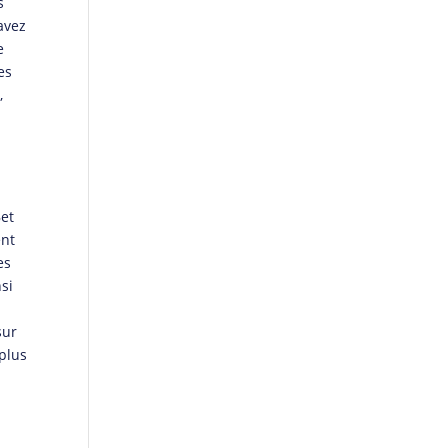
s
avez
e
es
,
Bet
ent
es
si
sur
 plus