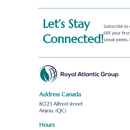
Let’s Stay
Subscribe to 
OFF your firs
Connected!
sneak peeks, t
Address Canada
8023 Alfred street
Anjou, (QC)
Hours