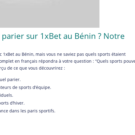
 parier sur 1xBet au Bénin ? Notre
c 1xBet au Bénin, mais vous ne saviez pas quels sports étaient
omplet en français répondra à votre question : “Quels sports pouv
erçu de ce que vous découvrirez :
uel parier.
ateurs de sports d’équipe.
iduels.
orts d’hiver.
nce dans les paris sportifs.