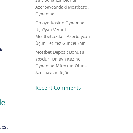
Süit Bonanza Olunur
Azerbaycandaki Mostbet’d?
Oynamaq
Onlayn Kasino Oynamaq
Uçu?yan Verani
Mostbet.azda – Azerbaycan
Üçün Tez-tez Güncell?nir
de
Mostbet Depozit Bonusu
Yoxdur: Onlayn Kazino
Oynamaq Mümkün Olur –
Azerbaycan üçün
Recent Comments
de
 est