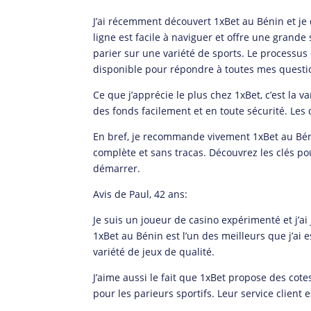
J’ai récemment découvert 1xBet au Bénin et je 
ligne est facile à naviguer et offre une grande 
parier sur une variété de sports. Le processus d
disponible pour répondre à toutes mes questi
Ce que j’apprécie le plus chez 1xBet, c’est la v
des fonds facilement et en toute sécurité. Les 
En bref, je recommande vivement 1xBet au Bén
complète et sans tracas. Découvrez les clés po
démarrer.
Avis de Paul, 42 ans:
Je suis un joueur de casino expérimenté et j’ai
1xBet au Bénin est l’un des meilleurs que j’ai
variété de jeux de qualité.
J’aime aussi le fait que 1xBet propose des cotes
pour les parieurs sportifs. Leur service client e