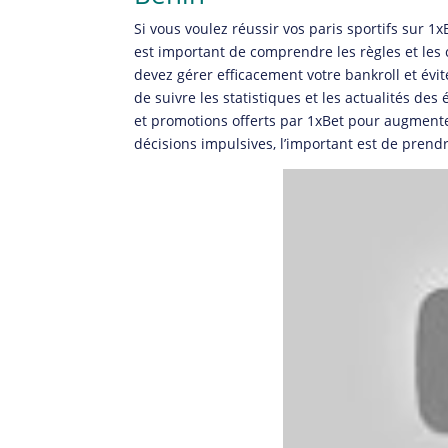
Si vous voulez réussir vos paris sportifs sur 1x
est important de comprendre les règles et les 
devez gérer efficacement votre bankroll et évit
de suivre les statistiques et les actualités de
et promotions offerts par 1xBet pour augmente
décisions impulsives, l’important est de prendr