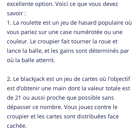
excellente option. Voici ce que vous devez
savoir :
1. La roulette est un jeu de hasard populaire où
vous pariez sur une case numérotée ou une
couleur. Le croupier fait tourner la roue et
lance la balle, et les gains sont déterminés par
où la balle atterrit.
2. Le blackjack est un jeu de cartes où l’objectif
est d’obtenir une main dont la valeur totale est
de 21 ou aussi proche que possible sans
dépasser ce nombre. Vous jouez contre le
croupier et les cartes sont distribuées face
cachée.