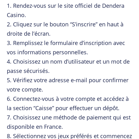
1. Rendez-vous sur le site officiel de Dendera
Casino.
2. Cliquez sur le bouton “S’inscrire” en haut à
droite de l’écran.
3. Remplissez le formulaire d’inscription avec
vos informations personnelles.
4. Choisissez un nom d’utilisateur et un mot de
passe sécurisés.
5. Vérifiez votre adresse e-mail pour confirmer
votre compte.
6. Connectez-vous à votre compte et accédez à
la section “Caisse” pour effectuer un dépôt.
7. Choisissez une méthode de paiement qui est
disponible en France.
8. Sélectionnez vos jeux préférés et commencez