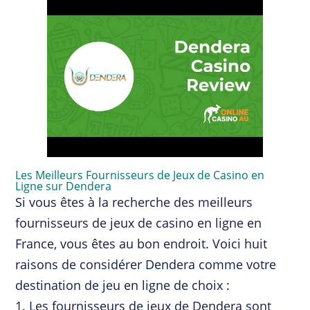
Les Meilleurs Fournisseurs de Jeux de Casino en
Ligne sur Dendera
Si vous êtes à la recherche des meilleurs
fournisseurs de jeux de casino en ligne en
France, vous êtes au bon endroit. Voici huit
raisons de considérer Dendera comme votre
destination de jeu en ligne de choix :
1. Les fournisseurs de jeux de Dendera sont