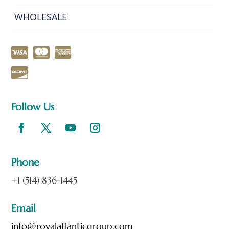
WHOLESALE
Follow Us
Phone
+1 (514) 836-1445
Email
info@royalatlanticgroup.com