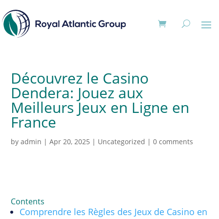
Découvrez le Casino
Dendera: Jouez aux
Meilleurs Jeux en Ligne en
France
by
admin
|
Apr 20, 2025
|
Uncategorized
|
0 comments
Contents
Comprendre les Règles des Jeux de Casino en