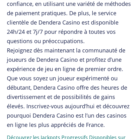
confiance, en utilisant une variété de méthodes
de paiement pratiques. De plus, le service
clientèle de Dendera Casino est disponible
24h/24 et 7j/7 pour répondre à toutes vos
questions ou préoccupations.
Rejoignez dès maintenant la communauté de
joueurs de Dendera Casino et profitez d’une
expérience de jeu en ligne de premier ordre.
Que vous soyez un joueur expérimenté ou
débutant, Dendera Casino offre des heures de
divertissement et de possibilités de gains
élevés. Inscrivez-vous aujourd’hui et découvrez
pourquoi Dendera Casino est l’un des casinos
en ligne les plus appréciés de France.
Découvrez les Jackpots Progressifs Disponibles sur