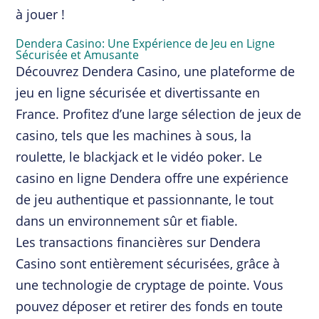
à jouer !
Dendera Casino: Une Expérience de Jeu en Ligne
Sécurisée et Amusante
Découvrez Dendera Casino, une plateforme de
jeu en ligne sécurisée et divertissante en
France. Profitez d’une large sélection de jeux de
casino, tels que les machines à sous, la
roulette, le blackjack et le vidéo poker. Le
casino en ligne Dendera offre une expérience
de jeu authentique et passionnante, le tout
dans un environnement sûr et fiable.
Les transactions financières sur Dendera
Casino sont entièrement sécurisées, grâce à
une technologie de cryptage de pointe. Vous
pouvez déposer et retirer des fonds en toute