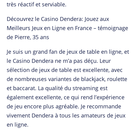
très réactif et serviable.
Découvrez le Casino Dendera: Jouez aux
Meilleurs Jeux en Ligne en France – témoignage
de Pierre, 35 ans
Je suis un grand fan de jeux de table en ligne, et
le Casino Dendera ne m’a pas déçu. Leur
sélection de jeux de table est excellente, avec
de nombreuses variantes de blackjack, roulette
et baccarat. La qualité du streaming est
également excellente, ce qui rend l’expérience
de jeu encore plus agréable. Je recommande
vivement Dendera à tous les amateurs de jeux
en ligne.