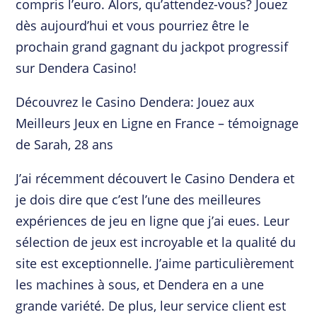
compris l’euro. Alors, qu’attendez-vous? Jouez
dès aujourd’hui et vous pourriez être le
prochain grand gagnant du jackpot progressif
sur Dendera Casino!
Découvrez le Casino Dendera: Jouez aux
Meilleurs Jeux en Ligne en France – témoignage
de Sarah, 28 ans
J’ai récemment découvert le Casino Dendera et
je dois dire que c’est l’une des meilleures
expériences de jeu en ligne que j’ai eues. Leur
sélection de jeux est incroyable et la qualité du
site est exceptionnelle. J’aime particulièrement
les machines à sous, et Dendera en a une
grande variété. De plus, leur service client est