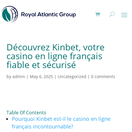
Découvrez Kinbet, votre
casino en ligne français
fiable et sécurisé
by
admin
|
May 6, 2025
|
Uncategorized
|
0 comments
Table Of Contents
Pourquoi Kinbet est-il le casino en ligne
français incontournable?