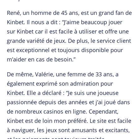
René, un homme de 45 ans, est un grand fan de
Kinbet. Il nous a dit : “J’aime beaucoup jouer
sur Kinbet car il est facile à utiliser et offre une
grande variété de jeux. De plus, le service client
est exceptionnel et toujours disponible pour
m’aider en cas de besoin.”
De même, Valérie, une femme de 33 ans, a
également exprimé son admiration pour
Kinbet. Elle a déclaré : “Je suis une joueuse
passionnée depuis des années et j’ai joué dans
de nombreux casinos en ligne. Cependant,
Kinbet est de loin mon préféré. Le site est facile
à naviguer, les jeux sont amusants et excitants,