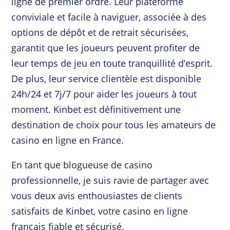
ligne de premier ordre. Leur plateforme
conviviale et facile à naviguer, associée à des
options de dépôt et de retrait sécurisées,
garantit que les joueurs peuvent profiter de
leur temps de jeu en toute tranquillité d’esprit.
De plus, leur service clientèle est disponible
24h/24 et 7j/7 pour aider les joueurs à tout
moment. Kinbet est définitivement une
destination de choix pour tous les amateurs de
casino en ligne en France.
En tant que blogueuse de casino
professionnelle, je suis ravie de partager avec
vous deux avis enthousiastes de clients
satisfaits de Kinbet, votre casino en ligne
français fiable et sécurisé.