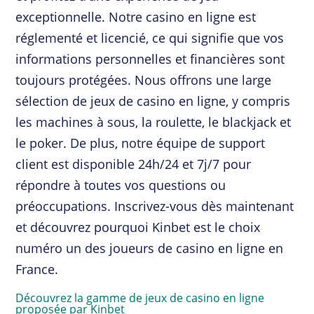
exceptionnelle. Notre casino en ligne est
réglementé et licencié, ce qui signifie que vos
informations personnelles et financières sont
toujours protégées. Nous offrons une large
sélection de jeux de casino en ligne, y compris
les machines à sous, la roulette, le blackjack et
le poker. De plus, notre équipe de support
client est disponible 24h/24 et 7j/7 pour
répondre à toutes vos questions ou
préoccupations. Inscrivez-vous dès maintenant
et découvrez pourquoi Kinbet est le choix
numéro un des joueurs de casino en ligne en
France.
Découvrez la gamme de jeux de casino en ligne
proposée par Kinbet