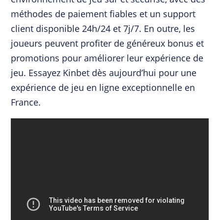
méthodes de paiement fiables et un support
client disponible 24h/24 et 7j/7. En outre, les
joueurs peuvent profiter de généreux bonus et
promotions pour améliorer leur expérience de
jeu. Essayez Kinbet dès aujourd’hui pour une
expérience de jeu en ligne exceptionnelle en
France.