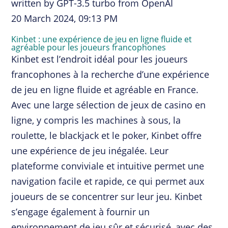
written by GPT-3.5 turbo from OpenAI
20 March 2024, 09:13 PM
Kinbet : une expérience de jeu en ligne fluide et
agréable pour les joueurs francophones
Kinbet est l’endroit idéal pour les joueurs
francophones à la recherche d’une expérience
de jeu en ligne fluide et agréable en France.
Avec une large sélection de jeux de casino en
ligne, y compris les machines à sous, la
roulette, le blackjack et le poker, Kinbet offre
une expérience de jeu inégalée. Leur
plateforme conviviale et intuitive permet une
navigation facile et rapide, ce qui permet aux
joueurs de se concentrer sur leur jeu. Kinbet
s’engage également à fournir un
environnement de jeu sûr et sécurisé, avec des