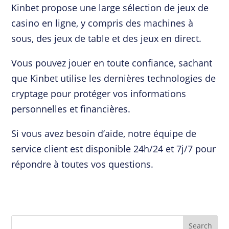
Kinbet propose une large sélection de jeux de
casino en ligne, y compris des machines à
sous, des jeux de table et des jeux en direct.
Vous pouvez jouer en toute confiance, sachant
que Kinbet utilise les dernières technologies de
cryptage pour protéger vos informations
personnelles et financières.
Si vous avez besoin d’aide, notre équipe de
service client est disponible 24h/24 et 7j/7 pour
répondre à toutes vos questions.