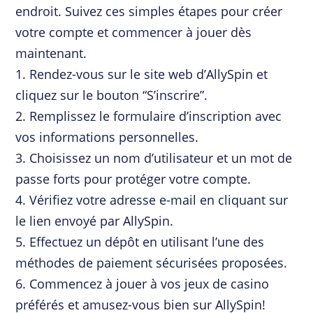
endroit. Suivez ces simples étapes pour créer
votre compte et commencer à jouer dès
maintenant.
1. Rendez-vous sur le site web d’AllySpin et
cliquez sur le bouton “S’inscrire”.
2. Remplissez le formulaire d’inscription avec
vos informations personnelles.
3. Choisissez un nom d’utilisateur et un mot de
passe forts pour protéger votre compte.
4. Vérifiez votre adresse e-mail en cliquant sur
le lien envoyé par AllySpin.
5. Effectuez un dépôt en utilisant l’une des
méthodes de paiement sécurisées proposées.
6. Commencez à jouer à vos jeux de casino
préférés et amusez-vous bien sur AllySpin!