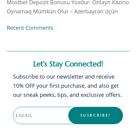
Mostbet Depozit Bonusu Yoxdur: Onlayn Kazino
Oynamaq Mümkün Olur – Azerbaycan üçün
Recent Comments
Let’s Stay Connected!
Subscribe to our newsletter and receive
10% OFF your first purchase, and also get
our sneak peeks, tips, and exclusive offers.
SUSBCRIBE!