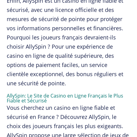
Enfin, AllySpin est un casino en ligne fiable et
sécurisé, avec une licence officielle et des
mesures de sécurité de pointe pour protéger
vos informations personnelles et financières.
Pourquoi les joueurs français devraient-ils
choisir AllySpin ? Pour une expérience de
casino en ligne de qualité supérieure, des
options de paiement faciles, un service
clientèle exceptionnel, des bonus réguliers et
une sécurité de pointe.
AllySpin: Le Site de Casino en Ligne Français le Plus
Fiable et Sécurisé
Vous cherchez un casino en ligne fiable et
sécurisé en France ? Découvrez AllySpin, le
choix des joueurs français les plus exigeants.
AllySpin propose une large sélection de jeux de