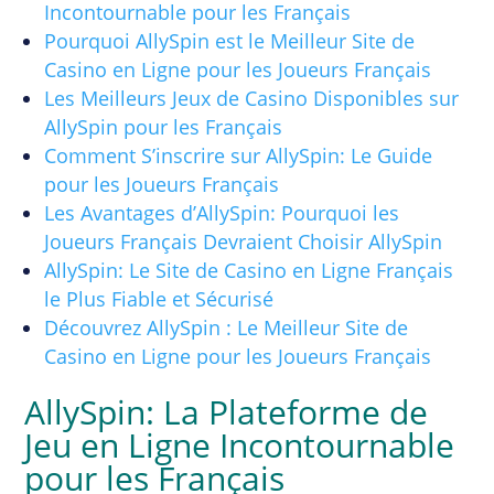
Incontournable pour les Français
Pourquoi AllySpin est le Meilleur Site de
Casino en Ligne pour les Joueurs Français
Les Meilleurs Jeux de Casino Disponibles sur
AllySpin pour les Français
Comment S’inscrire sur AllySpin: Le Guide
pour les Joueurs Français
Les Avantages d’AllySpin: Pourquoi les
Joueurs Français Devraient Choisir AllySpin
AllySpin: Le Site de Casino en Ligne Français
le Plus Fiable et Sécurisé
Découvrez AllySpin : Le Meilleur Site de
Casino en Ligne pour les Joueurs Français
AllySpin: La Plateforme de
Jeu en Ligne Incontournable
pour les Français