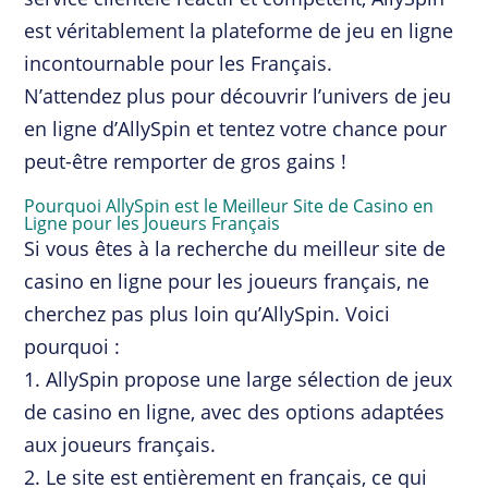
est véritablement la plateforme de jeu en ligne
incontournable pour les Français.
N’attendez plus pour découvrir l’univers de jeu
en ligne d’AllySpin et tentez votre chance pour
peut-être remporter de gros gains !
Pourquoi AllySpin est le Meilleur Site de Casino en
Ligne pour les Joueurs Français
Si vous êtes à la recherche du meilleur site de
casino en ligne pour les joueurs français, ne
cherchez pas plus loin qu’AllySpin. Voici
pourquoi :
1. AllySpin propose une large sélection de jeux
de casino en ligne, avec des options adaptées
aux joueurs français.
2. Le site est entièrement en français, ce qui