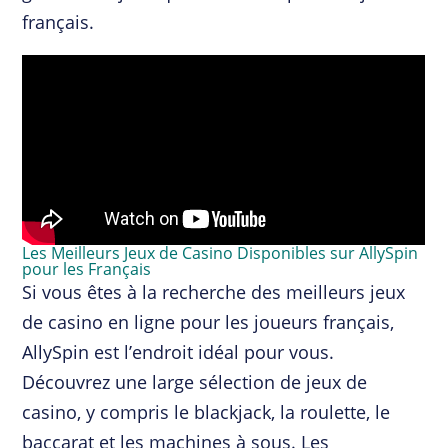
français.
Les Meilleurs Jeux de Casino Disponibles sur AllySpin
pour les Français
Si vous êtes à la recherche des meilleurs jeux
de casino en ligne pour les joueurs français,
AllySpin est l’endroit idéal pour vous.
Découvrez une large sélection de jeux de
casino, y compris le blackjack, la roulette, le
baccarat et les machines à sous. Les