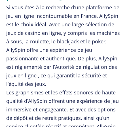
Si vous êtes à la recherche d’une plateforme de
jeu en ligne incontournable en France, AllySpin
est le choix idéal. Avec une large sélection de
jeux de casino en ligne, y compris les machines
à sous, la roulette, le blackjack et le poker,
AllySpin offre une expérience de jeu
passionnante et authentique. De plus, AllySpin
est réglementé par l’Autorité de régulation des
jeux en ligne , ce qui garantit la sécurité et
l’équité des jeux.
Les graphismes et les effets sonores de haute
qualité d’AllySpin offrent une expérience de jeu
immersive et engageante. Et avec des options
de dépôt et de retrait pratiques, ainsi qu’un
service clientèle réactif et compétent, AllySpin