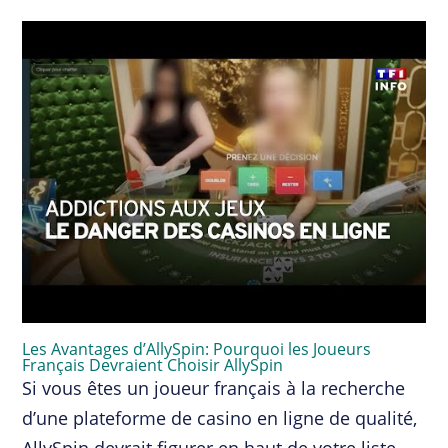
Les Avantages d’AllySpin: Pourquoi les Joueurs
Français Devraient Choisir AllySpin
Si vous êtes un joueur français à la recherche
d’une plateforme de casino en ligne de qualité,