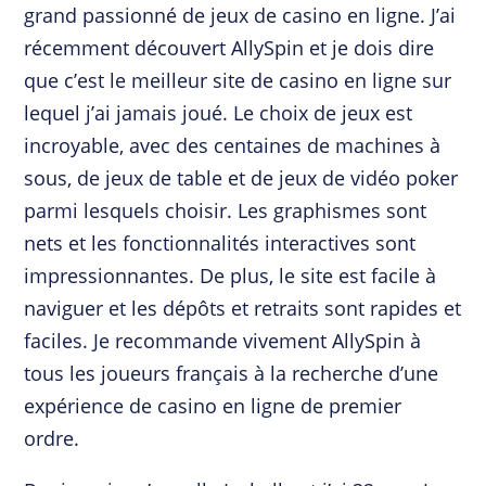
grand passionné de jeux de casino en ligne. J’ai
récemment découvert AllySpin et je dois dire
que c’est le meilleur site de casino en ligne sur
lequel j’ai jamais joué. Le choix de jeux est
incroyable, avec des centaines de machines à
sous, de jeux de table et de jeux de vidéo poker
parmi lesquels choisir. Les graphismes sont
nets et les fonctionnalités interactives sont
impressionnantes. De plus, le site est facile à
naviguer et les dépôts et retraits sont rapides et
faciles. Je recommande vivement AllySpin à
tous les joueurs français à la recherche d’une
expérience de casino en ligne de premier
ordre.