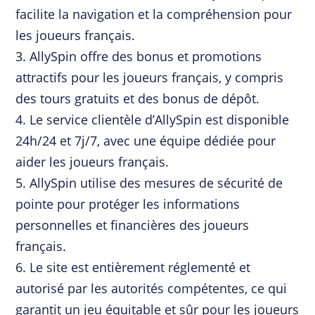
facilite la navigation et la compréhension pour
les joueurs français.
3. AllySpin offre des bonus et promotions
attractifs pour les joueurs français, y compris
des tours gratuits et des bonus de dépôt.
4. Le service clientèle d’AllySpin est disponible
24h/24 et 7j/7, avec une équipe dédiée pour
aider les joueurs français.
5. AllySpin utilise des mesures de sécurité de
pointe pour protéger les informations
personnelles et financières des joueurs
français.
6. Le site est entièrement réglementé et
autorisé par les autorités compétentes, ce qui
garantit un jeu équitable et sûr pour les joueurs