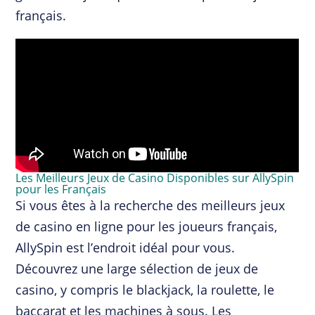
français.
Les Meilleurs Jeux de Casino Disponibles sur AllySpin
pour les Français
Si vous êtes à la recherche des meilleurs jeux
de casino en ligne pour les joueurs français,
AllySpin est l’endroit idéal pour vous.
Découvrez une large sélection de jeux de
casino, y compris le blackjack, la roulette, le
baccarat et les machines à sous. Les