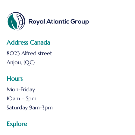
Address Canada
8023 Alfred street
Anjou, (QC)
Hours
Mon-Friday
10am – 5pm
Saturday 9am-3pm
Explore