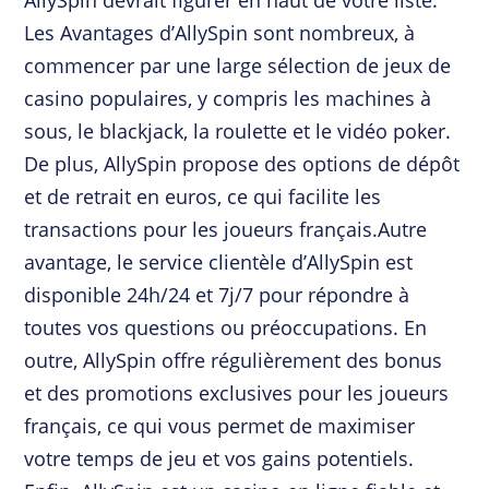
AllySpin devrait figurer en haut de votre liste.
Les Avantages d’AllySpin sont nombreux, à
commencer par une large sélection de jeux de
casino populaires, y compris les machines à
sous, le blackjack, la roulette et le vidéo poker.
De plus, AllySpin propose des options de dépôt
et de retrait en euros, ce qui facilite les
transactions pour les joueurs français.Autre
avantage, le service clientèle d’AllySpin est
disponible 24h/24 et 7j/7 pour répondre à
toutes vos questions ou préoccupations. En
outre, AllySpin offre régulièrement des bonus
et des promotions exclusives pour les joueurs
français, ce qui vous permet de maximiser
votre temps de jeu et vos gains potentiels.