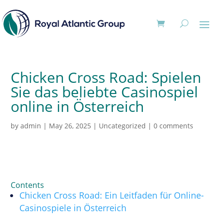
Chicken Cross Road: Spielen
Sie das beliebte Casinospiel
online in Österreich
by
admin
|
May 26, 2025
|
Uncategorized
|
0 comments
Contents
Chicken Cross Road: Ein Leitfaden für Online-
Casinospiele in Österreich