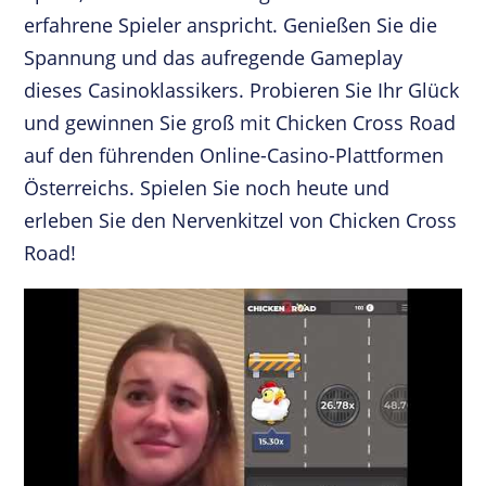
erfahrene Spieler anspricht. Genießen Sie die
Spannung und das aufregende Gameplay
dieses Casinoklassikers. Probieren Sie Ihr Glück
und gewinnen Sie groß mit Chicken Cross Road
auf den führenden Online-Casino-Plattformen
Österreichs. Spielen Sie noch heute und
erleben Sie den Nervenkitzel von Chicken Cross
Road!