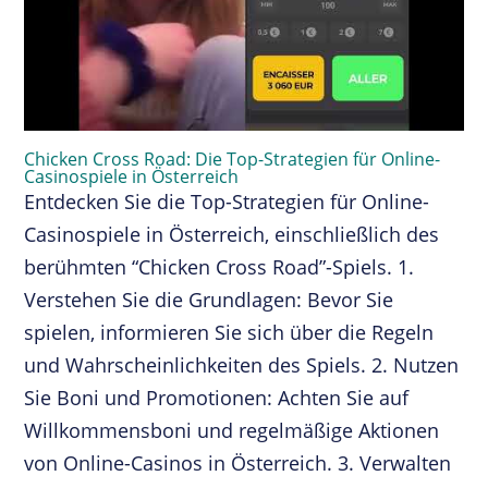
Chicken Cross Road: Die Top-Strategien für Online-
Casinospiele in Österreich
Entdecken Sie die Top-Strategien für Online-
Casinospiele in Österreich, einschließlich des
berühmten “Chicken Cross Road”-Spiels. 1.
Verstehen Sie die Grundlagen: Bevor Sie
spielen, informieren Sie sich über die Regeln
und Wahrscheinlichkeiten des Spiels. 2. Nutzen
Sie Boni und Promotionen: Achten Sie auf
Willkommensboni und regelmäßige Aktionen
von Online-Casinos in Österreich. 3. Verwalten