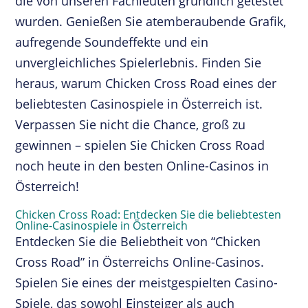
die von unseren Fachleuten gründlich getestet
wurden. Genießen Sie atemberaubende Grafik,
aufregende Soundeffekte und ein
unvergleichliches Spielerlebnis. Finden Sie
heraus, warum Chicken Cross Road eines der
beliebtesten Casinospiele in Österreich ist.
Verpassen Sie nicht die Chance, groß zu
gewinnen – spielen Sie Chicken Cross Road
noch heute in den besten Online-Casinos in
Österreich!
Chicken Cross Road: Entdecken Sie die beliebtesten
Online-Casinospiele in Österreich
Entdecken Sie die Beliebtheit von “Chicken
Cross Road” in Österreichs Online-Casinos.
Spielen Sie eines der meistgespielten Casino-
Spiele, das sowohl Einsteiger als auch