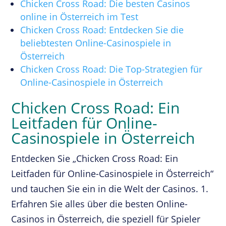
Chicken Cross Road: Die besten Casinos
online in Österreich im Test
Chicken Cross Road: Entdecken Sie die
beliebtesten Online-Casinospiele in
Österreich
Chicken Cross Road: Die Top-Strategien für
Online-Casinospiele in Österreich
Chicken Cross Road: Ein
Leitfaden für Online-
Casinospiele in Österreich
Entdecken Sie „Chicken Cross Road: Ein
Leitfaden für Online-Casinospiele in Österreich“
und tauchen Sie ein in die Welt der Casinos. 1.
Erfahren Sie alles über die besten Online-
Casinos in Österreich, die speziell für Spieler