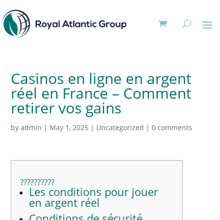
Casinos en ligne en argent
réel en France – Comment
retirer vos gains
by
admin
|
May 1, 2025
|
Uncategorized
|
0 comments
??????????
Les conditions pour jouer
en argent réel
Conditions de sécurité