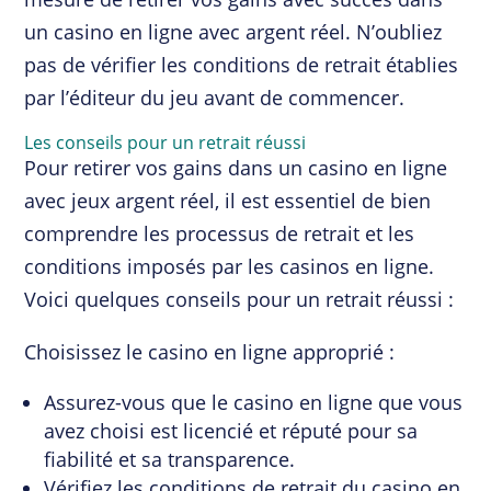
un casino en ligne avec argent réel. N’oubliez
pas de vérifier les conditions de retrait établies
par l’éditeur du jeu avant de commencer.
Les conseils pour un retrait réussi
Pour retirer vos gains dans un casino en ligne
avec jeux argent réel, il est essentiel de bien
comprendre les processus de retrait et les
conditions imposés par les casinos en ligne.
Voici quelques conseils pour un retrait réussi :
Choisissez le casino en ligne approprié :
Assurez-vous que le casino en ligne que vous
avez choisi est licencié et réputé pour sa
fiabilité et sa transparence.
Vérifiez les conditions de retrait du casino en