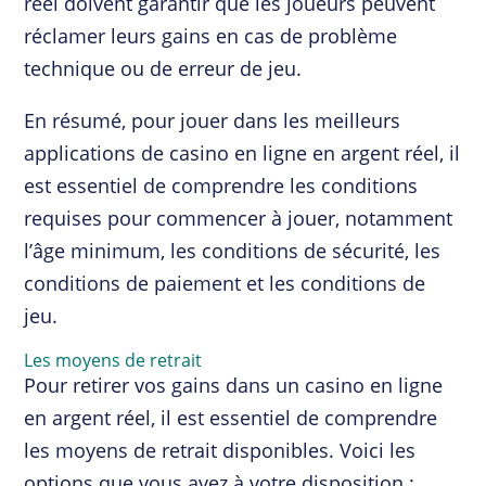
réel doivent garantir que les joueurs peuvent
réclamer leurs gains en cas de problème
technique ou de erreur de jeu.
En résumé, pour jouer dans les meilleurs
applications de casino en ligne en argent réel, il
est essentiel de comprendre les conditions
requises pour commencer à jouer, notamment
l’âge minimum, les conditions de sécurité, les
conditions de paiement et les conditions de
jeu.
Les moyens de retrait
Pour retirer vos gains dans un casino en ligne
en argent réel, il est essentiel de comprendre
les moyens de retrait disponibles. Voici les
options que vous avez à votre disposition :