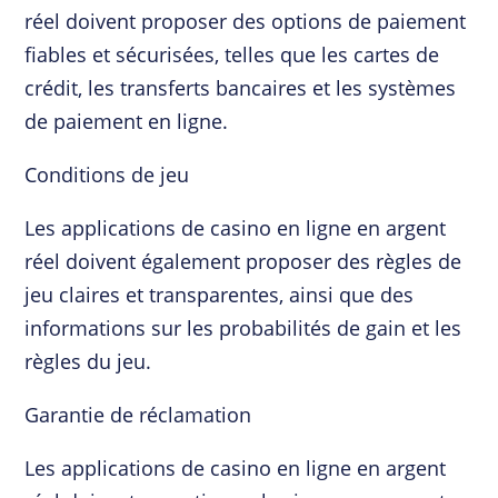
réel doivent proposer des options de paiement
fiables et sécurisées, telles que les cartes de
crédit, les transferts bancaires et les systèmes
de paiement en ligne.
Conditions de jeu
Les applications de casino en ligne en argent
réel doivent également proposer des règles de
jeu claires et transparentes, ainsi que des
informations sur les probabilités de gain et les
règles du jeu.
Garantie de réclamation
Les applications de casino en ligne en argent