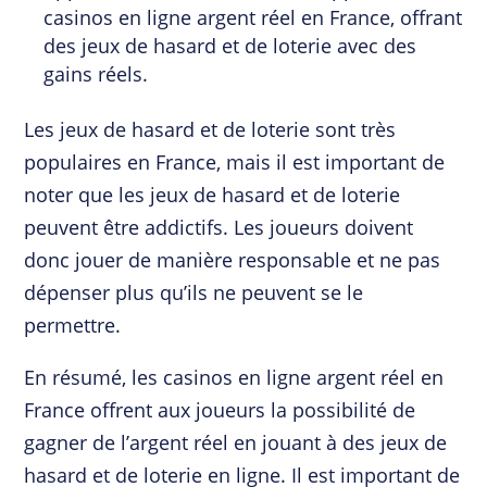
casinos en ligne argent réel en France, offrant
des jeux de hasard et de loterie avec des
gains réels.
Les jeux de hasard et de loterie sont très
populaires en France, mais il est important de
noter que les jeux de hasard et de loterie
peuvent être addictifs. Les joueurs doivent
donc jouer de manière responsable et ne pas
dépenser plus qu’ils ne peuvent se le
permettre.
En résumé, les casinos en ligne argent réel en
France offrent aux joueurs la possibilité de
gagner de l’argent réel en jouant à des jeux de
hasard et de loterie en ligne. Il est important de