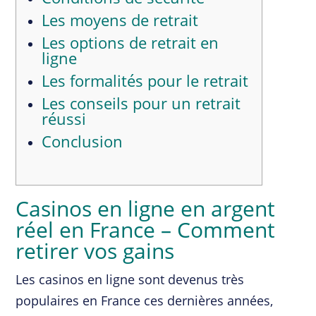
Les moyens de retrait
Les options de retrait en
ligne
Les formalités pour le retrait
Les conseils pour un retrait
réussi
Conclusion
Casinos en ligne en argent
réel en France – Comment
retirer vos gains
Les casinos en ligne sont devenus très
populaires en France ces dernières années,