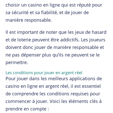
choisir un casino en ligne qui est réputé pour
sa sécurité et sa fiabilité, et de jouer de
manière responsable.
Il est important de noter que les jeux de hasard
et de loterie peuvent être addictifs. Les joueurs
doivent donc jouer de manière responsable et
ne pas dépenser plus qu’ils ne peuvent se le
permettre.
Les conditions pour jouer en argent réel
Pour jouer dans les meilleurs applications de
casino en ligne en argent réel, il est essentiel
de comprendre les conditions requises pour
commencer à jouer. Voici les éléments clés à
prendre en compte :