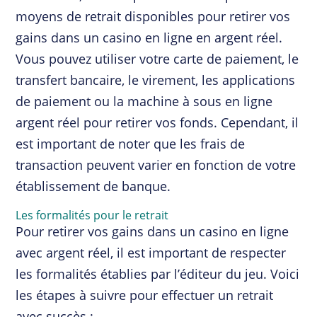
moyens de retrait disponibles pour retirer vos
gains dans un casino en ligne en argent réel.
Vous pouvez utiliser votre carte de paiement, le
transfert bancaire, le virement, les applications
de paiement ou la machine à sous en ligne
argent réel pour retirer vos fonds. Cependant, il
est important de noter que les frais de
transaction peuvent varier en fonction de votre
établissement de banque.
Les formalités pour le retrait
Pour retirer vos gains dans un casino en ligne
avec argent réel, il est important de respecter
les formalités établies par l’éditeur du jeu. Voici
les étapes à suivre pour effectuer un retrait
avec succès :