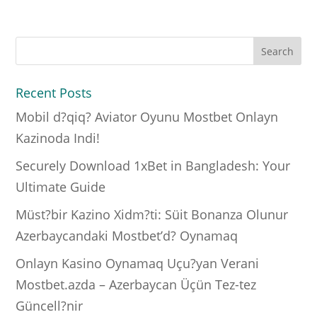
Recent Posts
Mobil d?qiq? Aviator Oyunu Mostbet Onlayn
Kazinoda Indi!
Securely Download 1xBet in Bangladesh: Your
Ultimate Guide
Müst?bir Kazino Xidm?ti: Süit Bonanza Olunur
Azerbaycandaki Mostbet’d? Oynamaq
Onlayn Kasino Oynamaq Uçu?yan Verani
Mostbet.azda – Azerbaycan Üçün Tez-tez
Güncell?nir