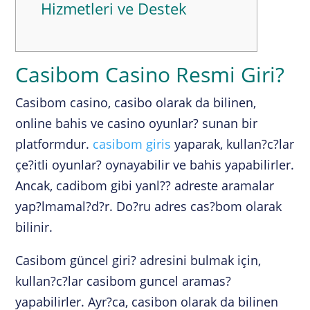
Hizmetleri ve Destek
Casibom Casino Resmi Giri?
Casibom casino, casibo olarak da bilinen,
online bahis ve casino oyunlar? sunan bir
platformdur.
casibom giris
yaparak, kullan?c?lar
çe?itli oyunlar? oynayabilir ve bahis yapabilirler.
Ancak, cadibom gibi yanl?? adreste aramalar
yap?lmamal?d?r. Do?ru adres cas?bom olarak
bilinir.
Casibom güncel giri? adresini bulmak için,
kullan?c?lar casibom guncel aramas?
yapabilirler. Ayr?ca, casibon olarak da bilinen