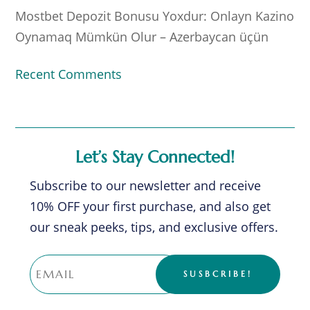
Mostbet Depozit Bonusu Yoxdur: Onlayn Kazino
Oynamaq Mümkün Olur – Azerbaycan üçün
Recent Comments
Let’s Stay Connected!
Subscribe to our newsletter and receive
10% OFF your first purchase, and also get
our sneak peeks, tips, and exclusive offers.
SUSBCRIBE!