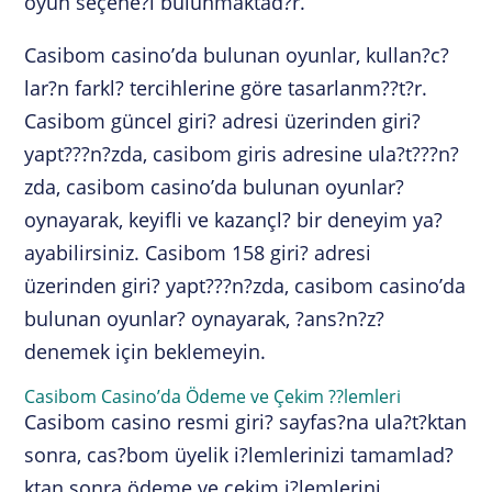
oyun seçene?i bulunmaktad?r.
Casibom casino’da bulunan oyunlar, kullan?c?
lar?n farkl? tercihlerine göre tasarlanm??t?r.
Casibom güncel giri? adresi üzerinden giri?
yapt???n?zda, casibom giris adresine ula?t???n?
zda, casibom casino’da bulunan oyunlar?
oynayarak, keyifli ve kazançl? bir deneyim ya?
ayabilirsiniz. Casibom 158 giri? adresi
üzerinden giri? yapt???n?zda, casibom casino’da
bulunan oyunlar? oynayarak, ?ans?n?z?
denemek için beklemeyin.
Casibom Casino’da Ödeme ve Çekim ??lemleri
Casibom casino resmi giri? sayfas?na ula?t?ktan
sonra, cas?bom üyelik i?lemlerinizi tamamlad?
ktan sonra ödeme ve çekim i?lemlerini