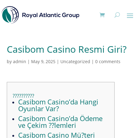
Casibom Casino Resmi Giri?
by
admin
|
May 9, 2025
|
Uncategorized
|
0 comments
??????????
Casibom Casino’da Hangi
Oyunlar Var?
Casibom Casino’da Ödeme
ve Çekim ??lemleri
Casibom Casino Mü?teri