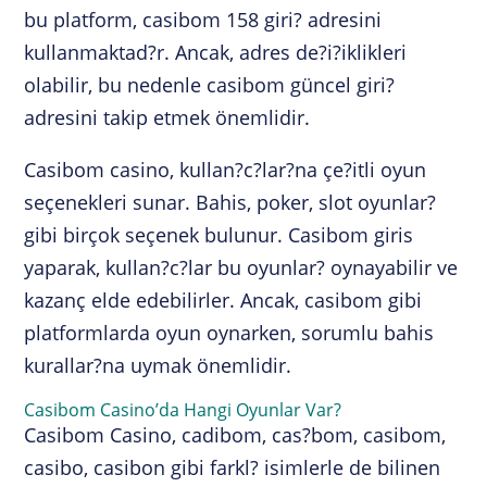
bu platform, casibom 158 giri? adresini
kullanmaktad?r. Ancak, adres de?i?iklikleri
olabilir, bu nedenle casibom güncel giri?
adresini takip etmek önemlidir.
Casibom casino, kullan?c?lar?na çe?itli oyun
seçenekleri sunar. Bahis, poker, slot oyunlar?
gibi birçok seçenek bulunur. Casibom giris
yaparak, kullan?c?lar bu oyunlar? oynayabilir ve
kazanç elde edebilirler. Ancak, casibom gibi
platformlarda oyun oynarken, sorumlu bahis
kurallar?na uymak önemlidir.
Casibom Casino’da Hangi Oyunlar Var?
Casibom Casino, cadibom, cas?bom, casibom,
casibo, casibon gibi farkl? isimlerle de bilinen