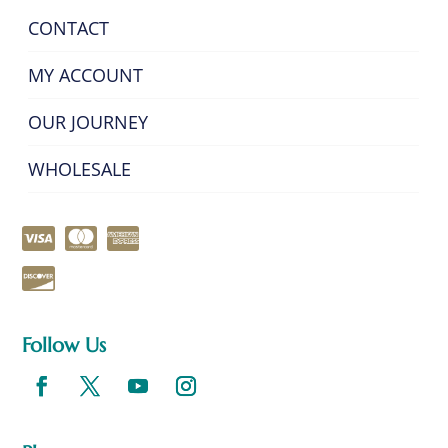
CONTACT
MY ACCOUNT
OUR JOURNEY
WHOLESALE
Follow Us