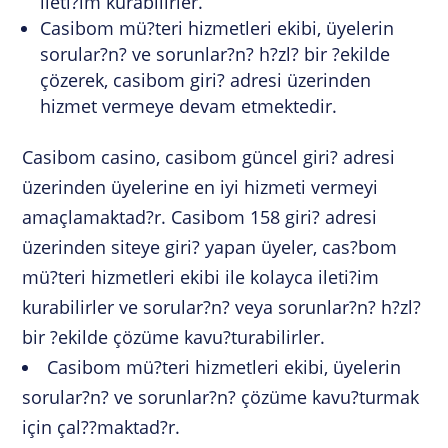
ileti?im kurabilirler.
Casibom mü?teri hizmetleri ekibi, üyelerin
sorular?n? ve sorunlar?n? h?zl? bir ?ekilde
çözerek, casibom giri? adresi üzerinden
hizmet vermeye devam etmektedir.
Casibom casino, casibom güncel giri? adresi
üzerinden üyelerine en iyi hizmeti vermeyi
amaçlamaktad?r. Casibom 158 giri? adresi
üzerinden siteye giri? yapan üyeler, cas?bom
mü?teri hizmetleri ekibi ile kolayca ileti?im
kurabilirler ve sorular?n? veya sorunlar?n? h?zl?
bir ?ekilde çözüme kavu?turabilirler.
Casibom mü?teri hizmetleri ekibi, üyelerin
sorular?n? ve sorunlar?n? çözüme kavu?turmak
için çal??maktad?r.