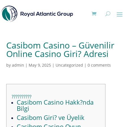
Casibom Casino – Güvenilir
Online Casino Giri? Adresi
by
admin
|
May 9, 2025
|
Uncategorized
|
0 comments
??????????
Casibom Casino Hakk?nda
Bilgi
Casibom Giri? ve Üyelik
Casibom Casino Oyun