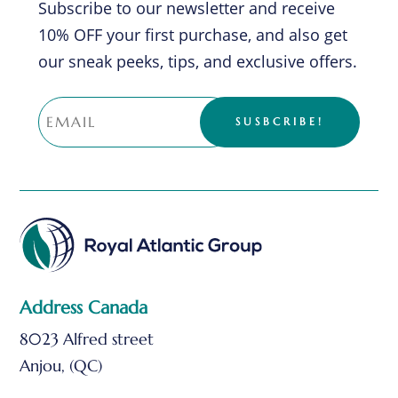
Subscribe to our newsletter and receive
10% OFF your first purchase, and also get
our sneak peeks, tips, and exclusive offers.
SUSBCRIBE!
Address Canada
8023 Alfred street
Anjou, (QC)