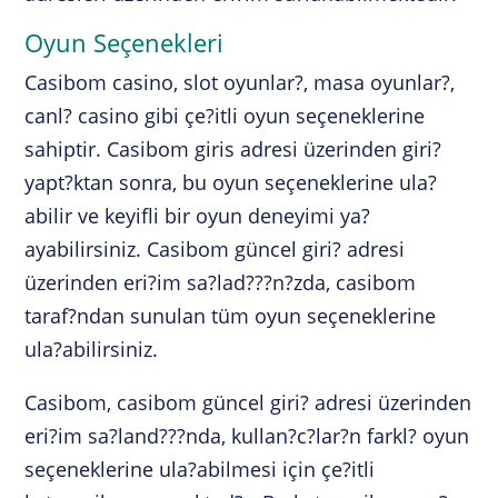
Oyun Seçenekleri
Casibom casino, slot oyunlar?, masa oyunlar?,
canl? casino gibi çe?itli oyun seçeneklerine
sahiptir. Casibom giris adresi üzerinden giri?
yapt?ktan sonra, bu oyun seçeneklerine ula?
abilir ve keyifli bir oyun deneyimi ya?
ayabilirsiniz. Casibom güncel giri? adresi
üzerinden eri?im sa?lad???n?zda, casibom
taraf?ndan sunulan tüm oyun seçeneklerine
ula?abilirsiniz.
Casibom, casibom güncel giri? adresi üzerinden
eri?im sa?land???nda, kullan?c?lar?n farkl? oyun
seçeneklerine ula?abilmesi için çe?itli