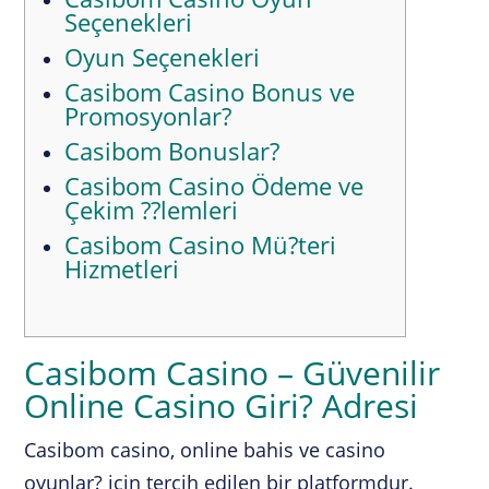
Seçenekleri
Oyun Seçenekleri
Casibom Casino Bonus ve
Promosyonlar?
Casibom Bonuslar?
Casibom Casino Ödeme ve
Çekim ??lemleri
Casibom Casino Mü?teri
Hizmetleri
Casibom Casino – Güvenilir
Online Casino Giri? Adresi
Casibom casino, online bahis ve casino
oyunlar? için tercih edilen bir platformdur.