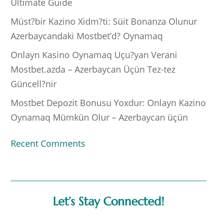
Ultimate Guide
Müst?bir Kazino Xidm?ti: Süit Bonanza Olunur
Azerbaycandaki Mostbet’d? Oynamaq
Onlayn Kasino Oynamaq Uçu?yan Verani
Mostbet.azda – Azerbaycan Üçün Tez-tez
Güncell?nir
Mostbet Depozit Bonusu Yoxdur: Onlayn Kazino
Oynamaq Mümkün Olur – Azerbaycan üçün
Recent Comments
Let’s Stay Connected!