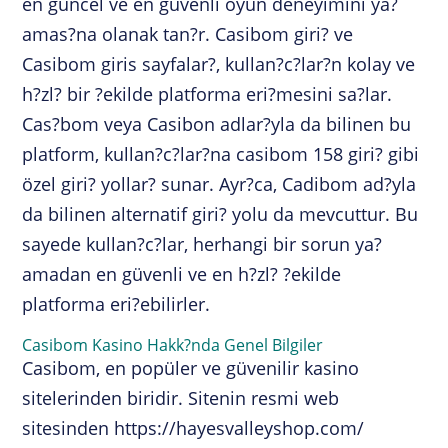
en güncel ve en güvenli oyun deneyimini ya?
amas?na olanak tan?r. Casibom giri? ve
Casibom giris sayfalar?, kullan?c?lar?n kolay ve
h?zl? bir ?ekilde platforma eri?mesini sa?lar.
Cas?bom veya Casibon adlar?yla da bilinen bu
platform, kullan?c?lar?na casibom 158 giri? gibi
özel giri? yollar? sunar. Ayr?ca, Cadibom ad?yla
da bilinen alternatif giri? yolu da mevcuttur. Bu
sayede kullan?c?lar, herhangi bir sorun ya?
amadan en güvenli ve en h?zl? ?ekilde
platforma eri?ebilirler.
Casibom Kasino Hakk?nda Genel Bilgiler
Casibom, en popüler ve güvenilir kasino
sitelerinden biridir. Sitenin resmi web
sitesinden https://hayesvalleyshop.com/