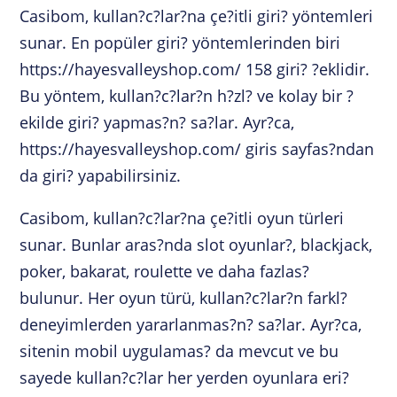
Casibom, kullan?c?lar?na çe?itli giri? yöntemleri
sunar. En popüler giri? yöntemlerinden biri
https://hayesvalleyshop.com/ 158 giri? ?eklidir.
Bu yöntem, kullan?c?lar?n h?zl? ve kolay bir ?
ekilde giri? yapmas?n? sa?lar. Ayr?ca,
https://hayesvalleyshop.com/ giris sayfas?ndan
da giri? yapabilirsiniz.
Casibom, kullan?c?lar?na çe?itli oyun türleri
sunar. Bunlar aras?nda slot oyunlar?, blackjack,
poker, bakarat, roulette ve daha fazlas?
bulunur. Her oyun türü, kullan?c?lar?n farkl?
deneyimlerden yararlanmas?n? sa?lar. Ayr?ca,
sitenin mobil uygulamas? da mevcut ve bu
sayede kullan?c?lar her yerden oyunlara eri?