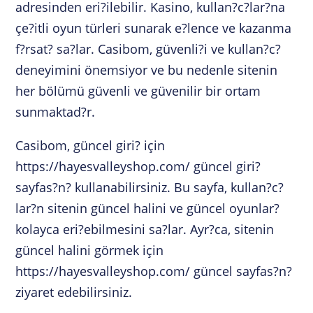
adresinden eri?ilebilir. Kasino, kullan?c?lar?na
çe?itli oyun türleri sunarak e?lence ve kazanma
f?rsat? sa?lar. Casibom, güvenli?i ve kullan?c?
deneyimini önemsiyor ve bu nedenle sitenin
her bölümü güvenli ve güvenilir bir ortam
sunmaktad?r.
Casibom, güncel giri? için
https://hayesvalleyshop.com/ güncel giri?
sayfas?n? kullanabilirsiniz. Bu sayfa, kullan?c?
lar?n sitenin güncel halini ve güncel oyunlar?
kolayca eri?ebilmesini sa?lar. Ayr?ca, sitenin
güncel halini görmek için
https://hayesvalleyshop.com/ güncel sayfas?n?
ziyaret edebilirsiniz.