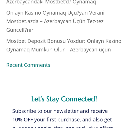
Azerbaycandaki Mostbet’d? Oynamaq
Onlayn Kasino Oynamaq Uçu?yan Verani
Mostbet.azda – Azerbaycan Üçün Tez-tez
Güncell?nir
Mostbet Depozit Bonusu Yoxdur: Onlayn Kazino
Oynamaq Mümkün Olur – Azerbaycan üçün
Recent Comments
Let’s Stay Connected!
Subscribe to our newsletter and receive
10% OFF your first purchase, and also get