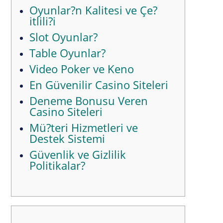
Oyunlar?n
Kalitesi ve Çe?
itlili?i
Slot
Oyunlar?
Table
Oyunlar?
Video
Poker ve Keno
En
Güvenilir Casino Siteleri
Deneme
Bonusu Veren
Casino Siteleri
Mü?teri
Hizmetleri ve
Destek Sistemi
Güvenlik
ve Gizlilik
Politikalar?