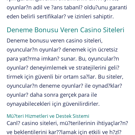
oyunlar?n adil ve ?ans tabanl? oldu?unu garanti
eden belirli sertifikalar? ve izinleri sahiptir.
Deneme Bonusu Veren Casino Siteleri
Deneme bonusu veren casino siteleri,
oyuncular?n oyunlar? denemek için ücretsiz
para yat?rma imkan? sunar. Bu, oyuncular?n
oyunlar? deneyimlemek ve stratejilerini geli?
tirmek için güvenli bir ortam sa?lar. Bu siteler,
oyuncular?n deneme oyunlar? ile oynad?klar?
oyunlar? daha sonra gerçek para ile
oynayabilecekleri için güvenilirdirler.
Mü?teri Hizmetleri ve Destek Sistemi
Canl? casino siteleri, mü?terilerinin ihtiyaçlar?n?
ve beklentilerini kar??lamak için etkili ve h?zl?