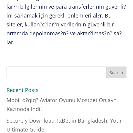
lar?n bilgilerinin ve para transferlerinin güvenli?
ini sa?lamak için gerekli önlemleri al?r. Bu
siteler, kullan?c?lar?n verilerinin güvenli bir
ortamda depolanmas?n? ve aktar?lmas?n? sa?
lar.
Recent Posts
Mobil d?qiq? Aviator Oyunu Mostbet Onlayn
Kazinoda Indi!
Securely Download 1xBet in Bangladesh: Your
Ultimate Guide