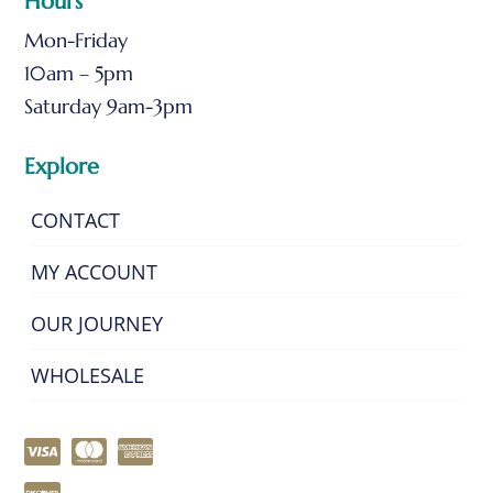
Hours
Mon-Friday
10am – 5pm
Saturday 9am-3pm
Explore
CONTACT
MY ACCOUNT
OUR JOURNEY
WHOLESALE