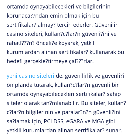
ortamda oynayabilecekleri ve bilgilerinin
korunaca??ndan emin olmak için bu
sertifikalar? almay? tercih ederler. Güvenilir
casino siteleri, kullan?c?lar?n güvenli?ini ve
rahatl???n? önceli?e koyarak, yetkili
kurumlardan alinan sertifikalar? kullanarak bu
hedefi gerçekle?tirmeye çal???rlar.
yeni casino siteleri
de, güvenilirlik ve güvenli?i
ön planda tutarak, kullan?c?lar?n güvenli bir
ortamda oynayabilecekleri sertifikalar? sahip
siteler olarak tan?mlanabilir. Bu siteler, kullan?
c?lar?n bilgilerinin ve paralar?n?n güvenli?ini
sa?lamak için, PCI DSS, eGARA ve MGA gibi
yetkili kurumlardan alinan sertifikalar? sunar.