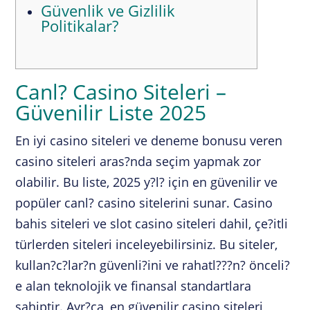
Güvenlik ve Gizlilik
Politikalar?
Canl? Casino Siteleri –
Güvenilir Liste 2025
En iyi casino siteleri ve deneme bonusu veren
casino siteleri aras?nda seçim yapmak zor
olabilir. Bu liste, 2025 y?l? için en güvenilir ve
popüler canl? casino sitelerini sunar. Casino
bahis siteleri ve slot casino siteleri dahil, çe?itli
türlerden siteleri inceleyebilirsiniz. Bu siteler,
kullan?c?lar?n güvenli?ini ve rahatl???n? önceli?
e alan teknolojik ve finansal standartlara
sahiptir. Ayr?ca, en güvenilir casino siteleri