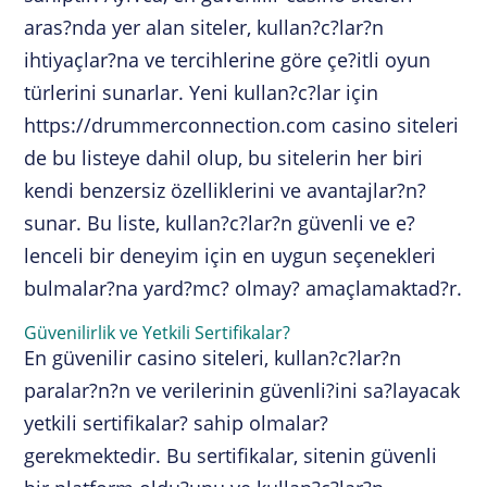
aras?nda yer alan siteler, kullan?c?lar?n
ihtiyaçlar?na ve tercihlerine göre çe?itli oyun
türlerini sunarlar. Yeni kullan?c?lar için
https://drummerconnection.com casino siteleri
de bu listeye dahil olup, bu sitelerin her biri
kendi benzersiz özelliklerini ve avantajlar?n?
sunar. Bu liste, kullan?c?lar?n güvenli ve e?
lenceli bir deneyim için en uygun seçenekleri
bulmalar?na yard?mc? olmay? amaçlamaktad?r.
Güvenilirlik ve Yetkili Sertifikalar?
En güvenilir casino siteleri, kullan?c?lar?n
paralar?n?n ve verilerinin güvenli?ini sa?layacak
yetkili sertifikalar? sahip olmalar?
gerekmektedir. Bu sertifikalar, sitenin güvenli