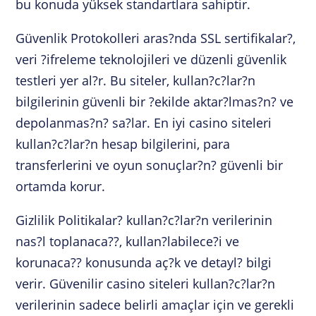
bu konuda yüksek standartlara sahiptir.
Güvenlik Protokolleri aras?nda SSL sertifikalar?,
veri ?ifreleme teknolojileri ve düzenli güvenlik
testleri yer al?r. Bu siteler, kullan?c?lar?n
bilgilerinin güvenli bir ?ekilde aktar?lmas?n? ve
depolanmas?n? sa?lar. En iyi casino siteleri
kullan?c?lar?n hesap bilgilerini, para
transferlerini ve oyun sonuçlar?n? güvenli bir
ortamda korur.
Gizlilik Politikalar? kullan?c?lar?n verilerinin
nas?l toplanaca??, kullan?labilece?i ve
korunaca?? konusunda aç?k ve detayl? bilgi
verir. Güvenilir casino siteleri kullan?c?lar?n
verilerinin sadece belirli amaçlar için ve gerekli