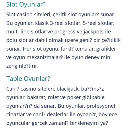
Slot Oyunlar?
Slot casino siteleri, çe?itli slot oyunlar? sunar.
Bu oyunlar, klasik 3-reel slotlar, 5-reel slotlar,
multi-line slotlar ve progressive jackpots ile
dolu slotlar dahil olmak üzere geni? bir çe?itlilik
sunar. Her slot oyunu, farkl? temalar, grafikler
ve oyun mekanizmalar? ile oyun deneyimini
zenginle?tirir.
Table Oyunlar?
Canl? casino siteleri, blackjack, ba??ms?z
oyunlar, bakarat, rolet ve poker gibi table
oyunlar?n? da sunar. Bu oyunlar, profesyonel
cihazlar ve canl? dealerlar ile oynan?r, böylece
oyuncular gerçek zamanl? bir deneyim ya?