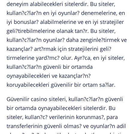
deneyim alabilecekleri sitelerdir. Bu siteler,
kullan?c?lar?n en iyi oyunlar? denemelerine, en
iyi bonuslar? alabilmelerine ve en iyi stratejiler
geli?tirebilmelerine olanak tan?r. Bu siteler,
kullan?c?lar?n oyunlar? daha zenginle?tirmek ve
kazançlar? art?rmak için stratejilerini geli?
tirmelerine yard?mc? olur. Ayr?ca, en iyi siteler,
kullan?c?lar?n güvenli bir ortamda
oynayabilecekleri ve kazançlar?n?
koruyabilecekleri güvenilir bir ortam sa?lar.
Güvenilir casino siteleri, kullan?c?lar?n güvenli
bir ortamda oynayabilecekleri sitelerdir. Bu
siteler, kullan?c? verilerinin korunmas?, para
transferlerinin güvenli olmas? ve oyunlar?n adil