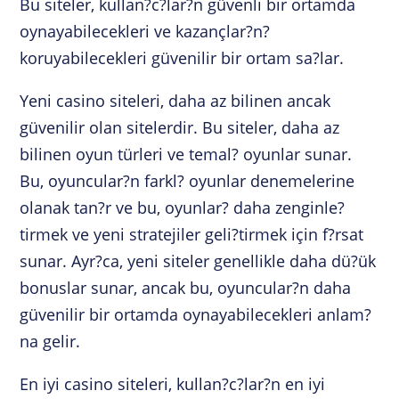
Bu siteler, kullan?c?lar?n güvenli bir ortamda
oynayabilecekleri ve kazançlar?n?
koruyabilecekleri güvenilir bir ortam sa?lar.
Yeni casino siteleri, daha az bilinen ancak
güvenilir olan sitelerdir. Bu siteler, daha az
bilinen oyun türleri ve temal? oyunlar sunar.
Bu, oyuncular?n farkl? oyunlar denemelerine
olanak tan?r ve bu, oyunlar? daha zenginle?
tirmek ve yeni stratejiler geli?tirmek için f?rsat
sunar. Ayr?ca, yeni siteler genellikle daha dü?ük
bonuslar sunar, ancak bu, oyuncular?n daha
güvenilir bir ortamda oynayabilecekleri anlam?
na gelir.
En iyi casino siteleri, kullan?c?lar?n en iyi