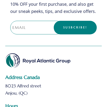
10% OFF your first purchase, and also get
our sneak peeks, tips, and exclusive offers.
SUSBCRIBE!
Address Canada
8023 Alfred street
Anjou, (QC)
Hours