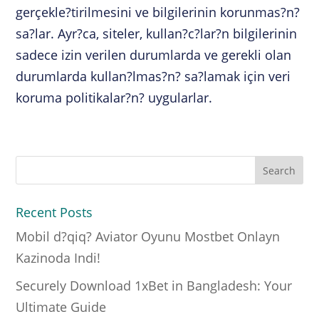
gerçekle?tirilmesini ve bilgilerinin korunmas?n?
sa?lar. Ayr?ca, siteler, kullan?c?lar?n bilgilerinin
sadece izin verilen durumlarda ve gerekli olan
durumlarda kullan?lmas?n? sa?lamak için veri
koruma politikalar?n? uygularlar.
Recent Posts
Mobil d?qiq? Aviator Oyunu Mostbet Onlayn
Kazinoda Indi!
Securely Download 1xBet in Bangladesh: Your
Ultimate Guide