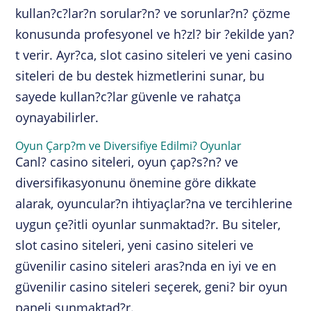
kullan?c?lar?n sorular?n? ve sorunlar?n? çözme
konusunda profesyonel ve h?zl? bir ?ekilde yan?
t verir. Ayr?ca, slot casino siteleri ve yeni casino
siteleri de bu destek hizmetlerini sunar, bu
sayede kullan?c?lar güvenle ve rahatça
oynayabilirler.
Oyun Çarp?m ve Diversifiye Edilmi? Oyunlar
Canl? casino siteleri, oyun çap?s?n? ve
diversifikasyonunu önemine göre dikkate
alarak, oyuncular?n ihtiyaçlar?na ve tercihlerine
uygun çe?itli oyunlar sunmaktad?r. Bu siteler,
slot casino siteleri, yeni casino siteleri ve
güvenilir casino siteleri aras?nda en iyi ve en
güvenilir casino siteleri seçerek, geni? bir oyun
paneli sunmaktad?r.