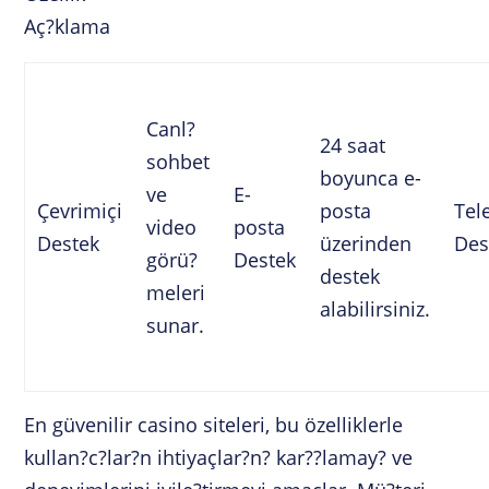
Aç?klama
Canl?
24 saat
sohbet
boyunca e-
ve
E-
Çevrimiçi
posta
Tel
video
posta
Destek
üzerinden
Des
görü?
Destek
destek
meleri
alabilirsiniz.
sunar.
En güvenilir casino siteleri, bu özelliklerle
kullan?c?lar?n ihtiyaçlar?n? kar??lamay? ve