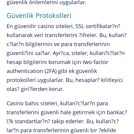
güvenlik önlemlerini uygularlar.
Güvenlik Protokolleri
En güvenilir casino siteleri, SSL sertifikalar?n?
kullanarak veri transferlerini ?ifreler. Bu, kullan?
c?lar?n bilgilerinin ve para transferlerinin
güvenli?ini sa?lar. Ayr?ca, siteler, kullan?c?lar?n
hesap bilgilerini korumak için two-factor
authentication (2FA) gibi ek güvenlik
protokolleri uygularlar. Bu, hesaplar? kilitleyici
olas? giri?lerden korur.
Casino bahis siteleri, kullan?c?lar?n para
transferlerini güvenli hale getirmek için bankac?
l?k standartlar?n? takip ederler. Bu, kullan?c?
lar?n para transferlerinin güvenli bir ?ekilde