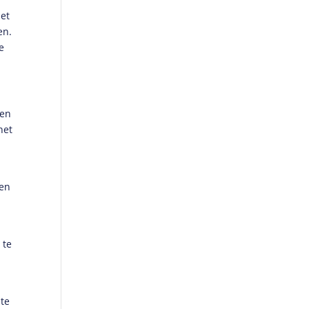
Het
en.
e
een
het
den
 te
 te