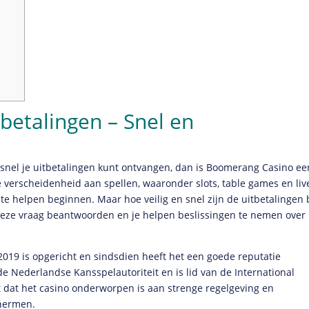
etalingen – Snel en
en snel je uitbetalingen kunt ontvangen, dan is Boomerang Casino ee
e verscheidenheid aan spellen, waaronder slots, table games en liv
e helpen beginnen. Maar hoe veilig en snel zijn de uitbetalingen b
eze vraag beantwoorden en je helpen beslissingen te nemen over
2019 is opgericht en sindsdien heeft het een goede reputatie
e Nederlandse Kansspelautoriteit en is lid van de International
t dat het casino onderworpen is aan strenge regelgeving en
chermen.