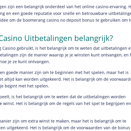
en zijn een belangrijk onderdeel van het online casino-ervaring. 
ling en een goede reputatie voor snelle en betrouwbare uitbetaling
ed idee om de boomerang casino no deposit bonus te gebruiken om t
sino Uitbetalingen belangrijk?
Casino gebruikt, is het belangrijk om te weten dat uitbetalingen 
betalingen zijn de manier waarop je je winsten kunt ontvangen, en 
hoe je ze kunt ontvangen.
n goede manier zijn om te beginnen met het spelen, maar het is
t altijd kan worden uitgekeerd. Het is belangrijk om de voorwaar
je begint met het spelen.
eelt, is het belangrijk om te weten dat de uitbetalingen worden
winst. Het is belangrijk om de regels van het spel te begrijpen en
ier zijn om extra winst te maken, maar het is belangrijk om te
den uitgekeerd. Het is belangrijk om de voorwaarden van de bonus