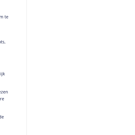
om te
ts,
ijk
iezen
are
de