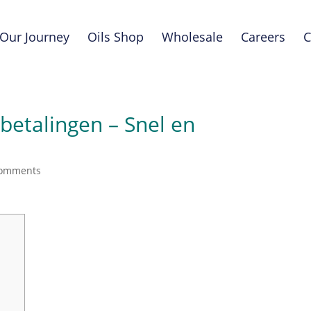
Our Journey
Oils Shop
Wholesale
Careers
C
etalingen – Snel en
comments