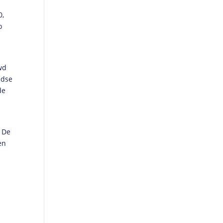
0,
o
wd
ndse
de
. De
en