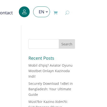
EN
ontact
Recent Posts
Mobil d?qiq? Aviator Oyunu
Mostbet Onlayn Kazinoda
Indi!
Securely Download 1xBet in
Bangladesh: Your Ultimate
Guide
Müst?bir Kazino Xidm?ti: