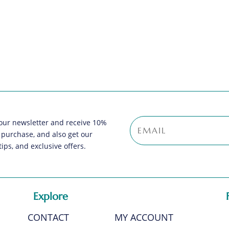
our newsletter and receive 10%
t purchase, and also get our
ips, and exclusive offers.
Explore
CONTACT
MY ACCOUNT