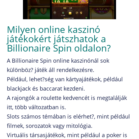
Milyen online kaszinó
játékokért játszhatok a
Billionaire Spin oldalon?
A Billionaire Spin online kaszinónál sok
különböz? játék áll rendelkezésre.
Például, lehet?ség van kártyajátékok, például
blackjack és baccarat kezdeni.
A rajongók a roulette kedvencét is megtalálják
itt, több változatban is.
Slots számos témában is elérhet?, mint például
filmek, sorozatok vagy mitológia.
Virtuális társasjátékok, mint például a poker is