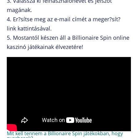
3. Válassza ki felhasználónévet és jelszót
magának.
4. Er?sítse meg az e-mail címét a meger?sít?
link kattintásával.
5. Mostantól készen áll a Billionaire Spin online
kaszinó játékainak élvezetére!
Mit kell tennem a Billionaire Spin játékokban, hogy