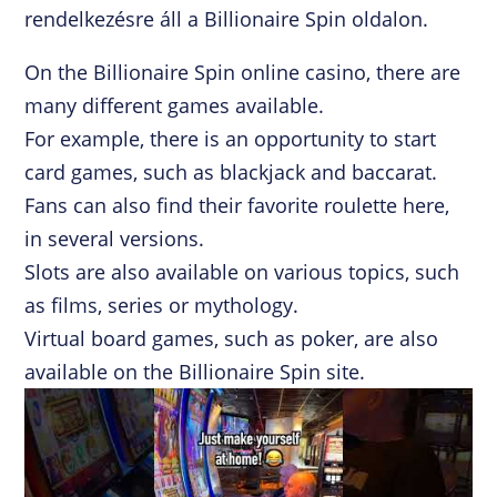
rendelkezésre áll a Billionaire Spin oldalon.
On the Billionaire Spin online casino, there are
many different games available.
For example, there is an opportunity to start
card games, such as blackjack and baccarat.
Fans can also find their favorite roulette here,
in several versions.
Slots are also available on various topics, such
as films, series or mythology.
Virtual board games, such as poker, are also
available on the Billionaire Spin site.