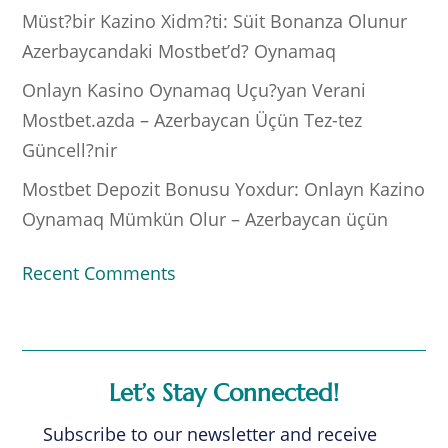
Müst?bir Kazino Xidm?ti: Süit Bonanza Olunur
Azerbaycandaki Mostbet’d? Oynamaq
Onlayn Kasino Oynamaq Uçu?yan Verani
Mostbet.azda – Azerbaycan Üçün Tez-tez
Güncell?nir
Mostbet Depozit Bonusu Yoxdur: Onlayn Kazino
Oynamaq Mümkün Olur – Azerbaycan üçün
Recent Comments
Let’s Stay Connected!
Subscribe to our newsletter and receive