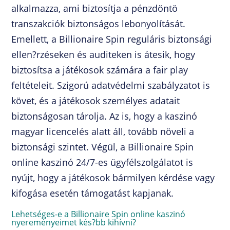
alkalmazza, ami biztosítja a pénzdöntö
transzakciók biztonságos lebonyolítását.
Emellett, a Billionaire Spin reguláris biztonsági
ellen?rzéseken és auditeken is átesik, hogy
biztosítsa a játékosok számára a fair play
feltételeit. Szigorú adatvédelmi szabályzatot is
követ, és a játékosok személyes adatait
biztonságosan tárolja. Az is, hogy a kaszinó
magyar licencelés alatt áll, tovább növeli a
biztonsági szintet. Végül, a Billionaire Spin
online kaszinó 24/7-es ügyfélszolgálatot is
nyújt, hogy a játékosok bármilyen kérdése vagy
kifogása esetén támogatást kapjanak.
Lehetséges-e a Billionaire Spin online kaszinó
nyereményeimet kés?bb kihívni?