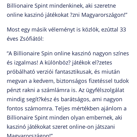
Billionaire Spint mindenkinek, aki szeretne
online kaszinó játékokat ?zni Magyarországon!”
Most egy másik véleményt is közlök, ezúttal 33
éves Zsófiától:
“A Billionaire Spin online kaszinó nagyon színes
és izgalmas! A különböz? játékok el?zetes
próbálható verziói fantasztikusak, és miután
megvan a kedvem, biztonságos fizetéssel tudok
pénzt rakni a számlámra is. Az ügyfélszolgálat
mindig segít?kész és barátságos, ami nagyon
fontos számomra. Teljes mértékben ajánlom a
Billionaire Spint minden olyan embernek, aki
kaszinó játékokat szeret online-on játszani
Magyarországon!”