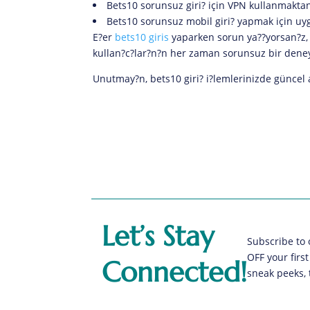
Bets10 sorunsuz giri? için VPN kullanmakta
Bets10 sorunsuz mobil giri? yapmak için uyg
E?er
bets10 giris
yaparken sorun ya??yorsan?z, m
kullan?c?lar?n?n her zaman sorunsuz bir dene
Unutmay?n, bets10 giri? i?lemlerinizde güncel a
Let’s Stay
Subscribe to 
OFF your firs
Connected!
sneak peeks, t