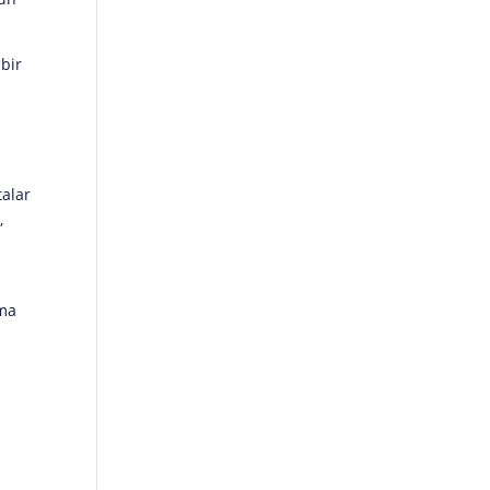
 bir
talar
,
ama