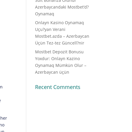
Süit Bonanza Olunur
Azerbaycandaki Mostbet’d?
Oynamaq
Onlayn Kasino Oynamaq
Uçu?yan Verani
Mostbet.azda – Azerbaycan
Üçün Tez-tez Güncell?nir
Mostbet Depozit Bonusu
Yoxdur: Onlayn Kazino
Oynamaq Mümkün Olur –
Azerbaycan üçün
Recent Comments
in
e
 her
ino
mun