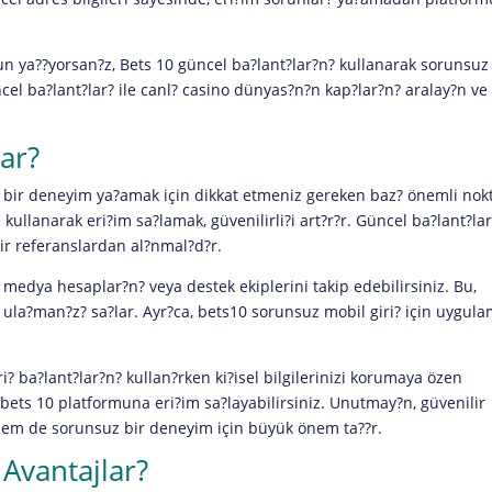
run ya??yorsan?z, Bets 10 güncel ba?lant?lar?n? kullanarak sorunsuz
üncel ba?lant?lar? ile canl? casino dünyas?n?n kap?lar?n? aralay?n ve
lar?
z bir deneyim ya?amak için dikkat etmeniz gereken baz? önemli nok
ullanarak eri?im sa?lamak, güvenilirli?i art?r?r. Güncel ba?lant?lar
ir referanslardan al?nmal?d?r.
l medya hesaplar?n? veya destek ekiplerini takip edebilirsiniz. Bu,
a ula?man?z? sa?lar. Ayr?ca, bets10 sorunsuz mobil giri? için uygul
i? ba?lant?lar?n? kullan?rken ki?isel bilgilerinizi korumaya özen
 bets 10 platformuna eri?im sa?layabilirsiniz. Unutmay?n, güvenilir
hem de sorunsuz bir deneyim için büyük önem ta??r.
Avantajlar?