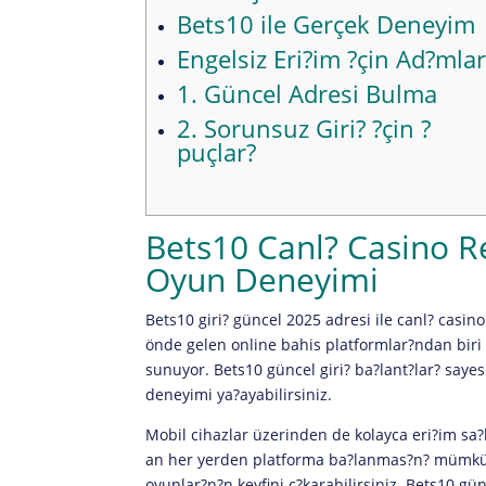
Bets10 ile Gerçek Deneyim
Engelsiz Eri?im ?çin Ad?mla
1. Güncel Adresi Bulma
2. Sorunsuz Giri? ?çin ?
puçlar?
Bets10 Canl? Casino Re
Oyun Deneyimi
Bets10 giri? güncel 2025 adresi ile canl? casin
önde gelen online bahis platformlar?ndan biri o
sunuyor. Bets10 güncel giri? ba?lant?lar? sayes
deneyimi ya?ayabilirsiniz.
Mobil cihazlar üzerinden de kolayca eri?im sa?l
an her yerden platforma ba?lanmas?n? mümkün k?
oyunlar?n?n keyfini ç?karabilirsiniz. Bets10 g