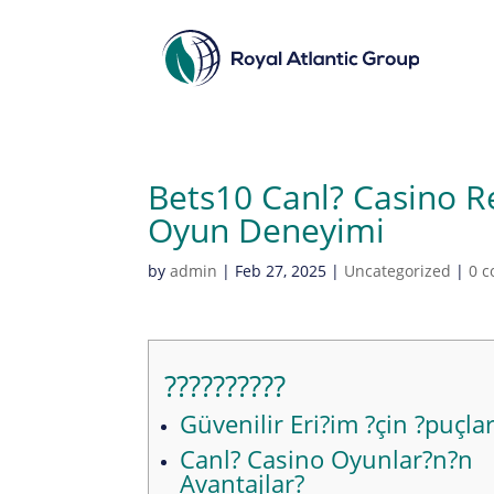
Bets10 Canl? Casino Re
Oyun Deneyimi
by
admin
|
Feb 27, 2025
|
Uncategorized
|
0 
??????????
Güvenilir Eri?im ?çin ?puçla
Canl? Casino Oyunlar?n?n
Avantajlar?