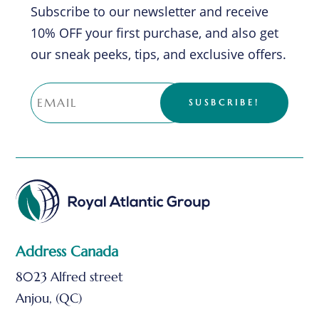
Subscribe to our newsletter and receive
10% OFF your first purchase, and also get
our sneak peeks, tips, and exclusive offers.
SUSBCRIBE!
Address Canada
8023 Alfred street
Anjou, (QC)