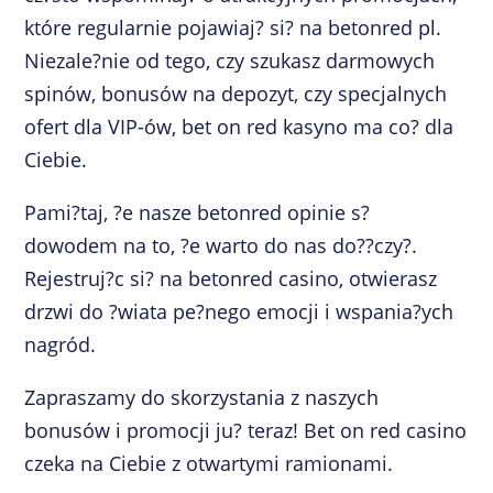
które regularnie pojawiaj? si? na betonred pl.
Niezale?nie od tego, czy szukasz darmowych
spinów, bonusów na depozyt, czy specjalnych
ofert dla VIP-ów, bet on red kasyno ma co? dla
Ciebie.
Pami?taj, ?e nasze betonred opinie s?
dowodem na to, ?e warto do nas do??czy?.
Rejestruj?c si? na betonred casino, otwierasz
drzwi do ?wiata pe?nego emocji i wspania?ych
nagród.
Zapraszamy do skorzystania z naszych
bonusów i promocji ju? teraz! Bet on red casino
czeka na Ciebie z otwartymi ramionami.