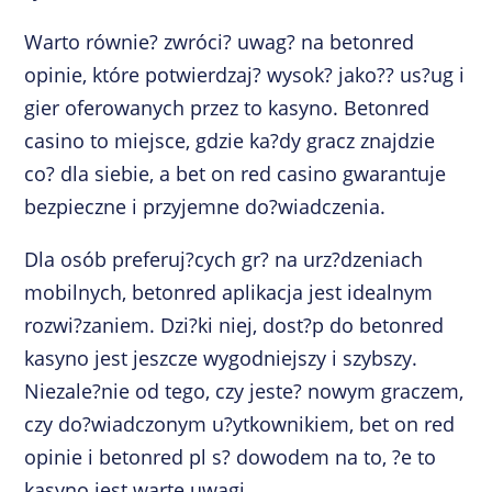
Warto równie? zwróci? uwag? na betonred
opinie, które potwierdzaj? wysok? jako?? us?ug i
gier oferowanych przez to kasyno. Betonred
casino to miejsce, gdzie ka?dy gracz znajdzie
co? dla siebie, a bet on red casino gwarantuje
bezpieczne i przyjemne do?wiadczenia.
Dla osób preferuj?cych gr? na urz?dzeniach
mobilnych, betonred aplikacja jest idealnym
rozwi?zaniem. Dzi?ki niej, dost?p do betonred
kasyno jest jeszcze wygodniejszy i szybszy.
Niezale?nie od tego, czy jeste? nowym graczem,
czy do?wiadczonym u?ytkownikiem, bet on red
opinie i betonred pl s? dowodem na to, ?e to
kasyno jest warte uwagi.