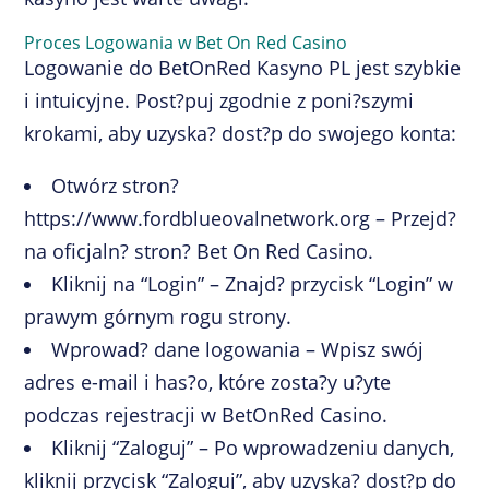
Proces Logowania w Bet On Red Casino
Logowanie do BetOnRed Kasyno PL jest szybkie
i intuicyjne. Post?puj zgodnie z poni?szymi
krokami, aby uzyska? dost?p do swojego konta:
Otwórz stron?
https://www.fordblueovalnetwork.org – Przejd?
na oficjaln? stron? Bet On Red Casino.
Kliknij na “Login” – Znajd? przycisk “Login” w
prawym górnym rogu strony.
Wprowad? dane logowania – Wpisz swój
adres e-mail i has?o, które zosta?y u?yte
podczas rejestracji w BetOnRed Casino.
Kliknij “Zaloguj” – Po wprowadzeniu danych,
kliknij przycisk “Zaloguj”, aby uzyska? dost?p do