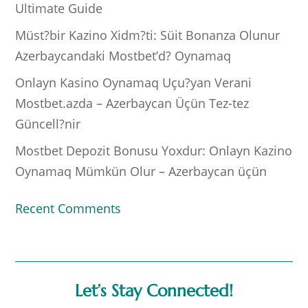
Ultimate Guide
Müst?bir Kazino Xidm?ti: Süit Bonanza Olunur
Azerbaycandaki Mostbet’d? Oynamaq
Onlayn Kasino Oynamaq Uçu?yan Verani
Mostbet.azda – Azerbaycan Üçün Tez-tez
Güncell?nir
Mostbet Depozit Bonusu Yoxdur: Onlayn Kazino
Oynamaq Mümkün Olur – Azerbaycan üçün
Recent Comments
Let’s Stay Connected!