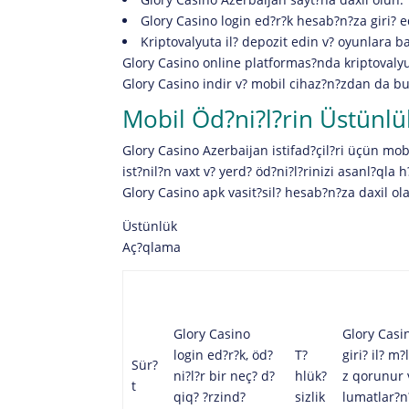
Glory Casino login ed?r?k hesab?n?za giri? e
Kriptovalyuta il? depozit edin v? oyunlara b
Glory Casino online platformas?nda kriptovalyut
Glory Casino indir v? mobil cihaz?n?zdan da b
Mobil Öd?ni?l?rin Üstünlük
Glory Casino Azerbaijan istifad?çil?ri üçün mobil
ist?nil?n vaxt v? yerd? öd?ni?l?rinizi asanl?qla h
Glory Casino apk vasit?sil? hesab?n?za daxil
Üstünlük
Aç?qlama
Glory Casino
Glory Casi
login ed?r?k, öd?
T?
giri? il? m
Sür?
ni?l?r bir neç? d?
hlük?
z qorunur 
t
qiq? ?rzind?
sizlik
lumatlar?n?