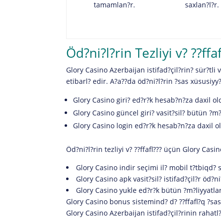
tamamlan?r.
saxlan?l?r.
Öd?ni?l?rin Tezliyi v? ??ffaf
Glory Casino Azerbaijan istifad?çil?rin? sür?tli
etibarl? edir. A?a??da öd?ni?l?rin ?sas xüsusiyy
Glory Casino giri? ed?r?k hesab?n?za daxil ol
Glory Casino güncel giri? vasit?sil? bütün ?m?l
Glory Casino login ed?r?k hesab?n?za daxil olu
Öd?ni?l?rin tezliyi v? ??ffafl??? üçün Glory Casi
Glory Casino indir seçimi il? mobil t?tbiqd? s
Glory Casino apk vasit?sil? istifad?çil?r öd?ni?
Glory Casino yukle ed?r?k bütün ?m?liyyatlar?
Glory Casino bonus sistemind? d? ??ffafl?q ?sa
Glory Casino Azerbaijan istifad?çil?rinin rahatl