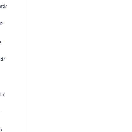
atl?
l?
a
ld?
il?
o
za