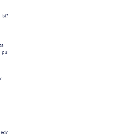
 ist?
za
n pul
y
 ed?