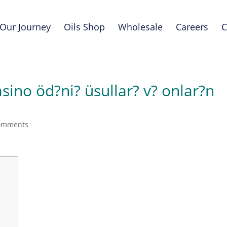
Our Journey
Oils Shop
Wholesale
Careers
C
ino öd?ni? üsullar? v? onlar?n
omments