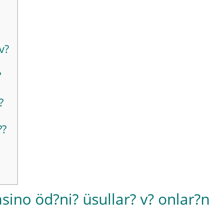
 v?
?
?
??
ino öd?ni? üsullar? v? onlar?n