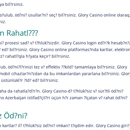
ya bil?rsiniz.
o?ulub, öd?ni? üsullar?n? seç? bil?rsiniz. Glory Casino online olaraq,
niz.
n Rahatl???
ni? prosesi sad? v? t?hlük?sizdir. Glory Casino login ed?r?k hesab?n?
? ed? bil?rsiniz. Glory Casino online platformas?nda kartlar, elektro
z? rahatl?qla h?yata keçir? bil?rsiniz.
ub, öd?ni?l?rinizi tez v? effektiv ??kild? tamamlaya bil?rsiniz. Glory
 mobil cihazlar?n?zdan da bu imkanlardan yararlana bil?rsiniz. Glor
 üstünlükl?r ?ld? ed? bil?rsiniz.
aha da rahatla?d?r?n. Glory Casino-d? t?hlük?siz v? sür?tli öd?ni?
no Azerbaijan istifad?çil?ri üçün h?r zaman ?lçatan v? rahat öd?ni?
iz Öd?ni?
 kartlar? il? t?hlük?siz öd?ni? imkan? t?qdim edir. Glory Casino giri?