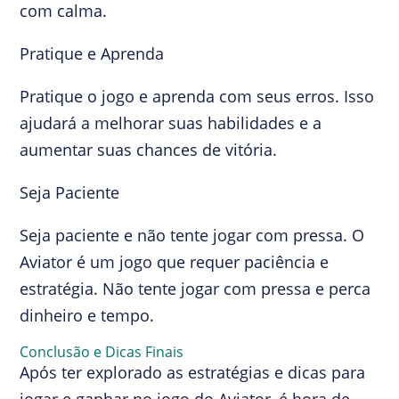
com calma.
Pratique e Aprenda
Pratique o jogo e aprenda com seus erros. Isso
ajudará a melhorar suas habilidades e a
aumentar suas chances de vitória.
Seja Paciente
Seja paciente e não tente jogar com pressa. O
Aviator é um jogo que requer paciência e
estratégia. Não tente jogar com pressa e perca
dinheiro e tempo.
Conclusão e Dicas Finais
Após ter explorado as estratégias e dicas para