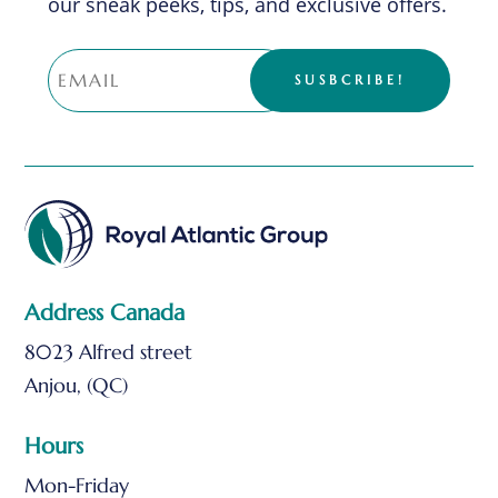
our sneak peeks, tips, and exclusive offers.
SUSBCRIBE!
Address Canada
8023 Alfred street
Anjou, (QC)
Hours
Mon-Friday