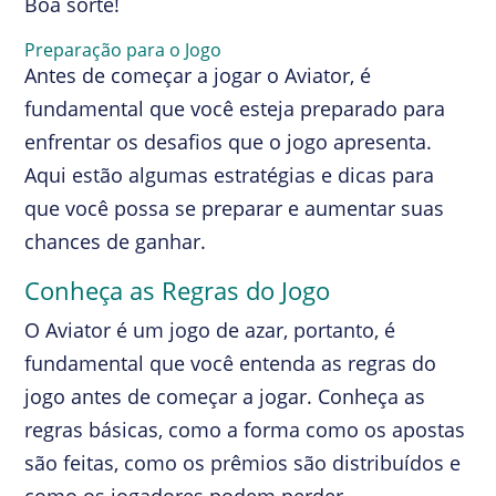
Boa sorte!
Preparação para o Jogo
Antes de começar a jogar o Aviator, é
fundamental que você esteja preparado para
enfrentar os desafios que o jogo apresenta.
Aqui estão algumas estratégias e dicas para
que você possa se preparar e aumentar suas
chances de ganhar.
Conheça as Regras do Jogo
O Aviator é um jogo de azar, portanto, é
fundamental que você entenda as regras do
jogo antes de começar a jogar. Conheça as
regras básicas, como a forma como os apostas
são feitas, como os prêmios são distribuídos e