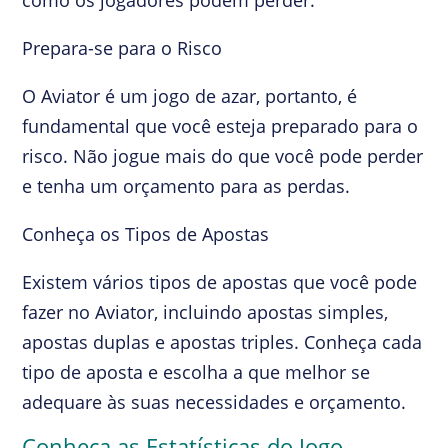
como os jogadores podem perder.
Prepara-se para o Risco
O Aviator é um jogo de azar, portanto, é
fundamental que você esteja preparado para o
risco. Não jogue mais do que você pode perder
e tenha um orçamento para as perdas.
Conheça os Tipos de Apostas
Existem vários tipos de apostas que você pode
fazer no Aviator, incluindo apostas simples,
apostas duplas e apostas triples. Conheça cada
tipo de aposta e escolha a que melhor se
adequare às suas necessidades e orçamento.
Conheça as Estatísticas do Jogo