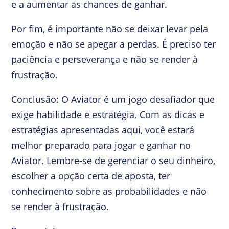
e a aumentar as chances de ganhar.
Por fim, é importante não se deixar levar pela
emoção e não se apegar a perdas. É preciso ter
paciência e perseverança e não se render à
frustração.
Conclusão: O Aviator é um jogo desafiador que
exige habilidade e estratégia. Com as dicas e
estratégias apresentadas aqui, você estará
melhor preparado para jogar e ganhar no
Aviator. Lembre-se de gerenciar o seu dinheiro,
escolher a opção certa de aposta, ter
conhecimento sobre as probabilidades e não
se render à frustração.