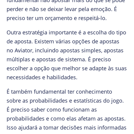
fundamental não apostar mais do que se pode
perder e não se deixar levar pela emoção. É
preciso ter um orçamento e respeitá-lo.
Outra estratégia importante é a escolha do tipo
de aposta. Existem várias opções de apostas
no Aviator, incluindo apostas simples, apostas
múltiplas e apostas de sistema. É preciso
escolher a opção que melhor se adapte às suas
necessidades e habilidades.
É também fundamental ter conhecimento
sobre as probabilidades e estatísticas do jogo.
É preciso saber como funcionam as
probabilidades e como elas afetam as apostas.
Isso ajudará a tomar decisões mais informadas