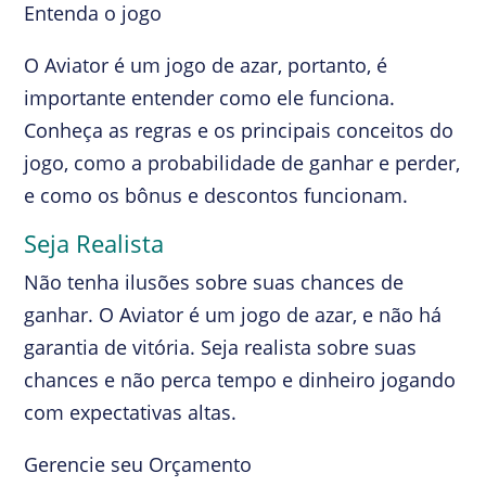
Entenda o jogo
O Aviator é um jogo de azar, portanto, é
importante entender como ele funciona.
Conheça as regras e os principais conceitos do
jogo, como a probabilidade de ganhar e perder,
e como os bônus e descontos funcionam.
Seja Realista
Não tenha ilusões sobre suas chances de
ganhar. O Aviator é um jogo de azar, e não há
garantia de vitória. Seja realista sobre suas
chances e não perca tempo e dinheiro jogando
com expectativas altas.
Gerencie seu Orçamento