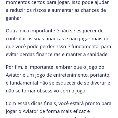
momentos certos para jogar. Isso pode ajudar
a reduzir os riscos e aumentar as chances de
ganhar.
Outra dica importante é não se esquecer de
controlar as suas finanças e não jogar mais do
que você pode perder. Isso é fundamental para
evitar perdas financeiras e manter a sanidade.
Por fim, é importante lembrar que o jogo do
Aviator é um jogo de entretenimento, portanto,
é fundamental não se esquecer de se divertir e
não se tornar obsessivo com o jogo.
Com essas dicas finais, você estará pronto para
jogar o Aviator de forma mais eficaz e