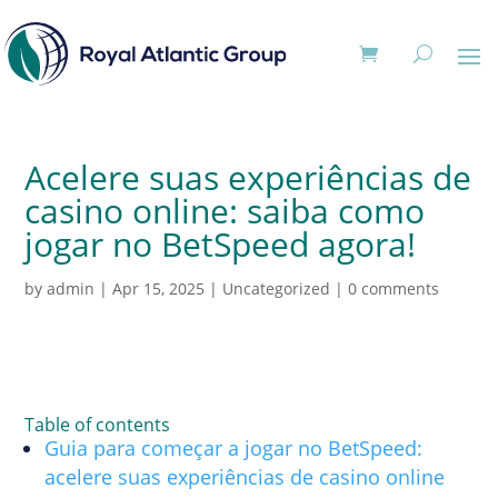
Acelere suas experiências de
casino online: saiba como
jogar no BetSpeed agora!
by
admin
|
Apr 15, 2025
|
Uncategorized
|
0 comments
Table of contents
Guia para começar a jogar no BetSpeed:
acelere suas experiências de casino online