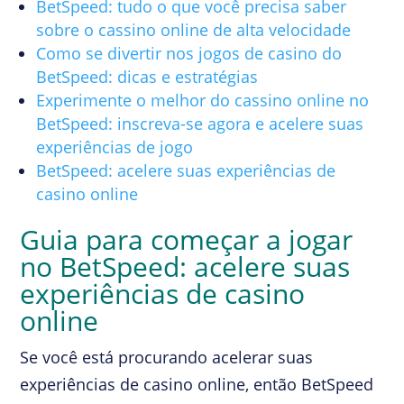
BetSpeed: tudo o que você precisa saber
sobre o cassino online de alta velocidade
Como se divertir nos jogos de casino do
BetSpeed: dicas e estratégias
Experimente o melhor do cassino online no
BetSpeed: inscreva-se agora e acelere suas
experiências de jogo
BetSpeed: acelere suas experiências de
casino online
Guia para começar a jogar
no BetSpeed: acelere suas
experiências de casino
online
Se você está procurando acelerar suas
experiências de casino online, então BetSpeed