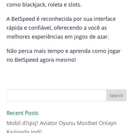
como blackjack, roleta e slots.
A BetSpeed é reconhecida por sua interface
rápida e confiável, oferecendo a você as
melhores experiências em jogos de azar.
Não perca mais tempo e aprenda como jogar
no BetSpeed agora mesmo!
Recent Posts
Mobil d?qiq? Aviator Oyunu Mostbet Onlayn
Kazinoda Indi!