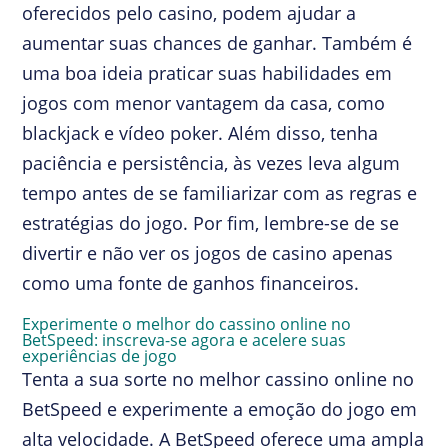
oferecidos pelo casino, podem ajudar a
aumentar suas chances de ganhar. Também é
uma boa ideia praticar suas habilidades em
jogos com menor vantagem da casa, como
blackjack e vídeo poker. Além disso, tenha
paciência e persistência, às vezes leva algum
tempo antes de se familiarizar com as regras e
estratégias do jogo. Por fim, lembre-se de se
divertir e não ver os jogos de casino apenas
como uma fonte de ganhos financeiros.
Experimente o melhor do cassino online no
BetSpeed: inscreva-se agora e acelere suas
experiências de jogo
Tenta a sua sorte no melhor cassino online no
BetSpeed e experimente a emoção do jogo em
alta velocidade. A BetSpeed oferece uma ampla