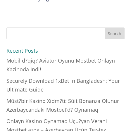
Recent Posts
Mobil d?qiq? Aviator Oyunu Mostbet Onlayn
Kazinoda Indi!
Securely Download 1xBet in Bangladesh: Your
Ultimate Guide
Müst?bir Kazino Xidm?ti: Süit Bonanza Olunur
Azerbaycandaki Mostbet’d? Oynamaq
Onlayn Kasino Oynamaq Uçu?yan Verani
Mostbet.azda – Azerbaycan Üçün Tez-tez