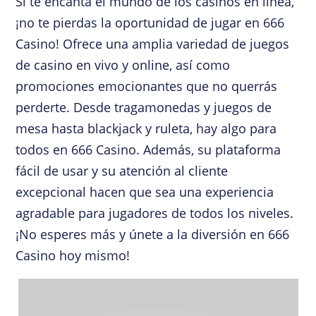
Si te encanta el mundo de los casinos en línea,
¡no te pierdas la oportunidad de jugar en 666
Casino! Ofrece una amplia variedad de juegos
de casino en vivo y online, así como
promociones emocionantes que no querrás
perderte. Desde tragamonedas y juegos de
mesa hasta blackjack y ruleta, hay algo para
todos en 666 Casino. Además, su plataforma
fácil de usar y su atención al cliente
excepcional hacen que sea una experiencia
agradable para jugadores de todos los niveles.
¡No esperes más y únete a la diversión en 666
Casino hoy mismo!