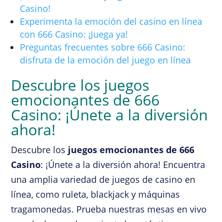
Casino!
Experimenta la emoción del casino en línea
con 666 Casino: ¡Juega ya!
Preguntas frecuentes sobre 666 Casino:
disfruta de la emoción del juego en línea
Descubre los juegos
emocionantes de 666
Casino: ¡Únete a la diversión
ahora!
Descubre los
juegos emocionantes de 666
Casino
: ¡Únete a la diversión ahora! Encuentra
una amplia variedad de juegos de casino en
línea, como ruleta, blackjack y máquinas
tragamonedas. Prueba nuestras mesas en vivo