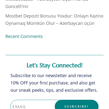
Güncell?nir
Mostbet Depozit Bonusu Yoxdur: Onlayn Kazino
Oynamaq Mümkün Olur – Azerbaycan üçün
Recent Comments
Let’s Stay Connected!
Subscribe to our newsletter and receive
10% OFF your first purchase, and also get
our sneak peeks, tips, and exclusive offers.
SUSBCRIBE!