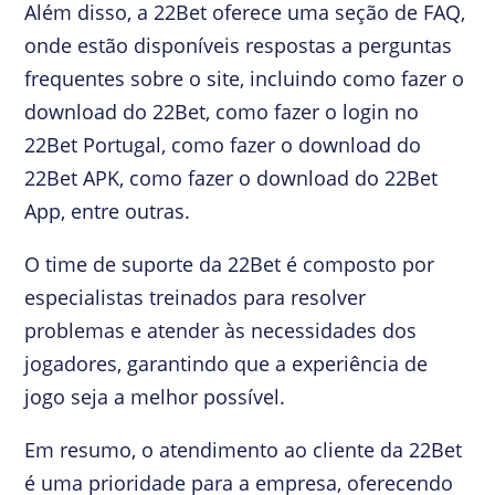
Além disso, a 22Bet oferece uma seção de FAQ,
onde estão disponíveis respostas a perguntas
frequentes sobre o site, incluindo como fazer o
download do 22Bet, como fazer o login no
22Bet Portugal, como fazer o download do
22Bet APK, como fazer o download do 22Bet
App, entre outras.
O time de suporte da 22Bet é composto por
especialistas treinados para resolver
problemas e atender às necessidades dos
jogadores, garantindo que a experiência de
jogo seja a melhor possível.
Em resumo, o atendimento ao cliente da 22Bet
é uma prioridade para a empresa, oferecendo