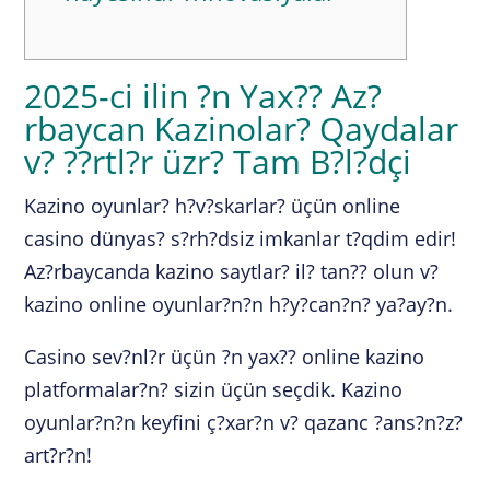
2025-ci ilin ?n Yax?? Az?
rbaycan Kazinolar? Qaydalar
v? ??rtl?r üzr? Tam B?l?dçi
Kazino oyunlar? h?v?skarlar? üçün online
casino dünyas? s?rh?dsiz imkanlar t?qdim edir!
Az?rbaycanda kazino saytlar? il? tan?? olun v?
kazino online oyunlar?n?n h?y?can?n? ya?ay?n.
Casino sev?nl?r üçün ?n yax?? online kazino
platformalar?n? sizin üçün seçdik. Kazino
oyunlar?n?n keyfini ç?xar?n v? qazanc ?ans?n?z?
art?r?n!