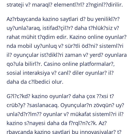
strateji v? maraql? elementl?rl? z?nginl??dirilir.
Az?rbaycanda kazino saytlari d? bu yenilikl?r?
uy?unla?araq, istifad?çil?r? daha t?hlük?siz v?
rahat mühit t?qdim edir. Kazino online oyunlar?
nda mobil uy?unluq v? sür?tli öd?ni? sisteml?ri
il? oyunçular ist?dikl?ri zaman v? yerd? oyunlara
qo?ula bilirl?r. Casino online platformalar?,
sosial interaksiya v? canl? diler oyunlar? il?
daha da c?lbedici olur.
G?l?c?kd? kazino oyunlar? daha çox ??xsi t?
crüb?y? ?saslanacaq. Oyunçular?n zövqün? uy?
unla?d?r?lm?? oyunlar v? mükafat sisteml?ri il?
kazino s?nayesi daha da f?rql?n?c?k. Az?
rbaycanda kazino saytlari bu innovasiyalar? t?