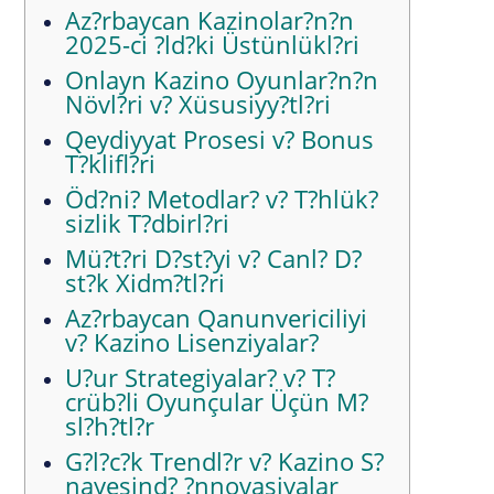
Az?rbaycan Kazinolar?n?n
2025-ci ?ld?ki Üstünlükl?ri
Onlayn Kazino Oyunlar?n?n
Növl?ri v? Xüsusiyy?tl?ri
Qeydiyyat Prosesi v? Bonus
T?klifl?ri
Öd?ni? Metodlar? v? T?hlük?
sizlik T?dbirl?ri
Mü?t?ri D?st?yi v? Canl? D?
st?k Xidm?tl?ri
Az?rbaycan Qanunvericiliyi
v? Kazino Lisenziyalar?
U?ur Strategiyalar? v? T?
crüb?li Oyunçular Üçün M?
sl?h?tl?r
G?l?c?k Trendl?r v? Kazino S?
nayesind? ?nnovasiyalar