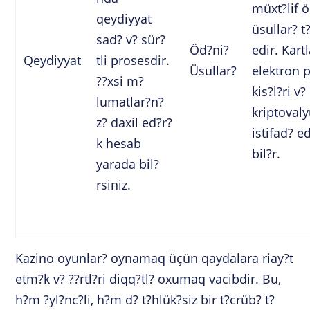
müxt?lif ö
qeydiyyat
üsullar? 
sad? v? sür?
Öd?ni?
edir. Kartl
Qeydiyyat
tli prosesdir.
Üsullar?
elektron 
??xsi m?
kis?l?ri v?
lumatlar?n?
kriptovaly
z? daxil ed?r?
istifad? ed
k hesab
bil?r.
yarada bil?
rsiniz.
Kazino oyunlar? oynamaq üçün qaydalara riay?t
etm?k v? ??rtl?ri diqq?tl? oxumaq vacibdir. Bu,
h?m ?yl?nc?li, h?m d? t?hlük?siz bir t?crüb? t?