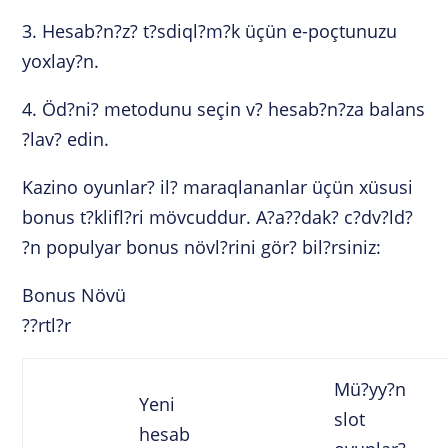
3. Hesab?n?z? t?sdiql?m?k üçün e-poçtunuzu
yoxlay?n.
4. Öd?ni? metodunu seçin v? hesab?n?za balans
?lav? edin.
Kazino oyunlar? il? maraqlananlar üçün xüsusi
bonus t?klifl?ri mövcuddur. A?a??dak? c?dv?ld?
?n populyar bonus növl?rini gör? bil?rsiniz:
Bonus Növü
??rtl?r
Mü?yy?n
Yeni
slot
hesab