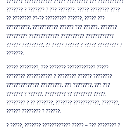
??????? ???????????? ????? ????????? ??? ???????????
??????? ? ??????? ? ??? ???????, ????? ???????? ????
?? ???????? ??-?? ????????? ??????, ????? ???
??????????, ??????????? ?????? ??? ??????. ???????
????????? ????????????? ?????????? ????????????
?????? ?????????, ?? ????? ?????? ? ????? ????????? ?
???????.
????? ????????, ??? ??????? ???????????? ?????
???????? ??????????? ? ???????? ?????? ????????
?????????????? ?????????. ??? ????????, ??? ???
??????? ? ??????, ????????? ?? ???????? ?????,
???????? ? ?? ???????, ??????? ???????????, ???????,
?????? ???????? ? ??????.
? ?????, ??????? ???????????? ????? – ??? ???????? ?