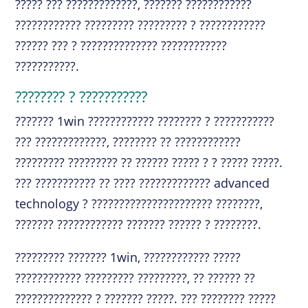
????? ??? ?????????????, ??????? ????????????
???????????? ????????? ????????? ? ????????????
?????? ??? ? ?????????????? ????????????
???????????.
???????? ? ???????????
??????? 1win ???????????? ???????? ? ???????????
??? ?????????????, ???????? ?? ????????????
????????? ????????? ?? ?????? ????? ? ? ????? ?????.
??? ??????????? ?? ???? ????????????? advanced
technology ? ?????????????????????? ????????,
??????? ???????????? ??????? ?????? ? ????????.
????????? ??????? 1win, ???????????? ?????
???????????? ????????? ?????????, ?? ?????? ??
?????????????? ? ??????? ?????. ??? ???????? ?????