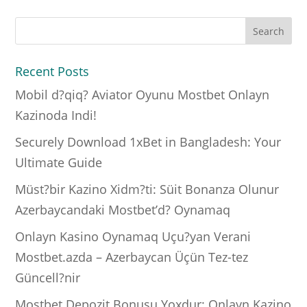
Recent Posts
Mobil d?qiq? Aviator Oyunu Mostbet Onlayn
Kazinoda Indi!
Securely Download 1xBet in Bangladesh: Your
Ultimate Guide
Müst?bir Kazino Xidm?ti: Süit Bonanza Olunur
Azerbaycandaki Mostbet’d? Oynamaq
Onlayn Kasino Oynamaq Uçu?yan Verani
Mostbet.azda – Azerbaycan Üçün Tez-tez
Güncell?nir
Mostbet Depozit Bonusu Yoxdur: Onlayn Kazino