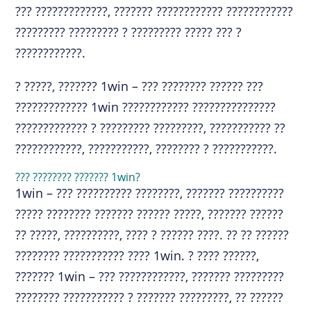
??? ?????????????, ??????? ???????????? ????????????
????????? ????????? ? ????????? ????? ??? ?
????????????.
? ?????, ??????? 1win – ??? ???????? ?????? ???
????????????? 1win ???????????? ???????????????
????????????? ? ????????? ?????????, ??????????? ??
????????????, ???????????, ???????? ? ???????????.
??? ???????? ??????? 1win?
1win – ??? ?????????? ????????, ??????? ??????????
????? ???????? ??????? ?????? ?????, ??????? ??????
?? ?????, ??????????, ???? ? ?????? ????. ?? ?? ??????
???????? ??????????? ???? 1win. ? ???? ??????,
??????? 1win – ??? ????????????, ??????? ?????????
???????? ??????????? ? ??????? ?????????, ?? ??????