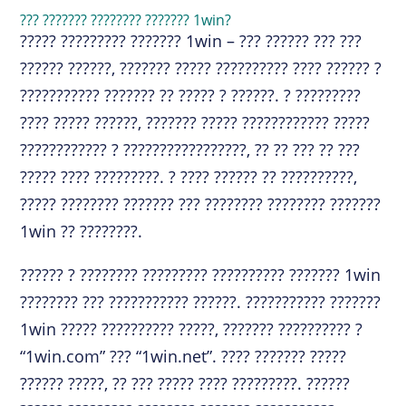
??? ??????? ???????? ??????? 1win?
????? ????????? ??????? 1win – ??? ?????? ??? ???
?????? ??????, ??????? ????? ?????????? ???? ?????? ?
??????????? ??????? ?? ????? ? ??????. ? ?????????
???? ????? ??????, ??????? ????? ???????????? ?????
???????????? ? ?????????????????, ?? ?? ??? ?? ???
????? ???? ?????????. ? ???? ?????? ?? ??????????,
????? ???????? ??????? ??? ???????? ???????? ???????
1win ?? ????????.
?????? ? ???????? ????????? ?????????? ??????? 1win
???????? ??? ??????????? ??????. ??????????? ???????
1win ????? ?????????? ?????, ??????? ?????????? ?
“1win.com” ??? “1win.net”. ???? ??????? ?????
?????? ?????, ?? ??? ????? ???? ?????????. ??????