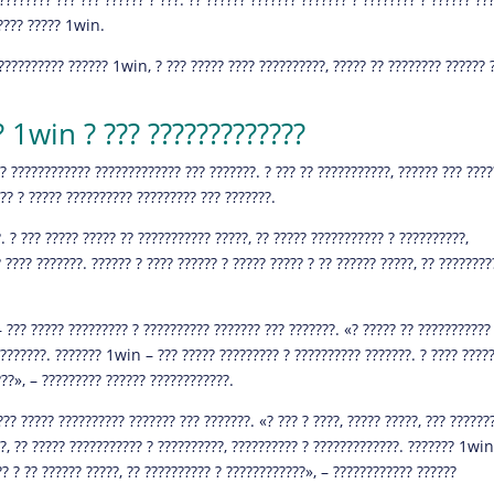
????? ????? 1win.
????????? ?????? 1win, ? ??? ????? ???? ??????????, ????? ?? ???????? ?????? 
? 1win ? ??? ?????????????
 ???????????? ????????????? ??? ???????. ? ??? ?? ???????????, ?????? ??? ???
?? ? ????? ?????????? ????????? ??? ???????.
. ? ??? ????? ????? ?? ??????????? ?????, ?? ????? ??????????? ? ??????????,
???? ???????. ?????? ? ???? ?????? ? ????? ????? ? ?? ?????? ?????, ?? ????????
 ??? ????? ????????? ? ?????????? ??????? ??? ???????. «? ????? ?? ???????????
????????. ??????? 1win – ??? ????? ????????? ? ?????????? ???????. ? ???? ????
???», – ????????? ?????? ????????????.
?? ????? ?????????? ??????? ??? ???????. «? ??? ? ????, ????? ?????, ??? ??????
?, ?? ????? ??????????? ? ??????????, ?????????? ? ?????????????. ??????? 1win
?? ? ?? ?????? ?????, ?? ?????????? ? ????????????», – ???????????? ??????