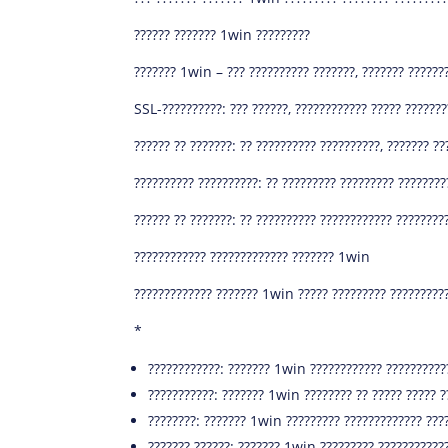
?????? ??????? 1win ?????????
??????? 1win – ??? ?????????? ???????, ??????? ???????
SSL-??????????: ??? ??????, ???????????? ????? ???????
?????? ?? ???????: ?? ?????????? ??????????, ??????? ??
?????????? ??????????: ?? ????????? ????????? ????????
?????? ?? ???????: ?? ?????????? ???????????? ????????
???????????? ????????????? ??????? 1win
????????????? ??????? 1win ????? ????????? ?????????
*
????????????: ??????? 1win ???????????? ??????????
???????????: ??????? 1win ???????? ?? ????? ????? ?
????????: ??????? 1win ????????? ????????????? ????
??????? ??????: ??????? 1win ????????? ????????????