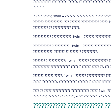
???????????? ??? ??????. ??????, ?? ?????? ???????? ??
???????.
? ???? ??????, 1win – ??????? ???????????? ????? ?????
??????? ????????????. ??? ??????? ???????????? ????? 1
?????????? ?? ???????????? ?????.
???????????? ????????????? 1win – ??????? ???????????
???????????? ? ??????????: 1win – ??????? ????????????
?????????????, ??????? ?? ?????? ? ??????????.
???????? ? ???????????: 1win – ??????? ???????????? ??
??????????? ????????????? ????? ? ?????? ????? ??, ??? 
??????? ?????? ?????: 1win – ??????? ???????????? ????
?????, ??????????, ???????????? ??????? ? ?????? ??????
???? ?? ????? ???????????? ???????????? ????? 1win ??
?????????, ??????? ?? ???????, – ??? ??? ?????. ?? ????
???????????? ????????????? ?