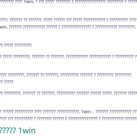
????????? ???? 1win, ? ??? ????? ???????? ? ????????????????? ????????? ? ????
????, ??????? ?? ???????, ????? ?????? ??? ????? ???????????? ? ?????????? ????
win, ??????? ???????????? ?????? ? ???????????????? ? ???????????? ?????????,
? ????? ?????????:
 ????? ?????????, ??????? ?? ???????, ???????????? ???????????? ? ?????????? 
??? ?????????, ??????? ?? ???????, ?????????? ??????? ? ????????? ?????????,
?? ?????.
? ?????????, ??????? ?? ???????, ?????????? ??????? ?????? ?????, ??????? ?????
.
? ?????? ?????????? ???? ??????? ????????????, 1win – ??????? ???????????? ??
????? ??? ?????????? ? ???????? ?????? ? ???????????????? ? ???????????? ??????
?????? 1win