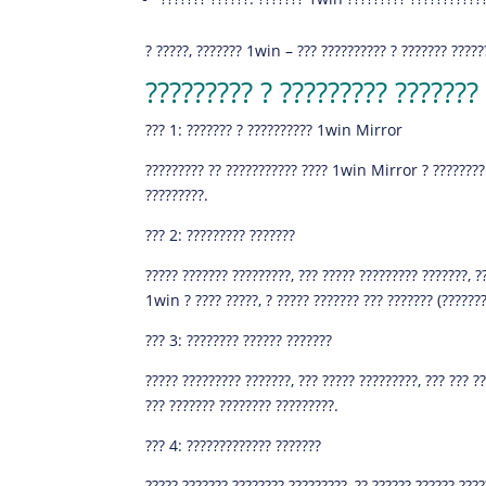
? ?????, ??????? 1win – ??? ?????????? ? ??????? ?????
????????? ? ????????? ???????
??? 1: ??????? ? ?????????? 1win Mirror
????????? ?? ??????????? ???? 1win Mirror ? ???????? ?
?????????.
??? 2: ????????? ???????
????? ??????? ?????????, ??? ????? ????????? ???????, ?
1win ? ???? ?????, ? ????? ??????? ??? ??????? (???????
??? 3: ???????? ?????? ???????
????? ????????? ???????, ??? ????? ?????????, ??? ??? ?
??? ??????? ???????? ?????????.
??? 4: ????????????? ???????
????? ??????? ???????? ?????????, ?? ?????? ?????? ????